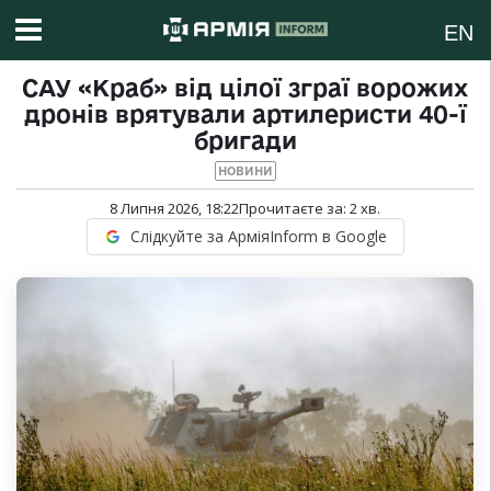
EN
САУ «Краб» від цілої зграї ворожих
дронів врятували артилеристи 40-ї
бригади
НОВИНИ
8 Липня 2026, 18:22
Прочитаєте за:
2
хв.
Слідкуйте за АрміяInform в Google