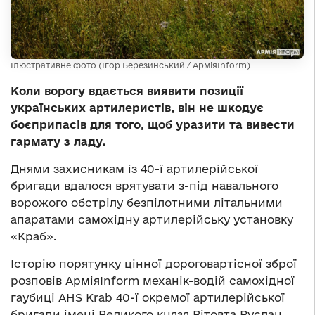
Ілюстративне фото (Ігор Березинський / АрміяInform)
Коли ворогу вдається виявити позиції
українських артилеристів, він не шкодує
боєприпасів для того, щоб уразити та вивести
гармату з ладу.
Днями захисникам із 40-ї артилерійської
бригади вдалося врятувати з-під навального
ворожого обстрілу безпілотними літальними
апаратами самохідну артилерійську установку
«Краб».
Історію порятунку цінної дороговартісної зброї
розповів АрміяInform механік-водій самохідної
гаубиці AHS Krab 40-ї окремої артилерійської
бригади імені Великого князя Вітовта Руслан