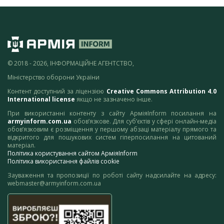
© 2018 - 2026, ІНФОРМАЦІЙНЕ АГЕНТСТВО,
Міністерство оборони України
Контент доступний за ліцензією
Creative Commons Attribution 4.0
International license
якщо не зазначено інше.
При використанні контенту з сайту АрміяInform посилання на
armyinform.com.ua
обов’язкове. Для суб’єктів у сфері онлайн-медіа
обов’язковим є розміщення у першому абзаці матеріалу прямого та
відкритого для пошукових систем гіперпосилання на цитований
матеріал.
Політика користування сайтом АрміяInform
Політика використання файлів cookie
Зауваження та пропозиції по роботі сайту надсилайте на адресу:
webmaster@armyinform.com.ua