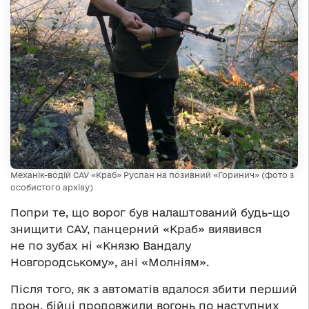
Механік-водій САУ «Краб» Руслан на позивний «Горинич» (фото з
особистого архіву)
Попри те, що ворог був налаштований будь-що
знищити САУ, панцерний «Краб» виявився
не по зубах ні «Князю Вандалу
Новгородському», ані «Молніям».
Після того, як з автоматів вдалося збити перший
дрон, бійці продовжили вогонь по наступних