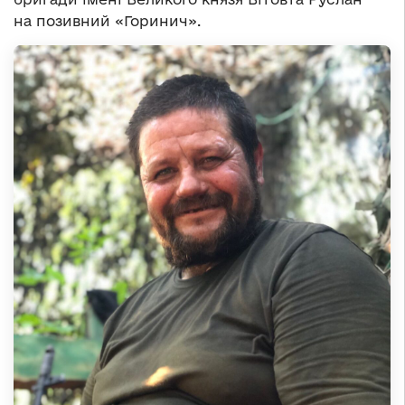
на позивний «Горинич».