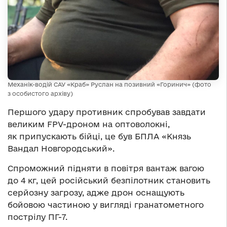
Механік-водій САУ «Краб» Руслан на позивний «Горинич» (фото
з особистого архіву)
Першого удару противник спробував завдати
великим FPV-дроном на оптоволокні,
як припускають бійці, це був БПЛА «Князь
Вандал Новгородський».
Спроможний підняти в повітря вантаж вагою
до 4 кг, цей російський безпілотник становить
серйозну загрозу, адже дрон оснащують
бойовою частиною у вигляді гранатометного
пострілу ПГ-7.