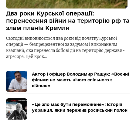
Два роки Курської операції:
перенесення війни на територію рф та
злам планів Кремля
Сьогодні виповнюється два роки від початку Курської
операції — безпрецедентної за задумом і виконанням
кампанії, яка перенесла бойові дії на територію держави-
агресора. Цей крок…
Актор і офіцер Володимир Ращук: «Воєнні
фільми не мають нічого спільного з
війною»
«Це зло має бути переможене»: історія
українця, який пережив російський полон