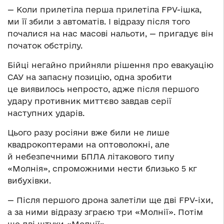
— Коли прилетіла перша прилетіла FPV-ішка,
ми її збили з автоматів. І відразу після того
почалися на нас масові нальоти, — пригадує він
початок обстрілу.
Бійці негайно прийняли рішення про евакуацію
САУ на запасну позицію, одна зробити
це виявилось непросто, адже після першого
удару противник миттєво завдав серії
наступних ударів.
Цього разу росіяни вже били не лише
квадрокоптерами на оптоволокні, але
й небезпечними БПЛА літакового типу
«Молнія», спроможними нести близько 5 кг
вибухівки.
— Після першого дрона залетіли ще дві FPV-іхи,
а за ними відразу зграєю три «Молнії». Потім
ще дві штуки «Молнії».