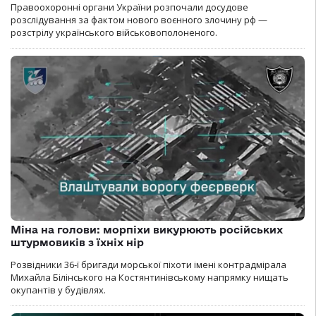
Правоохоронні органи України розпочали досудове
розслідування за фактом нового воєнного злочину рф —
розстрілу українського військовополоненого.
Міна на голови: морпіхи викурюють російських
штурмовиків з їхніх нір
Розвідники 36-ї бригади морської піхоти імені контрадмірала
Михайла Білінського на Костянтинівському напрямку нищать
окупантів у будівлях.