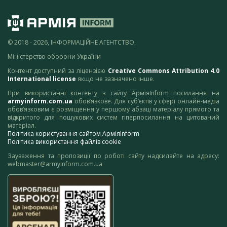
© 2018 - 2026, ІНФОРМАЦІЙНЕ АГЕНТСТВО,
Міністерство оборони України
Контент доступний за ліцензією
Creative Commons Attribution 4.0
International license
якщо не зазначено інше.
При використанні контенту з сайту АрміяInform посилання на
armyinform.com.ua
обов’язкове. Для суб’єктів у сфері онлайн-медіа
обов’язковим є розміщення у першому абзаці матеріалу прямого та
відкритого для пошукових систем гіперпосилання на цитований
матеріал.
Політика користування сайтом АрміяInform
Політика використання файлів cookie
Зауваження та пропозиції по роботі сайту надсилайте на адресу:
webmaster@armyinform.com.ua