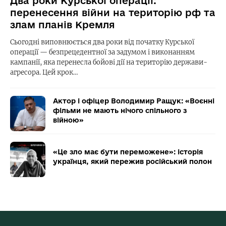
Два роки Курської операції:
перенесення війни на територію рф та
злам планів Кремля
Сьогодні виповнюється два роки від початку Курської
операції — безпрецедентної за задумом і виконанням
кампанії, яка перенесла бойові дії на територію держави-
агресора. Цей крок…
Актор і офіцер Володимир Ращук: «Воєнні
фільми не мають нічого спільного з
війною»
«Це зло має бути переможене»: історія
українця, який пережив російський полон