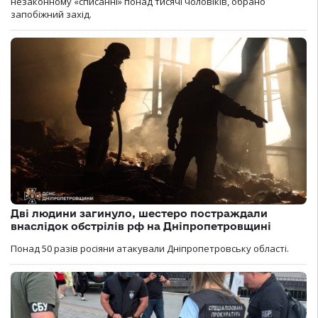
незаконному «списанні» понад тисячі чоловіків, обрано
запобіжний захід.
Дві людини загинуло, шестеро постраждали
внаслідок обстрілів рф на Дніпропетровщині
Понад 50 разів росіяни атакували Дніпропетровську області.