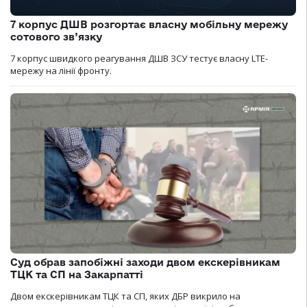
7 корпус ДШВ розгортає власну мобільну мережу
сотового зв’язку
7 корпус швидкого реагування ДШВ ЗСУ тестує власну LTE-
мережу на лінії фронту.
Суд обрав запобіжні заходи двом екскерівникам
ТЦК та СП на Закарпатті
Двом екскерівникам ТЦК та СП, яких ДБР викрило на