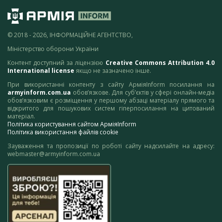
© 2018 - 2026, ІНФОРМАЦІЙНЕ АГЕНТСТВО,
Міністерство оборони України
Контент доступний за ліцензією
Creative Commons Attribution 4.0
International license
якщо не зазначено інше.
При використанні контенту з сайту АрміяInform посилання на
armyinform.com.ua
обов’язкове. Для суб’єктів у сфері онлайн-медіа
обов’язковим є розміщення у першому абзаці матеріалу прямого та
відкритого для пошукових систем гіперпосилання на цитований
матеріал.
Політика користування сайтом АрміяInform
Політика використання файлів cookie
Зауваження та пропозиції по роботі сайту надсилайте на адресу:
webmaster@armyinform.com.ua