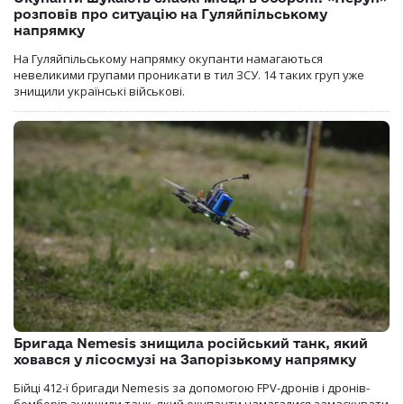
розповів про ситуацію на Гуляйпільському
напрямку
На Гуляйпільському напрямку окупанти намагаються
невеликими групами проникати в тил ЗСУ. 14 таких груп уже
знищили українські військові.
Бригада Nemesis знищила російський танк, який
ховався у лісосмузі на Запорізькому напрямку
Бійці 412-ї бригади Nemesis за допомогою FPV-дронів і дронів-