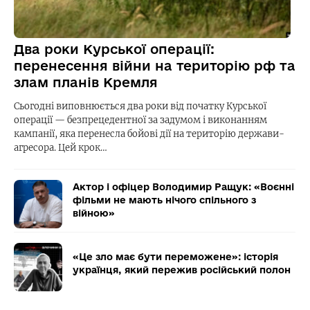
Два роки Курської операції:
перенесення війни на територію рф та
злам планів Кремля
Сьогодні виповнюється два роки від початку Курської
операції — безпрецедентної за задумом і виконанням
кампанії, яка перенесла бойові дії на територію держави-
агресора. Цей крок…
Актор і офіцер Володимир Ращук: «Воєнні
фільми не мають нічого спільного з
війною»
«Це зло має бути переможене»: історія
українця, який пережив російський полон