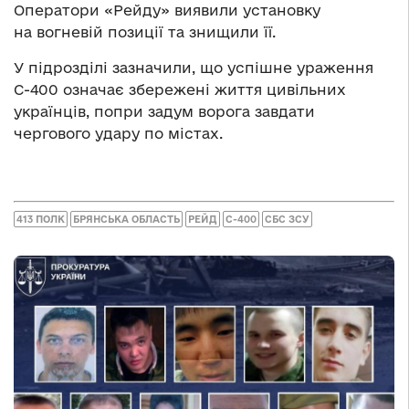
Оператори «Рейду» виявили установку
на вогневій позиції та знищили її.
У підрозділі зазначили, що успішне ураження
С-400 означає збережені життя цивільних
українців, попри задум ворога завдати
чергового удару по містах.
413 ПОЛК
БРЯНСЬКА ОБЛАСТЬ
РЕЙД
С-400
СБС ЗСУ