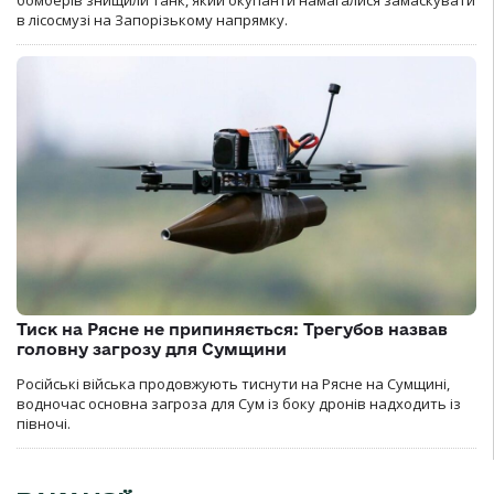
бомберів знищили танк, який окупанти намагалися замаскувати
в лісосмузі на Запорізькому напрямку.
Тиск на Рясне не припиняється: Трегубов назвав
головну загрозу для Сумщини
Російські війська продовжують тиснути на Рясне на Сумщині,
водночас основна загроза для Сум із боку дронів надходить із
півночі.