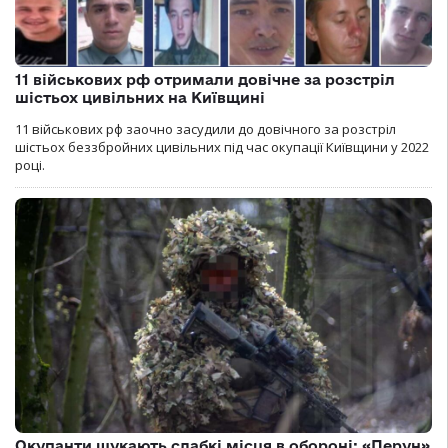
11 військових рф отримали довічне за розстріл
шістьох цивільних на Київщині
11 військових рф заочно засудили до довічного за розстріл
шістьох беззбройних цивільних під час окупації Київщини у 2022
році.
Окупанти шукають слабкі місця в обороні: «Перун»