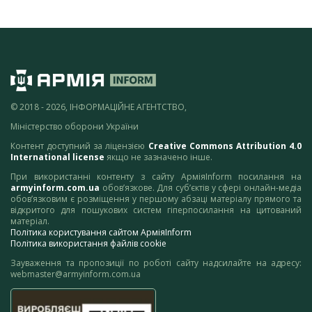
© 2018 - 2026, ІНФОРМАЦІЙНЕ АГЕНТСТВО,
Міністерство оборони України
Контент доступний за ліцензією
Creative Commons Attribution 4.0
International license
якщо не зазначено інше.
При використанні контенту з сайту АрміяInform посилання на
armyinform.com.ua
обов’язкове. Для суб’єктів у сфері онлайн-медіа
обов’язковим є розміщення у першому абзаці матеріалу прямого та
відкритого для пошукових систем гіперпосилання на цитований
матеріал.
Політика користування сайтом АрміяInform
Політика використання файлів cookie
Зауваження та пропозиції по роботі сайту надсилайте на адресу:
webmaster@armyinform.com.ua