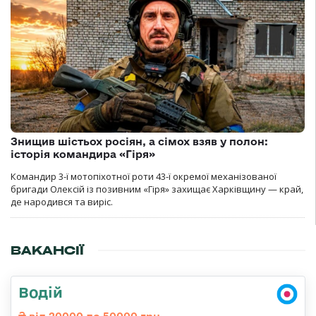
Знищив шістьох росіян, а сімох взяв у полон:
історія командира «Гіря»
Командир 3-ї мотопіхотної роти 43-ї окремої механізованої
бригади Олексій із позивним «Гіря» захищає Харківщину — край,
де народився та виріс.
ВАКАНСІЇ
Водій