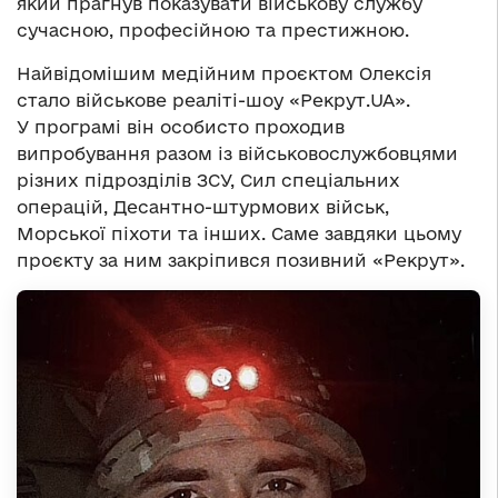
який прагнув показувати військову службу
сучасною, професійною та престижною.
Найвідомішим медійним проєктом Олексія
стало військове реаліті-шоу «Рекрут.UA».
У програмі він особисто проходив
випробування разом із військовослужбовцями
різних підрозділів ЗСУ, Сил спеціальних
операцій, Десантно-штурмових військ,
Морської піхоти та інших. Саме завдяки цьому
проєкту за ним закріпився позивний «Рекрут».