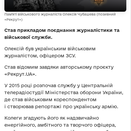
Пам’яті військового журналіста Олексія Чубашева (позивний
«Рекрут»)
Став прикладом поєднання журналістики та
військової служби.
Олексій був українським військовим
журналістом, офіцером ЗСУ.
Став відомим завдяки авторському проєкту
«Рекрут.UA».
У 2015 році розпочав службу у Центральній
телерадіостудії Міністерства оборони України,
де став військовим кореспондентом
і створював репортажі про українську армію.
Колеги згадують його як надзвичайно
енергійного, амбітного та творчого офіцера,