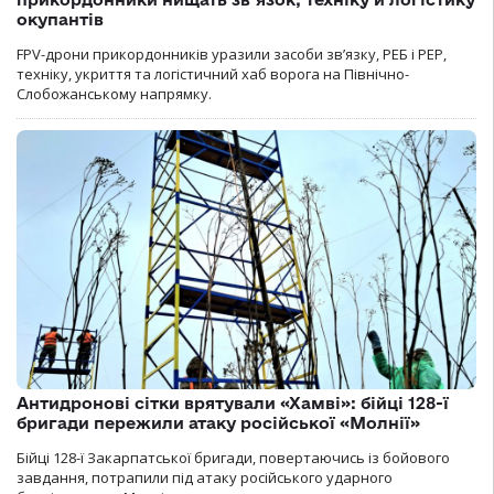
окупантів
FPV-дрони прикордонників уразили засоби зв’язку, РЕБ і РЕР,
техніку, укриття та логістичний хаб ворога на Північно-
Слобожанському напрямку.
Антидронові сітки врятували «Хамві»: бійці 128-ї
бригади пережили атаку російської «Молнії»
Бійці 128-ї Закарпатської бригади, повертаючись із бойового
завдання, потрапили під атаку російського ударного