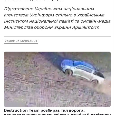
Підготовлено Українським національним
агентством Укрінформ спільно з Українським
інститутом національної памʼяті та онлайн-медіа
Міністерства оборони України АрміяInform
ХВИЛИНА МОВЧАННЯ
Destruction Team розбирає тил ворога:
прикордонники нищать зв’язок, техніку й логістику