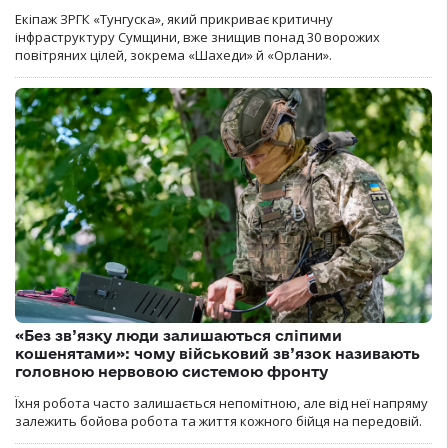
Екіпаж ЗРГК «Тунгуска», який прикриває критичну
інфраструктуру Сумщини, вже знищив понад 30 ворожих
повітряних цілей, зокрема «Шахеди» й «Орлани».
«Без зв’язку люди залишаються сліпими
кошенятами»: чому військовий зв’язок називають
головною нервовою системою фронту
Їхня робота часто залишається непомітною, але від неї напряму
залежить бойова робота та життя кожного бійця на передовій.