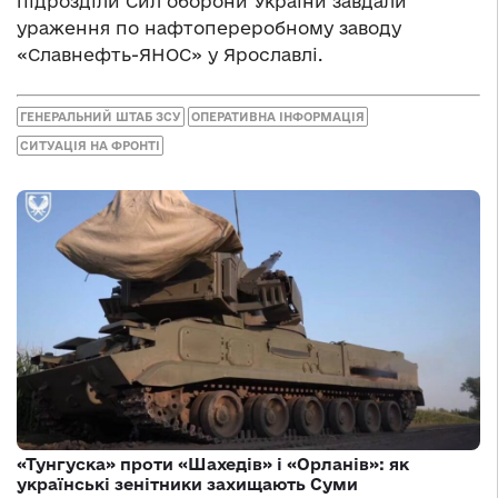
підрозділи Сил оборони України завдали
ураження по нафтопереробному заводу
«Славнефть-ЯНОС» у Ярославлі.
ГЕНЕРАЛЬНИЙ ШТАБ ЗСУ
ОПЕРАТИВНА ІНФОРМАЦІЯ
СИТУАЦІЯ НА ФРОНТІ
«Тунгуска» проти «Шахедів» і «Орланів»: як
українські зенітники захищають Суми