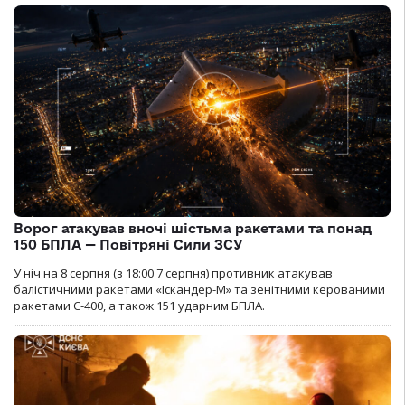
Ворог атакував вночі шістьма ракетами та понад
150 БПЛА — Повітряні Сили ЗСУ
У ніч на 8 серпня (з 18:00 7 серпня) противник атакував
балістичними ракетами «Іскандер-М» та зенітними керованими
ракетами С-400, а також 151 ударним БПЛА.