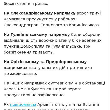
боєзіткнення триває.
На Олександрівському напрямку
ворог тричі
намагався просунутися у районах
Олександроград, Тернового та Калинівського.
На Гуляйпільському напрямку
Сили оборони
відбивали шість ворожих атак у бік населених
пунктів Добропілля та Гуляйпільське. Три
боєзіткнення тривають.
На Оріхівському та Придніпровському
напрямках
наступальних дій противника
не зафіксовано.
На інших напрямках суттєвих змін в обстановці
наразі не відбувається. Спроб ворога
просуватися не зафіксовано.
Як
повідомляла
АрміяInform, у ніч на 6 липня