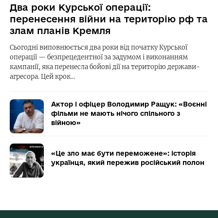
Два роки Курської операції:
перенесення війни на територію рф та
злам планів Кремля
Сьогодні виповнюється два роки від початку Курської
операції — безпрецедентної за задумом і виконанням
кампанії, яка перенесла бойові дії на територію держави-
агресора. Цей крок…
Актор і офіцер Володимир Ращук: «Воєнні
фільми не мають нічого спільного з
війною»
«Це зло має бути переможене»: історія
українця, який пережив російський полон