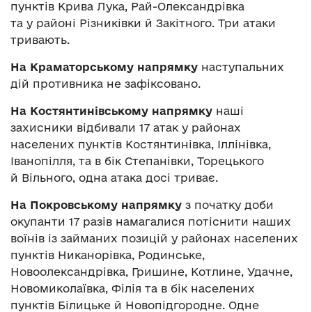
пунктів Крива Лука, Рай-Олександрівка
та у районі Різниківки й Закітного. Три атаки
тривають.
На Краматорському напрямку
наступальних
дій противника не зафіксовано.
На Костянтинівському напрямку
наші
захисники відбивали 17 атак у районах
населених пунктів Костянтинівка, Іллінівка,
Іванопілля, та в бік Степанівки, Торецького
й Вільного, одна атака досі триває.
На Покровському напрямку
з початку доби
окупанти 17 разів намагалися потіснити наших
воїнів із займаних позицій у районах населених
пунктів Никанорівка, Родинське,
Новоолександрівка, Гришине, Котлине, Удачне,
Новомиколаївка, Філія та в бік населених
пунктів Білицьке й Новопідгородне. Одне