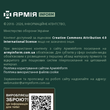
© 2018 - 2026, ІНФОРМАЦІЙНЕ АГЕНТСТВО,
Міністерство оборони України
Контент доступний за ліцензією
Creative Commons Attribution 4.0
International license
якщо не зазначено інше.
При використанні контенту з сайту АрміяInform посилання на
armyinform.com.ua
обов’язкове. Для суб’єктів у сфері онлайн-медіа
обов’язковим є розміщення у першому абзаці матеріалу прямого та
відкритого для пошукових систем гіперпосилання на цитований
матеріал.
Політика користування сайтом АрміяInform
Політика використання файлів cookie
Зауваження та пропозиції по роботі сайту надсилайте на адресу:
webmaster@armyinform.com.ua