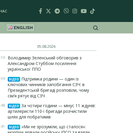
НАС
ENGLISH
05.08.2026
:10
Володимир Зеленський обговорив з
Александром Стуббом посилення
української ППО
:59
Підтримка родини — один із
ВІДЕО
ключових чинників запобігання СЗЧ: в
Президентській бригаді розповіли, чому
сім’я рятує від СЗЧ
:48
За чотири години — мінус 11 ждунів:
ВІДЕО
артилеристи 110-ї бригади розчистили
шлях для побратимів
:41
«Ми не зрозуміли, що сталося»:
ВІДЕО
морпіхи зірвали російську ІПСО та взяли