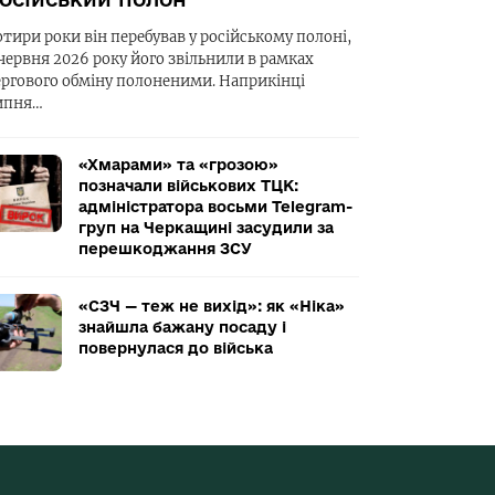
отири роки він перебував у російському полоні,
 червня 2026 року його звільнили в рамках
ергового обміну полоненими. Наприкінці
ипня…
«Хмарами» та «грозою»
позначали військових ТЦК:
адміністратора восьми Telegram-
груп на Черкащині засудили за
перешкоджання ЗСУ
«СЗЧ — теж не вихід»: як «Ніка»
знайшла бажану посаду і
повернулася до війська