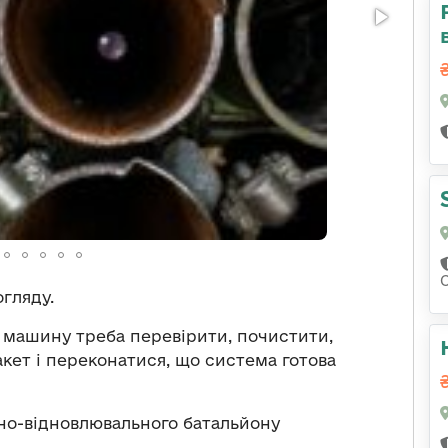
огляду.
 машину треба перевірити, почистити,
акет і переконатися, що система готова
но-відновлювального батальйону