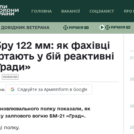
ГОЛОВНА
ВАКАНСІЇ
СОЦЗАХИСТ
ПРО 
ДОВІДНИК ВЕТЕРАНА
ру 122 мм: як фахівці
ртають у бій реактивні
21
Гради»
НОВИНИ
20
Слідкуйте за АрміяInform в Google
хв.
20
дновлювального полку показали, як
у залпового вогню БМ-21 «Град».
20
і полку.