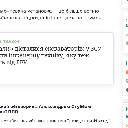
емонтована установка — це більше вогню
аїнських підрозділів і ще один інструмент
ли» дісталися екскаваторів: у ЗСУ
ли інженерну техніку, яку теж
ь від FPV
кий обговорив з Александром Стуббом
ької ППО
димир Зеленський провів розмову з Президентом Фінляндії