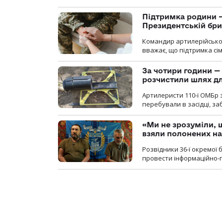
Підтримка родини —
Президентській бриг
Командир артилерійсько
вважає, що підтримка сі
За чотири години — 
розчистили шлях д
Артилеристи 110-ї ОМБр з
перебували в засідці, з
«Ми не зрозуміли, 
взяли полонених н
Розвідники 36-ї окремої 
провести інформаційно-п