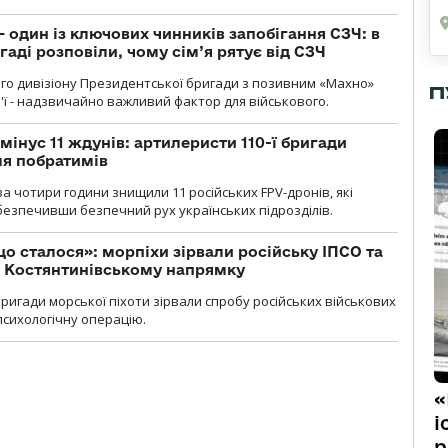
 один із ключових чинників запобігання СЗЧ: в
аді розповіли, чому сім’я рятує від СЗЧ
го дивізіону Президентської бригади з позивним «Махно»
П
м'ї - надзвичайно важливий фактор для військового.
мінус 11 ждунів: артилеристи 110-ї бригади
ля побратимів
а чотири години знищили 11 російських FPV-дронів, які
абезпечивши безпечний рух українських підрозділів.
що сталося»: морпіхи зірвали російську ІПСО та
а Костянтинівському напрямку
бригади морської піхоти зірвали спробу російських військових
сихологічну операцію.
«
і
р