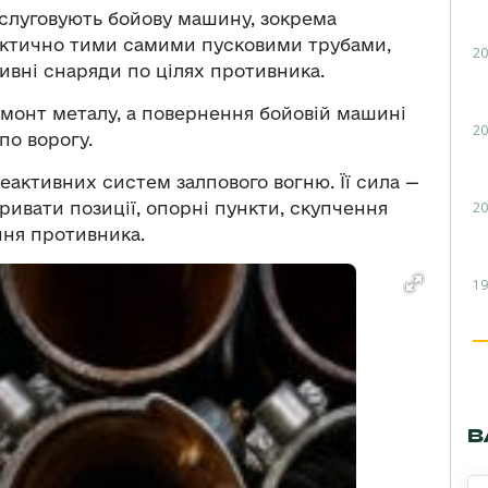
бслуговують бойову машину, зокрема
ктично тими самими пусковими трубами,
20
тивні снаряди по цілях противника.
емонт металу, а повернення бойовій машині
20
по ворогу.
еактивних систем залпового вогню. Її сила —
20
ривати позиції, опорні пункти, скупчення
ння противника.
19
В