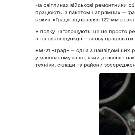
На світлинах військові ремонтники о
працюють із пакетом напрямних — фа
з яких «Град» відправляє 122-мм реак
У полку наголошують: це не просто р
її головної функції — знову працювати 
БМ-21 «Град» — одна з найвідоміших р
у масованому залпі, який дозволяє нак
техніки, склади та райони зосередже