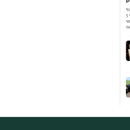
Ч
5
ч
л