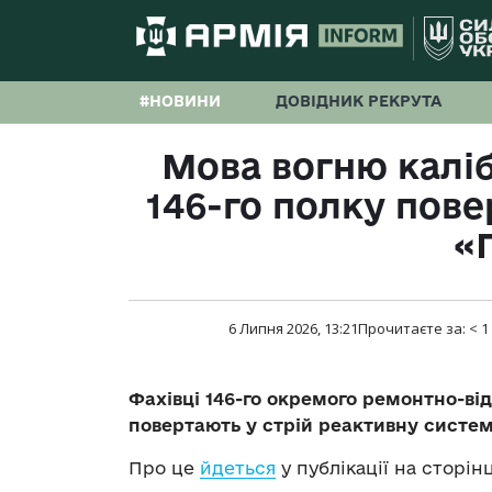
#НОВИНИ
ДОВІДНИК РЕКРУТА
Мова вогню каліб
146-го полку пове
«
6 Липня 2026, 13:21
Прочитаєте за:
< 1
Фахівці 146-го окремого ремонтно-ві
повертають у стрій реактивну систем
Про це
йдеться
у публікації на сторінц