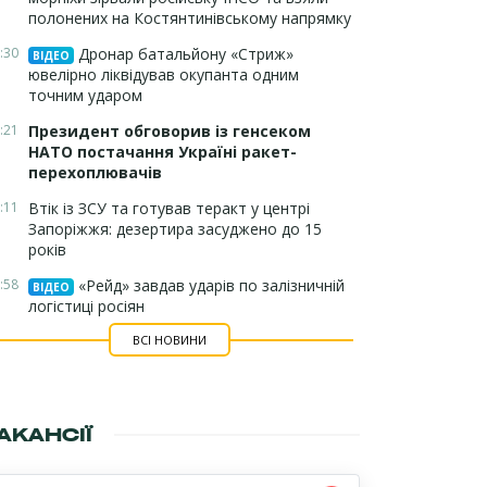
полонених на Костянтинівському напрямку
:30
Дронар батальйону «Стриж»
ВІДЕО
ювелірно ліквідував окупанта одним
точним ударом
:21
Президент обговорив із генсеком
НАТО постачання Україні ракет-
перехоплювачів
:11
Втік із ЗСУ та готував теракт у центрі
Запоріжжя: дезертира засуджено до 15
років
:58
«Рейд» завдав ударів по залізничній
ВІДЕО
логістиці росіян
ВСІ НОВИНИ
АКАНСІЇ