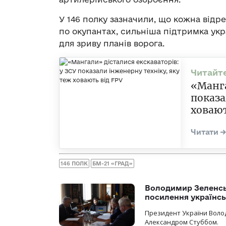
У 146 полку зазначили, що кожна відр
по окупантах, сильніша підтримка укр
для зриву планів ворога.
«Манга
показа
ховают
146 ПОЛК
БМ-21 «ГРАД»
Володимир Зеленсь
посилення українс
Президент України Воло
Александром Стуббом.