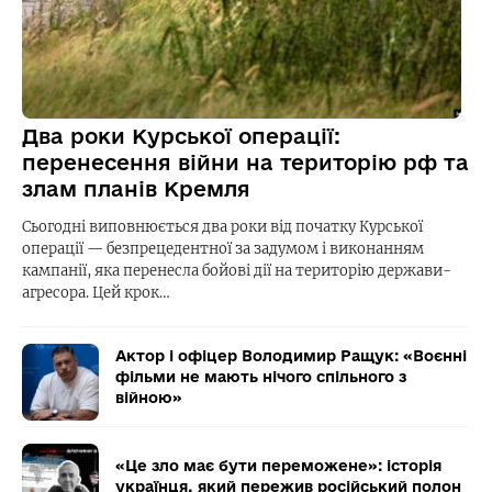
Два роки Курської операції:
перенесення війни на територію рф та
злам планів Кремля
Сьогодні виповнюється два роки від початку Курської
операції — безпрецедентної за задумом і виконанням
кампанії, яка перенесла бойові дії на територію держави-
агресора. Цей крок…
Актор і офіцер Володимир Ращук: «Воєнні
фільми не мають нічого спільного з
війною»
«Це зло має бути переможене»: історія
українця, який пережив російський полон