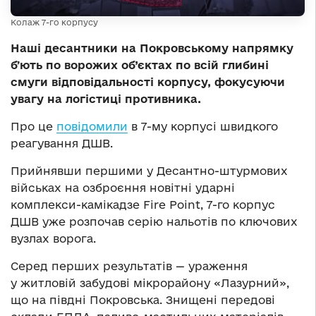
Колаж 7-го корпусу
Наші десантники на Покровському напрямку
бʼють по ворожих об’єктах по всій глибині
смуги відповідальності корпусу, фокусуючи
увагу на логістиці противника.
Про це
повідомили
в 7-му корпусі швидкого
реагування ДШВ.
Прийнявши першими у Десантно-штурмових
військах на озброєння новітні ударні
комплекси-камікадзе Fire Point, 7-го корпус
ДШВ уже розпочав серію нальотів по ключових
вузлах ворога.
Серед перших результатів — ураження
у житловій забудові мікрорайону «Лазурний»,
що на півдні Покровська. Знищені передові