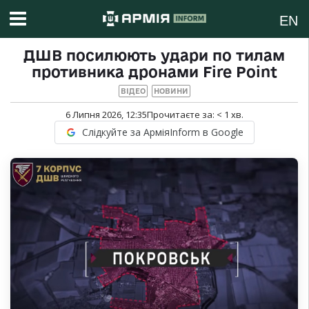
EN
ДШВ посилюють удари по тилам
противника дронами Fire Point
ВІДЕО
НОВИНИ
6 Липня 2026, 12:35
Прочитаєте за:
< 1
хв.
Слідкуйте за АрміяInform в Google