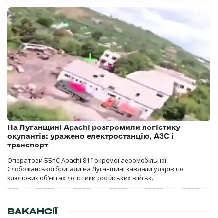
На Луганщині Apachi розгромили логістику
окупантів: уражено електростанцію, АЗС і
транспорт
Оператори ББпС Apachi 81-ї окремої аеромобільної
Слобожанської бригади на Луганщині завдали ударів по
ключових об’єктах логістики російських військ.
ВАКАНСІЇ