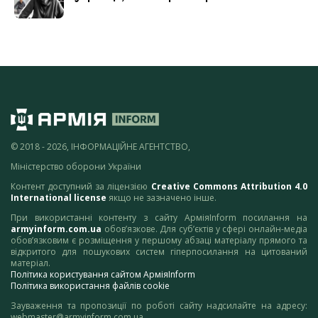
© 2018 - 2026, ІНФОРМАЦІЙНЕ АГЕНТСТВО,
Міністерство оборони України
Контент доступний за ліцензією
Creative Commons Attribution 4.0
International license
якщо не зазначено інше.
При використанні контенту з сайту АрміяInform посилання на
armyinform.com.ua
обов’язкове. Для суб’єктів у сфері онлайн-медіа
обов’язковим є розміщення у першому абзаці матеріалу прямого та
відкритого для пошукових систем гіперпосилання на цитований
матеріал.
Політика користування сайтом АрміяInform
Політика використання файлів cookie
Зауваження та пропозиції по роботі сайту надсилайте на адресу:
webmaster@armyinform.com.ua