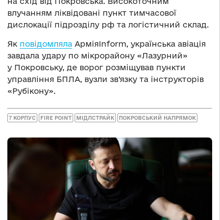
на схід від Покровська. Високоточним
влучанням ліквідовані пункт тимчасової
дислокації підрозділу рф та логістичний склад.
Як
повідомляла
АрміяInform, українська авіація
завдала удару по мікрорайону «Лазурний»
у Покровську, де ворог розміщував пункти
управління БПЛА, вузли зв’язку та інструкторів
«Рубікону».
7 КОРПУС
FIRE POINT
МІДЛСТРАЙК
ПОКРОВСЬКИЙ НАПРЯМОК