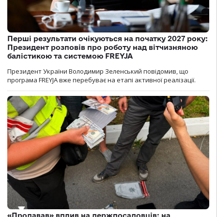
Перші результати очікуються на початку 2027 року:
Президент розповів про роботу над вітчизняною
балістикою та системою FREYJA
Президент України Володимир Зеленський повідомив, що
програма FREYJA вже перебуває на етапі активної реалізації.
«Продавав» вплив на держпосадовців: на