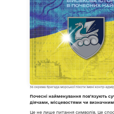
36 окрема бригада морської піхоти імені контр-адм
Почесні найменування пов’язують суч
діячами, місцевостями чи визначними
Це не лише питання символів. Це спо