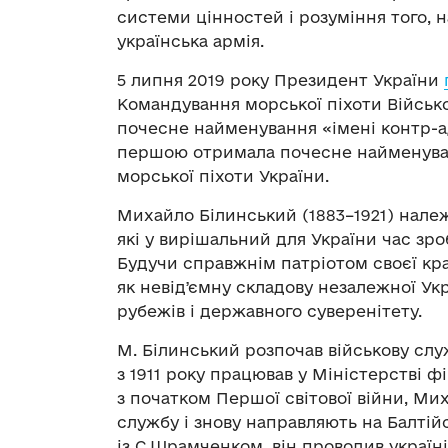
системи цінностей і розуміння того, н
українська армія.
5 липня 2019 року Президент України
Командування морської піхоти Війсь
почесне найменування «імені контр-а
першою отримала почесне найменуванн
морської піхоти України.
Михайло Білинський (1883–1921) належ
які у вирішальний для України час зр
Будучи справжнім патріотом своєї краї
як невідʼємну складову незалежної Укр
рубежів і державного суверенітету.
М. Білинський розпочав військову слу
з 1911 року працював у Міністерстві фі
з початком Першої світової війни, Ми
службу і знову направляють на Балтій
із С.Шрамченком, він проводив україні