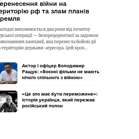
еренесення війни на
ериторію рф та злам планів
ремля
ьогодні виповнюється два роки від початку
урської операції — безпрецедентної за задумом
виконанням кампанії, яка перенесла бойові дії
а територію держави-агресора. Цей крок…
Актор і офіцер Володимир
Ращук: «Воєнні фільми не мають
нічого спільного з війною»
«Це зло має бути переможене»:
історія українця, який пережив
російський полон