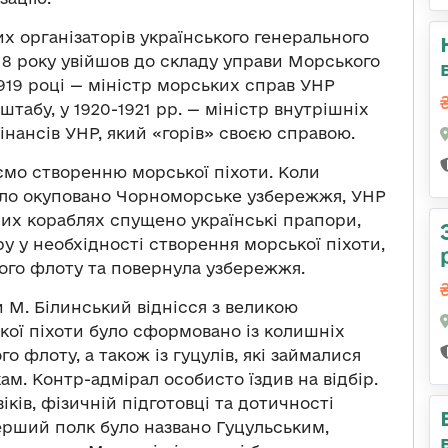
них організаторів українського генерального
18 року увійшов до складу управи Морського
1919 році — міністр морських справ УНР
табу, у 1920-1921 рр. — міністр внутрішніх
фінансів УНР, який «горів» своєю справою.
мо створенню морської піхоти. Коли
було окуповано Чорноморське узбережжя, УНР
ених кораблях спущено українські прапори,
 у необхідності створення морської піхоти,
кого флоту та повернула узбережжя.
 М. Білинський віднісся з великою
кої піхоти було сформовано із колишніх
о флоту, а також із гуцулів, які займалися
ам. Контр-адмірал особисто їздив на відбір.
ків, фізичній підготовці та дотичності
Перший полк було названо Гуцульським,