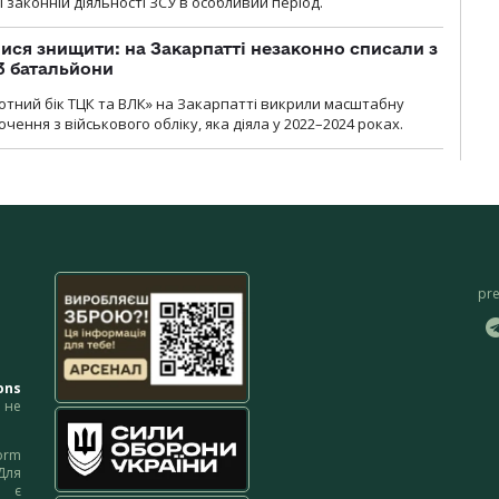
законній діяльності ЗСУ в особливий період.
ся знищити: на Закарпатті незаконно списали з
 3 батальйони
тний бік ТЦК та ВЛК» на Закарпатті викрили масштабну
ення з військового обліку, яка діяла у 2022–2024 роках.
pr
ons
не
orm
Для
м є