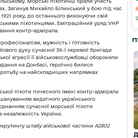
ільському. Морські піхотинці брали участь
х. Загинув Михайло Білинський у бою під час
 1921 року, до останнього виконуючи свій
орськими піхотинцями. Еміграційний уряд УНР
вання контр-адмірала.
П
професіоналізм, мужність і готовність
ового духу сучасної 36-ї окремої бригади
ької агресії її військовослужбовці обороняли
вдання на Донбасі, героїчно билися
оротьбу на найскладніших напрямках
ької піхоти почесного імені контр-адмірала
шануванням видатного українського
оєднанням сучасної морської піхоти
 незалежність України.
крутингу штабу військової частини А2802
Д