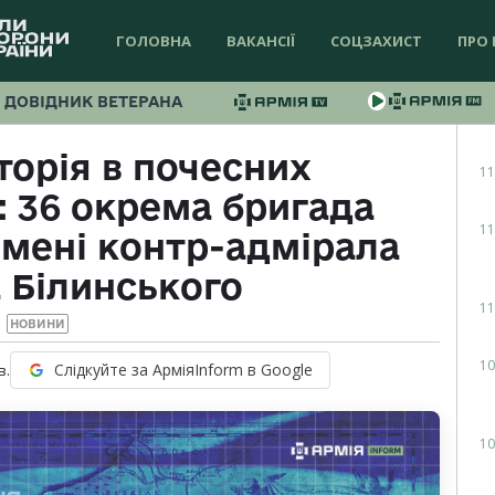
ГОЛОВНА
ВАКАНСІЇ
СОЦЗАХИСТ
ПРО 
ДОВІДНИК ВЕТЕРАНА
торія в почесних
11
 36 окрема бригада
11
імені контр-адмірала
 Білинського
11
НОВИНИ
10
Слідкуйте за АрміяInform в Google
в.
10