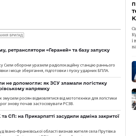
п
т
К
С
К
АННЯ БРИГАД
і 
н
у, ретранслятори «Гераней» та базу запуску
року Сили оборони уразили радіолокаційну станцію раннього
ки і місце зберігання, підготовки і пуску ударних БПЛА.
и не допомогли: як ЗСУ зламали логістику
дрівському напрямку
х змусили росіян відмовлятися від мототехніки для логістики
орог знову почав застосовувати РСЗВ.
 та СП: на Прикарпатті засудили адміна закритої
д Івано-Франківської області визнав жителя села Прутівка