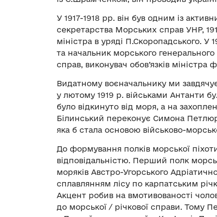
У 1917-1918 рр. він був одним із актив
секретарства Морських справ УНР, 19
міністра в уряді П.Скоропадського. У 
та начальник морського генерального ш
справ, виконувач обов’язків міністра 
Видатному воєначальнику ми завдячує
у лютому 1919 р. військами Антанти 
було відкинуто від моря, а на захопл
Білинський переконує Симона Петлюру
яка б стала основою військово-морсь
До формування полків морської піхоти
відповідальністю. Перший полк морсь
моряків Австро-Угорського Адріатичног
сплавлянням лісу по карпатським річк
Акцент робив на вмотивованості чолові
до морської / річкової справи. Тому 