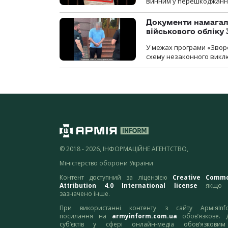
винним у перешкоджанні 
Документи намагали
військового обліку
У межах програми «Зворо
схему незаконного виключ
© 2018 - 2026, ІНФОРМАЦІЙНЕ АГЕНТСТВО,
Міністерство оборони України
Контент доступний за ліцензією
Creative Comm
Attribution 4.0 International license
якщо 
зазначено інше.
При використанні контенту з сайту АрміяInf
посилання на
armyinform.com.ua
обов’язкове. 
суб’єктів у сфері онлайн-медіа обов’язкови