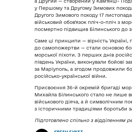
а Другий — створений у Камʼянці- Под
у Першому та Другому Зимових похода
Другого Зимового походу 17 листопада
військовий обовʼязок пліч-о-пліч з м
посмертно підвищив Білинського до з
Саме ці принципи — вірність Україні, 
до самопожертви — стали основою бой
морської піхоти. З перших днів російс
південь України, виконували бойові за
за Маріуполь, а згодом продовжили б
російсько-української війни.
Присвоєння 36-й окремій бригаді морс
Михайла Білинського стало не лише в
військового діяча, а й символічним п
з історичними традиціями боротьби за
Підготовлено спільно з
відділенням ре
ЄВГЕН БУКЕТ