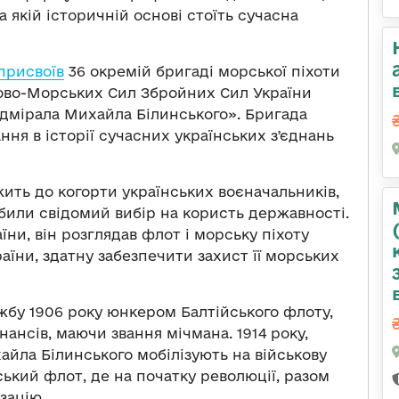
а якій історичній основі стоїть сучасна
присвоїв
36 окремій бригаді морської піхоти
ково-Морських Сил Збройних Сил України
дмірала Михайла Білинського». Бригада
я в історії сучасних українських зʼєднань
ить до когорти українських воєначальників,
обили свідомий вибір на користь державності.
ни, він розглядав флот і морську піхоту
аїни, здатну забезпечити захист її морських
жбу 1906 року юнкером Балтійського флоту,
нансів, маючи звання мічмана. 1914 року,
хайла Білинського мобілізують на військову
ський флот, де на початку революції, разом
зацію.