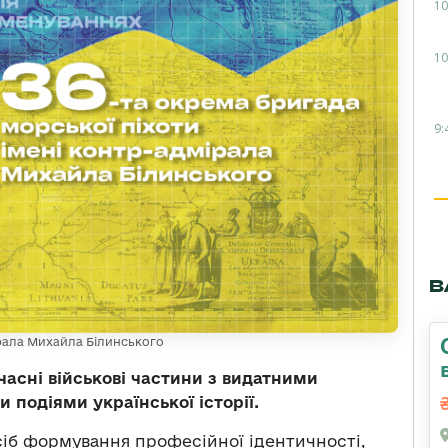
10
10
9:
В
ірала Михайла Білинського
асні військові частини з видатними
 подіями української історії.
сіб формування професійної ідентичності,