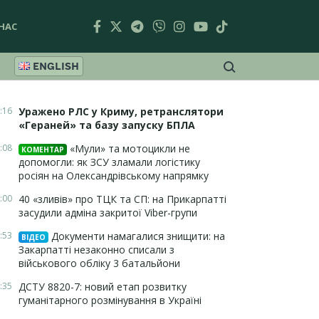
НАС
ENGLISH
:16
Уражено РЛС у Криму, ретранслятори
«Гераней» та базу запуску БПЛА
:08
«Мули» та мотоцикли не
КОМЕНТАР
допомогли: як ЗСУ зламали логістику
росіян на Олександрівському напрямку
:00
40 «зливів» про ТЦК та СП: на Прикарпатті
засудили адміна закритої Viber-групи
:53
Документи намагалися знищити: на
ВІДЕО
Закарпатті незаконно списали з
військового обліку 3 батальйони
:35
ДСТУ 8820-7: новий етап розвитку
гуманітарного розмінування в Україні