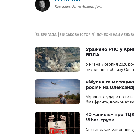
Кореспондент АрміяInform
36 БРИГАДА
ВІЙСЬКОВА ІСТОРІЯ
ПОЧЕСНІ НАЙМЕНУВ
Уражено РЛС у Крим
БПЛА
У ніч на 7 серпня 2026 
виявлення поблизу Оленів
«Мули» та мотоцикл
росіян на Олексан
Українські удари по тила
біля фронту, водночас в
40 «зливів» про ТЦК
Viber-групи
Снятинський районний су