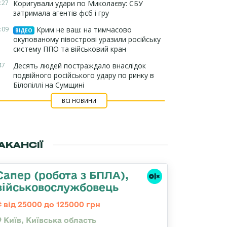
:27
Коригували удари по Миколаєву: СБУ
затримала агентів фсб і гру
:09
Крим не ваш: на тимчасово
ВІДЕО
окупованому півострові уразили російську
систему ППО та військовий кран
47
Десять людей постраждало внаслідок
подвійного російського удару по ринку в
Білопіллі на Сумщині
ВСІ НОВИНИ
АКАНСІЇ
Сапер (робота з БПЛА),
військовослужбовець
від 25000 до 125000 грн
Київ, Київська область