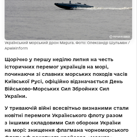
Український морський дрон Magura. Фото: Олександр Шульман /
Арміяinform
Щорічно у першу неділю липня на честь
історичних перемог українців на морі,
починаючи зі славних морських походів часів
Київської Русі, офіційно відзначається День
Військово-Морських Сил Збройних Сил
України.
У триваючій війні всесвітньо визнаними стали
новітні перемоги Українського флоту разом
з іншими складовими Сил оборони України
на морі: знищення флагмана чорноморського