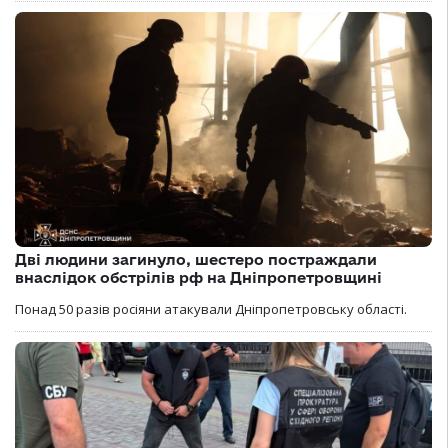
Дві людини загинуло, шестеро постраждали
внаслідок обстрілів рф на Дніпропетровщині
Понад 50 разів росіяни атакували Дніпропетровську області.