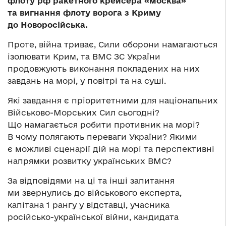
флоту рф ракетного крейсера «москва»
та вигнання флоту ворога з Криму
до Новоросійська.
Проте, війна триває, Сили оборони намагаються
ізолювати Крим, та ВМС ЗС України
продовжують виконання покладених на них
завдань на морі, у повітрі та на суші.
Які завдання є пріоритетними для національних
Військово-Морських Сил сьогодні?
Що намагається робити противник на морі?
В чому полягають переваги України? Якими
є можливі сценарії дій на морі та перспективні
напрямки розвитку українських ВМС?
За відповідями на ці та інші запитання
ми звернулись до військового експерта,
капітана 1 рангу у відставці, учасника
російсько-української війни, кандидата