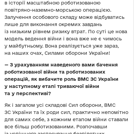
в історії масштабною роботизованою
повітряно-наземно-морською операцією.
Залучення особового складу може відбуватись
лише для виконання окремих завдань
із низьким рівнем ризику втрат. По суті це нова
модель ведення війни і вона вже не є чимось
у майбутньому. Вона реалізується уже зараз,
на наших очах, Силами оборони України!
— З урахуванням наведеного вами бачення
роботизованої війни та роботизованих
операцій, як вибачите роль ВМС ЗС України
у наступному етапі триваючої війни
та у перспективі?
Як і загалом усі складові Сил оборони, ВМС
ЗС України та їх роди сил, практично непомітно
для самих себе, з кожним етапом війни ставали
все більш роботизованими. Розпочавши
із успішного застосування безпілотних