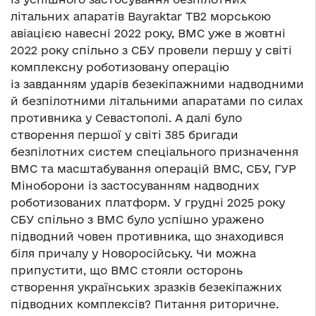
літальних апаратів Bayraktar TB2 морською
авіацією навесні 2022 року, ВМС уже в жовтні
2022 року спільно з СБУ провели першу у світі
комплексну роботизовану операцію
із завданням ударів безекіпажними надводними
й безпілотними літальними апаратами по силах
противника у Севастополі. А далі було
створення першої у світі 385 бригади
безпілотних систем спеціального призначення
ВМС та масштабування операцій ВМС, СБУ, ГУР
Міноборони із застосуванням надводних
роботизованих платформ. У грудні 2025 року
СБУ спільно з ВМС було успішно уражено
підводний човен противника, що знаходився
біля причалу у Новоросійську. Чи можна
припустити, що ВМС стояли осторонь
створення українських зразків безекіпажних
підводних комплексів? Питання риторичне.