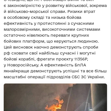
є закономірністю у розвитку військової, зокрема
й військово-морської справи. Ризики втрат
в особовому складі та низька бойова
ефективність у протистоянні з сучасними
малорозмірними, високоточними системами
остаточно нівелюють переваги крупних
бойових платформ, що керуються людиною.
Цей висновок наочно демонструють спроби
рф сховати свої найбільш сучасні і могутні
бойові кораблі, фрегати проєкту 11356Р,
у Новоросійську. А ефективність БпЛА
якнайкраще демонструють успішні та все більш
масштабні операції підрозділів СБС ЗС України.