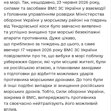
на морі. Так, нещодавно, 23 червня 2026 року,
силами та засобами ВМС ЗС України у взаємодії
з Головним управлінням розвідки Міністерства
оборони України у морському районі на південь
від Тендрівської коси було завчасно виявлено
та успішно знищено три морські безекіпажні
апарати противника. Дуже цікаво,
що приблизно за тиждень до цього, а саме
ввечері 17 червня 2026 року ВМС ЗС України
повідомляли про те, що вибухи в морі поблизу
узбережжя Одеси, які чули місцеві жителі, були
не російською атакою, а плановими заходами
з підготовки до відбиття можливих ударів
противника морськими дронами. До того були
й інші подібні випадки зі знищення російських
морських дронів. Тобто, Сили оборони України,
зокрема й ВМС, випереджають противника
та своєчасно нейтралізують його можливий
вплив.