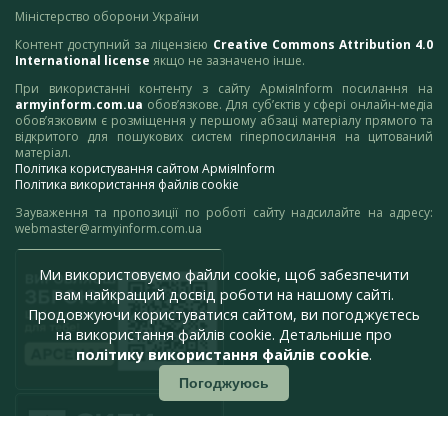
Міністерство оборони України
Контент доступний за ліцензією
Creative Commons Attribution 4.0
International license
якщо не зазначено інше.
При використанні контенту з сайту АрміяInform посилання на
armyinform.com.ua
обов’язкове. Для суб’єктів у сфері онлайн-медіа
обов’язковим є розміщення у першому абзаці матеріалу прямого та
відкритого для пошукових систем гіперпосилання на цитований
матеріал.
Політика користування сайтом АрміяInform
Політика використання файлів cookie
Зауваження та пропозиції по роботі сайту надсилайте на адресу:
webmaster@armyinform.com.ua
Ми використовуємо файли cookie, щоб забезпечити
вам найкращий досвід роботи на нашому сайті.
Продовжуючи користуватися сайтом, ви погоджуєтесь
на використання файлів cookie. Детальніше про
політику використання файлів cookie
.
Погоджуюсь