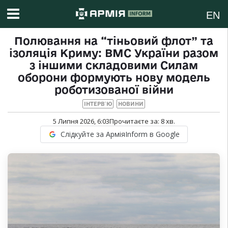
EN
Полювання на “тіньовий флот” та
ізоляція Криму: ВМС України разом
з іншими складовими Силам
оборони формують нову модель
роботизованої війни
ІНТЕРВ`Ю
НОВИНИ
5 Липня 2026, 6:03
Прочитаєте за:
8
хв.
Слідкуйте за АрміяInform в Google