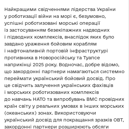
Найкращими свідченнями лідерства України
у роботизації війни на морі є, безумовно,
успішні роботизовані морські операції
із застосуванням безекіпажних надводних
і підводних комплексів, внаслідок яких було
завдано ураження бойовим кораблям
і нафтоналивній портовій інфраструктурі
противника в Новоросійську та Туапсе
наприкінці 2025 року. Водночас, добре відомо,
що закордонні партнери намагаються системно
переймати український бойовий досвід. Про
це свідчить залучення українських фахівців
і морських роботизованих комплексів
до навчань НАТО та випробувань ВМС провідних
країн світу у реальних умовах в інших морських
(океанських) зонах. Використовуючи
український досвід для покращання зразків ОВТ,
закордонні партнери розширюють обсяги