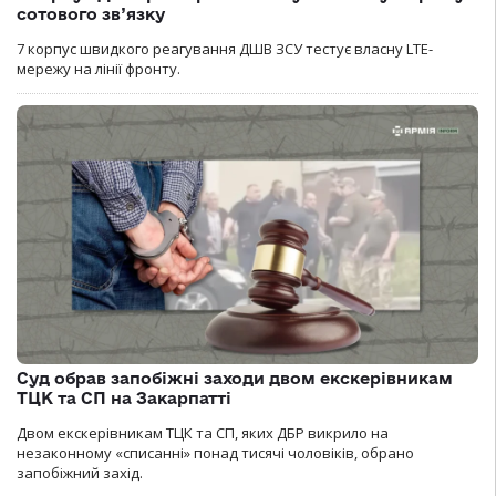
сотового зв’язку
7 корпус швидкого реагування ДШВ ЗСУ тестує власну LTE-
мережу на лінії фронту.
Суд обрав запобіжні заходи двом екскерівникам
ТЦК та СП на Закарпатті
Двом екскерівникам ТЦК та СП, яких ДБР викрило на
незаконному «списанні» понад тисячі чоловіків, обрано
запобіжний захід.