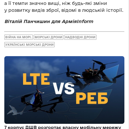
а її темпи значно вищі, ніж будь-які зміни
у розвитку видів зброї, відомі в людській історії.
Віталій Панчишин для АрміяInform
ВІЙНА НА МОРІ.
МОРСЬКІ ДРОНИ
НАДВОДНІ ДРОНИ
УКРАЇНСЬКІ МОРСЬКІ ДРОНИ
7 корпус ДШВ розгортає власну мобільну мережу