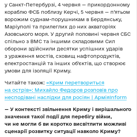
у Санкт-Петербурзі, 4 червня — прикордонному
кораблю ФСБ поблизу Керчі, 5 червня — п’ятьом
ворожим суднам-порушникам в Бердянську,
Маріуполі та прилеглих до них акваторіях
Азовського моря. У другий половині червня СБС
спільно з ВМС та іншими складовими Сил
оборони здійснили десятки успішних ударів
з ураження мостів, сховищ нафтопродуктів,
електростанцій та інших об’єктів, що створює
умови для ізоляції Криму.
Читайте також:
«Крим перетвориться
на острів»: Михайло Федоров розповів про
несподівані наслідки для росіян | АрміяInform
— У контексті звільнення Криму і вирішального
значення такої події для перебігу війни,
чи не могли б ви коротко висвітлити можливі
сценарії розвитку ситуації навколо Криму?