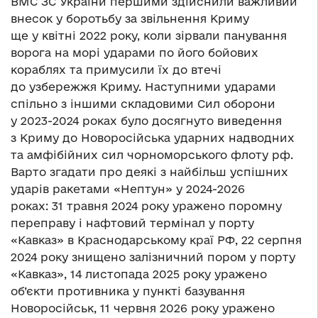
ВМС ЗС України першими здійснили важливий
внесок у боротьбу за звільнення Криму
ще у квітні 2022 року, коли зірвали панування
ворога на морі ударами по його бойових
кораблях та примусили їх до втечі
до узбережжя Криму. Наступними ударами
спільно з іншими складовими Сил оборони
у 2023-2024 роках було досягнуто виведення
з Криму до Новоросійська ударних надводних
та амфібійних сил чорноморського флоту рф.
Варто згадати про деякі з найбільш успішних
ударів ракетами «Нептун» у 2024-2026
роках: 31 травня 2024 року уражено поромну
переправу і нафтовий термінал у порту
«Кавказ» в Краснодарському краї РФ, 22 серпня
2024 року знищено залізничний пором у порту
«Кавказ», 14 листопада 2025 року уражено
об’єкти противника у пункті базування
Новоросійськ, 11 червня 2026 року уражено