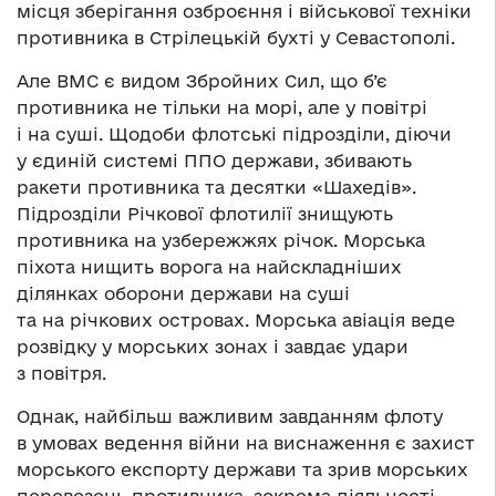
місця зберігання озброєння і військової техніки
противника в Стрілецькій бухті у Севастополі.
Але ВМС є видом Збройних Сил, що б’є
противника не тільки на морі, але у повітрі
і на суші. Щодоби флотські підрозділи, діючи
у єдиній системі ППО держави, збивають
ракети противника та десятки «Шахедів».
Підрозділи Річкової флотилії знищують
противника на узбережжях річок. Морська
піхота нищить ворога на найскладніших
ділянках оборони держави на суші
та на річкових островах. Морська авіація веде
розвідку у морських зонах і завдає удари
з повітря.
Однак, найбільш важливим завданням флоту
в умовах ведення війни на виснаження є захист
морського експорту держави та зрив морських