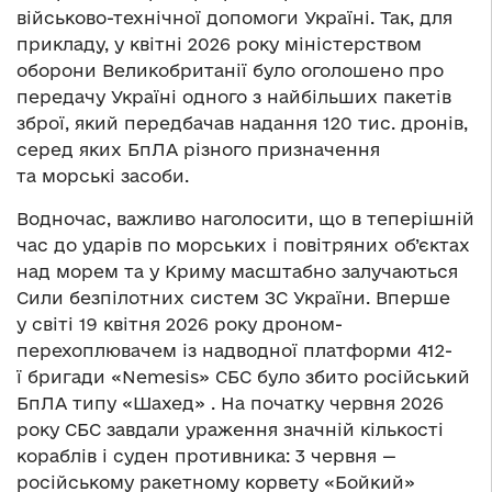
військово-технічної допомоги Україні. Так, для
прикладу, у квітні 2026 року міністерством
оборони Великобританії було оголошено про
передачу Україні одного з найбільших пакетів
зброї, який передбачав надання 120 тис. дронів,
серед яких БпЛА різного призначення
та морські засоби.
Водночас, важливо наголосити, що в теперішній
час до ударів по морських і повітряних об’єктах
над морем та у Криму масштабно залучаються
Сили безпілотних систем ЗС України. Вперше
у світі 19 квітня 2026 року дроном-
перехоплювачем із надводної платформи 412-
ї бригади «Nemesis» СБС було збито російський
БпЛА типу «Шахед» . На початку червня 2026
року СБС завдали ураження значній кількості
кораблів і суден противника: 3 червня —
російському ракетному корвету «Бойкий»