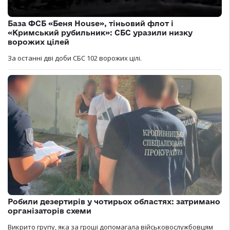
База ФСБ «Беня House», тіньовий флот і
«Кримський рубильник»: СБС уразили низку
ворожих цілей
За останні дві доби СБС 102 ворожих цілі.
Робили дезертирів у чотирьох областях: затримано
організаторів схеми
Викрито групу, яка за гроші допомагала військовослужбовцям