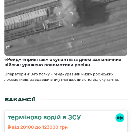
«Рейд» «привітав» окупантів із днем залізничних
військ: уражено локомотиви росіян
Оператори 413-го полку «Рейд» уразили низку російських
локомотивів, завдавши відчутної шкоди логістиці окупантів.
ВАКАНСІЇ
терміново водій в ЗСУ
від 20100 до 123000 грн