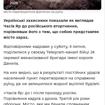
Місто перетворилося фактично на руїну
Українські захисники показали як виглядав
Часів Яр до російського вторгнення,
порівнявши його з тим, що собою представляє
місто зараз.
Відповідними кадрами у суботу, 4 липня,
поділилися у своєму Telegram-каналі бійці 24
окремої механізованої бригади імені короля
Данила.
На них видно, що в результаті постійних ударів
населений пункт перетворився на справжню
руїну, де не залишилося жодної вцілілої будівлі.
«Часів Яр: до і після приходу росіян.
Порівняння кадрів з дрона. Третій рік роки
оборони. Місто, яке ми бачили сповненим