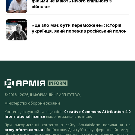
фільми не мають нічого спільного з
війною»
«Це зло має бути переможене»: історія
українця, який пережив російський полон
© 2018 - 2026, ІНФОРМАЦІЙНЕ АГЕНТСТВО,
Міністерство оборони України
Контент доступний за ліцензією
Creative Commons Attribution 4.0
International license
якщо не зазначено інше.
При використанні контенту з сайту АрміяInform посилання на
armyinform.com.ua
обов’язкове. Для суб’єктів у сфері онлайн-медіа
обов’язковим є розміщення у першому абзаці матеріалу прямого та