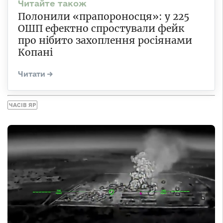
Полонили «прапороносця»: у 225
ОШП ефектно спростували фейк
про нібито захоплення росіянами
Копані
ЧАСІВ ЯР