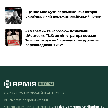
«Це зло має бути переможене»: історія
українця, який пережив російський полон
«Хмарами» та «грозою» позначали
військових ТЦК: адміністратора восьми
Telegram-груп на Черкащині засудили за
перешкоджання ЗСУ
© 2018 - 2026, ІНФОРМАЦІЙНЕ АГЕНТСТВО,
Міністерство оборони України
Контент доступний за ліцензією
Creative Commons Attribution 4.0