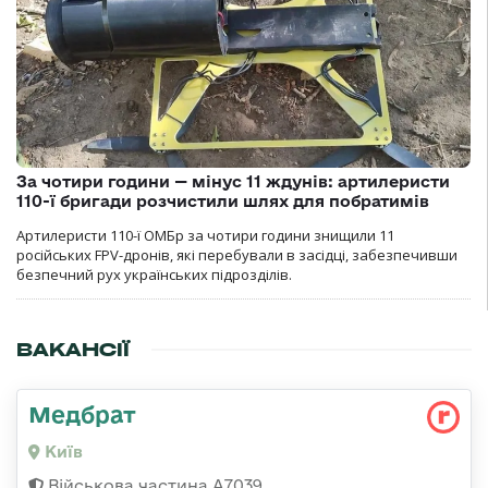
За чотири години — мінус 11 ждунів: артилеристи
110-ї бригади розчистили шлях для побратимів
Артилеристи 110-ї ОМБр за чотири години знищили 11
російських FPV-дронів, які перебували в засідці, забезпечивши
безпечний рух українських підрозділів.
ВАКАНСІЇ
Медбрат
Київ
Військова частина А7039