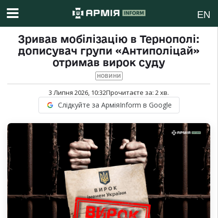
EN
Зривав мобілізацію в Тернополі:
дописувач групи «Антиполіцай»
отримав вирок суду
НОВИНИ
3 Липня 2026, 10:32
Прочитаєте за:
2
хв.
Слідкуйте за АрміяInform в Google