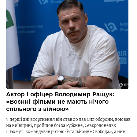
Актор і офіцер Володимир Ращук:
«Воєнні фільми не мають нічого
спільного з війною»
У перші дні вторгнення він став до лав Сил оборони, воював
на Київщині, пройшов бої за Рубіжне, Сєвєродонецьк
і Бахмут, командував ротою батальйону «Свобода», а нині…