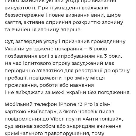
і його захисник уклали угоду про визнання
винуватості. При її укладенні врахували
беззастережне і повне визнання вини, щире
каяття, активне сприяння розкриттю злочину
та вчинення злочину вперше.
Суд затвердив угоду і призначив громадянину
України узгоджене покарання — 5 років
позбавлення волі з випробуванням на 3 роки.
На час іспитового строку засуджений має
періодично з’являтися для реєстрації до органу
пробації, повідомляти про зміну місця
проживання, роботи або навчання
і не виїжджати за межі України без погодження.
Мобільний телефон iPhone 13 Pro із сім-
карткою «Київстар», з якого чоловік писав
повідомлення до Viber-групи «Антиполіцай»,
суд визнав засобом або знаряддям вчинення
кримінального правопорушення, тому