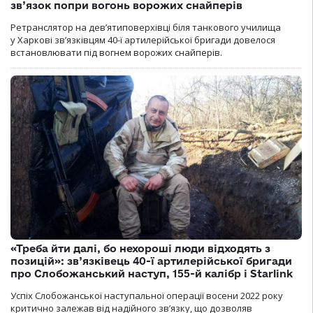
зв’язок попри вогонь ворожих снайперів
Ретранслятор на дев’ятиповерхівці біля танкового училища
у Харкові зв’язківцям 40-ї артилерійської бригади довелося
встановлювати під вогнем ворожих снайперів.
«Треба йти далі, бо нехороші люди відходять з
позицій»: зв’язківець 40-ї артилерійської бригади
про Слобожанський наступ, 155-й калібр і Starlink
Успіх Слобожанської наступальної операції восени 2022 року
критично залежав від надійного зв’язку, що дозволяв