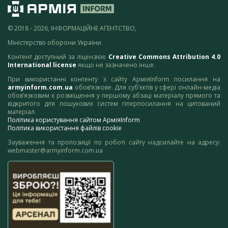
© 2018 - 2026, ІНФОРМАЦІЙНЕ АГЕНТСТВО,
Міністерство оборони України
Контент доступний за ліцензією
Creative Commons Attribution 4.0
International license
якщо не зазначено інше.
При використанні контенту з сайту АрміяInform посилання на
armyinform.com.ua
обов’язкове. Для суб’єктів у сфері онлайн-медіа
обов’язковим є розміщення у першому абзаці матеріалу прямого та
відкритого для пошукових систем гіперпосилання на цитований
матеріал.
Політика користування сайтом АрміяInform
Політика використання файлів cookie
Зауваження та пропозиції по роботі сайту надсилайте на адресу:
webmaster@armyinform.com.ua