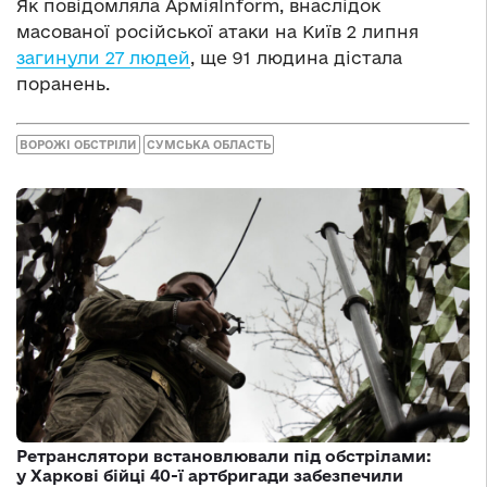
Як повідомляла АрміяInform, внаслідок
масованої російської атаки на Київ 2 липня
загинули 27 людей
, ще 91 людина дістала
поранень.
ВОРОЖІ ОБСТРІЛИ
СУМСЬКА ОБЛАСТЬ
Ретранслятори встановлювали під обстрілами:
у Харкові бійці 40-ї артбригади забезпечили