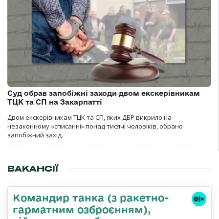
Суд обрав запобіжні заходи двом екскерівникам
ТЦК та СП на Закарпатті
Двом екскерівникам ТЦК та СП, яких ДБР викрило на
незаконному «списанні» понад тисячі чоловіків, обрано
запобіжний захід.
ВАКАНСІЇ
Командиp танка (з pакетно-
гарматним озброєнням),