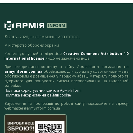
© 2018 - 2026, ІНФОРМАЦІЙНЕ АГЕНТСТВО,
Міністерство оборони України
Контент доступний за ліцензією
Creative Commons Attribution 4.0
International license
якщо не зазначено інше.
При використанні контенту з сайту АрміяInform посилання на
armyinform.com.ua
обов’язкове. Для суб’єктів у сфері онлайн-медіа
обов’язковим є розміщення у першому абзаці матеріалу прямого та
відкритого для пошукових систем гіперпосилання на цитований
матеріал.
Політика користування сайтом АрміяInform
Політика використання файлів cookie
Зауваження та пропозиції по роботі сайту надсилайте на адресу:
webmaster@armyinform.com.ua