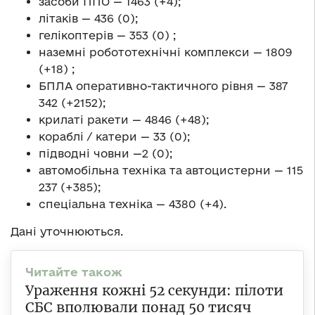
засоби ППО — 1463 (+4);
літаків — 436 (0);
гелікоптерів — 353 (0) ;
наземні робототехнічні комплекси — 1809
(+18) ;
БПЛА оперативно-тактичного рівня — 387
342 (+2152);
крилаті ракети — 4846 (+48);
кораблі / катери — 33 (0);
підводні човни —2 (0);
автомобільна техніка та автоцистерни — 115
237 (+385);
спеціальна техніка — 4380 (+4).
Дані уточнюються.
Ураження кожні 52 секунди: пілоти
СБС вполювали понад 50 тисяч