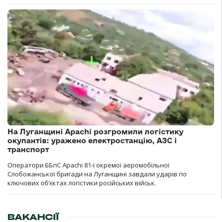
На Луганщині Apachi розгромили логістику
окупантів: уражено електростанцію, АЗС і
транспорт
Оператори ББпС Apachi 81-ї окремої аеромобільної
Слобожанської бригади на Луганщині завдали ударів по
ключових об’єктах логістики російських військ.
ВАКАНСІЇ