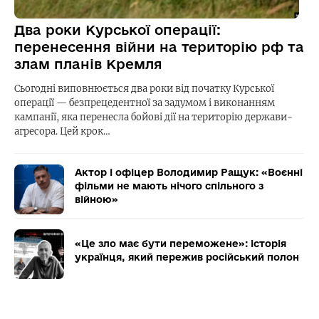
Два роки Курської операції:
перенесення війни на територію рф та
злам планів Кремля
Сьогодні виповнюється два роки від початку Курської
операції — безпрецедентної за задумом і виконанням
кампанії, яка перенесла бойові дії на територію держави-
агресора. Цей крок…
Актор і офіцер Володимир Ращук: «Воєнні
фільми не мають нічого спільного з
війною»
«Це зло має бути переможене»: історія
українця, який пережив російський полон