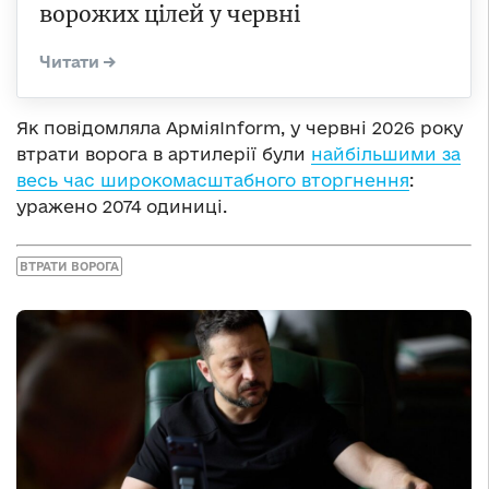
ворожих цілей у червні
Як повідомляла АрміяInform, у червні 2026 року
втрати ворога в артилерії були
найбільшими за
весь час широкомасштабного вторгнення
:
уражено 2074 одиниці.
ВТРАТИ ВОРОГА