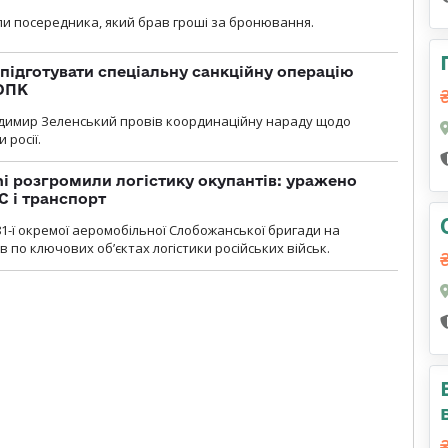
и посередника, який брав гроші за бронювання.
підготувати спеціальну санкційну операцію
 ОПК
димир Зеленський провів координаційну нараду щодо
 росії.
i розгромили логістику окупантів: уражено
С і транспорт
1-ї окремої аеромобільної Слобожанської бригади на
 по ключових об’єктах логістики російських військ.