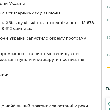
они України.
19
их артилерійських дивізіонів.
19
 найбільшу кількість автотехніки рф —
12 878
.
 8 612 одиниць.
19
рони України запустило окрему програму
 спроможності та системно знищувати
19
, командні пункти й маршрути постачання
или:
В
це найбільший показник за останні 2 роки