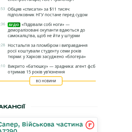
:53
Обіцяв «списати» за $11 тисяч:
підполковник НГУ постане перед судом
:36
«Підірвали собі ноги» —
АУДІО
деморалізовані окупанти вдаються до
самокаліцтва, щоб не йти у штурми
:28
Ностальгія за пломбіром і виправдання
росії коштували студенту семи років
тюрми: у Харкові засуджено «блогера»
:10
Викрито «батюшку» — зрадника: агент фсб
отримав 15 років ув’язнення
ВСІ НОВИНИ
АКАНСІЇ
Сапер, Військова частина
А7290