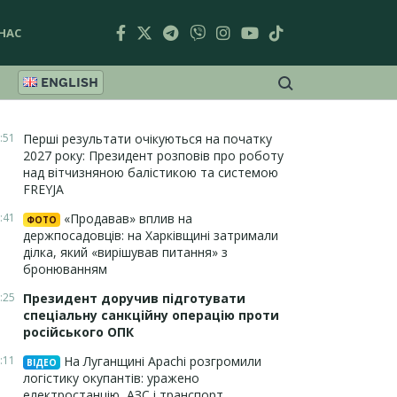
НАС
ENGLISH
:51
Перші результати очікуються на початку
2027 року: Президент розповів про роботу
над вітчизняною балістикою та системою
FREYJA
:41
«Продавав» вплив на
ФОТО
держпосадовців: на Харківщині затримали
ділка, який «вирішував питання» з
бронюванням
:25
Президент доручив підготувати
спеціальну санкційну операцію проти
російського ОПК
:11
На Луганщині Apachi розгромили
ВІДЕО
логістику окупантів: уражено
електростанцію, АЗС і транспорт