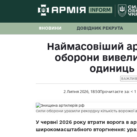
#НОВИНИ
ДОВІДНИК РЕКРУТА
Наймасовіший ар
оборони вивели
одиниць 
ВАЖЛИВ
2 Липня 2026, 18:50
Прочитаєте за:
< 1
Сили оборони уразили рекордну кількість ворожої а
У червні 2026 року втрати ворога в а
широкомасштабного вторгнення: ураж