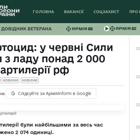
ГОЛОВНА
ВАКАНСІЇ
СОЦЗАХИСТ
ПРО 
ДОВІДНИК ВЕТЕРАНА
тоцид: у червні Сили
20
 з ладу понад 2 000
артилерії рф
20
І НОВИНИ
НОВИНИ
Слідкуйте за АрміяInform в Google
хв.
20
ртилерії
ртилерії були найбільшими за весь час
20
ено 2 074 одиниці.