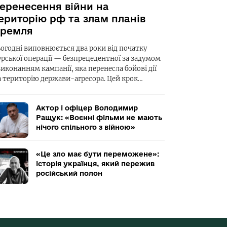
еренесення війни на
ериторію рф та злам планів
ремля
ьогодні виповнюється два роки від початку
урської операції — безпрецедентної за задумом
виконанням кампанії, яка перенесла бойові дії
а територію держави-агресора. Цей крок…
Актор і офіцер Володимир
Ращук: «Воєнні фільми не мають
нічого спільного з війною»
«Це зло має бути переможене»:
історія українця, який пережив
російський полон