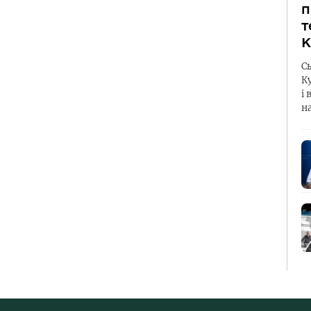
п
т
К
С
К
і 
н