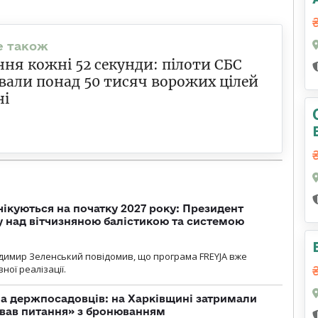
ня кожні 52 секунди: пілоти СБС
али понад 50 тисяч ворожих цілей
ні
чікуються на початку 2027 року: Президент
у над вітчизняною балістикою та системою
димир Зеленський повідомив, що програма FREYJA вже
ної реалізації.
а держпосадовців: на Харківщині затримали
ував питання» з бронюванням