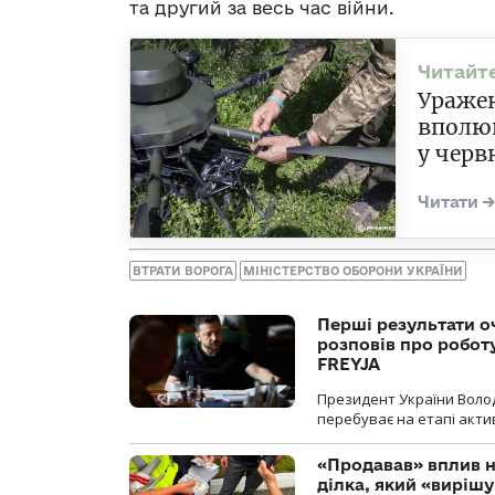
та другий за весь час війни.
Уражен
вполюв
у черв
ВТРАТИ ВОРОГА
МІНІСТЕРСТВО ОБОРОНИ УКРАЇНИ
Перші результати о
розповів про робот
FREYJA
Президент України Воло
перебуває на етапі актив
«Продавав» вплив н
ділка, який «виріш