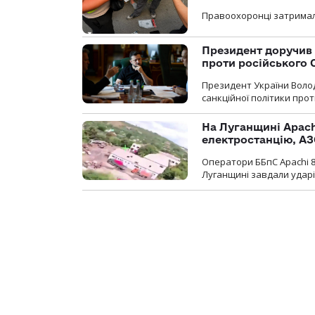
Правоохоронці затримал
Президент доручив 
проти російського
Президент України Воло
санкційної політики проти
На Луганщині Apach
електростанцію, АЗ
Оператори ББпС Apachi 8
Луганщині завдали ударів