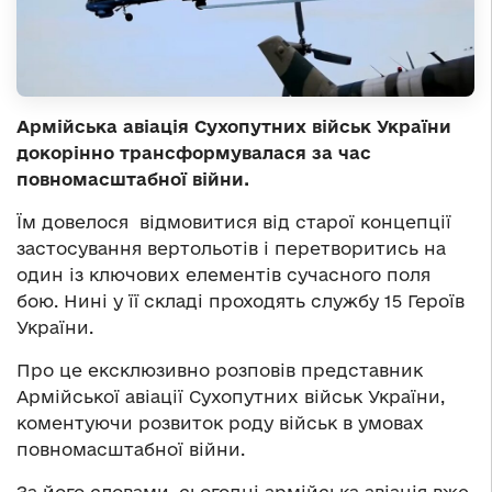
Армійська авіація Сухопутних військ України
докорінно трансформувалася за час
повномасштабної війни.
Їм довелося відмовитися від старої концепції
застосування вертольотів і перетворитись на
один із ключових елементів сучасного поля
бою. Нині у її складі проходять службу 15 Героїв
України.
Про це ексклюзивно розповів представник
Армійської авіації Сухопутних військ України,
коментуючи розвиток роду військ в умовах
повномасштабної війни.
За його словами, сьогодні армійська авіація вже