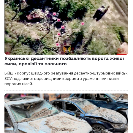
Українські десантники позбавляють ворога живої
сили, провізії та пального
Бійці 7 корпус швидкого реагування десантно-штурмових військ
ЗСУ поділилися видовищними кадрами з ураженнями низки
ворожих цілей.