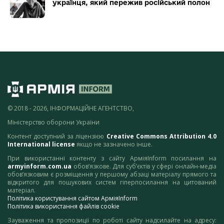
українця, який пережив російський полон
© 2018 - 2026, ІНФОРМАЦІЙНЕ АГЕНТСТВО,
Міністерство оборони України
Контент доступний за ліцензією
Creative Commons Attribution 4.0
International license
якщо не зазначено інше.
При використанні контенту з сайту АрміяInform посилання на
armyinform.com.ua
обов’язкове. Для суб’єктів у сфері онлайн-медіа
обов’язковим є розміщення у першому абзаці матеріалу прямого та
відкритого для пошукових систем гіперпосилання на цитований
матеріал.
Політика користування сайтом АрміяInform
Політика використання файлів cookie
Зауваження та пропозиції по роботі сайту надсилайте на адресу: