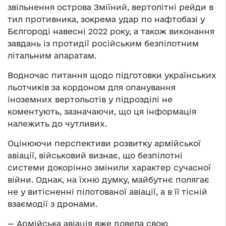
звільнення острова Зміїний, вертолітні рейди в
тил противника, зокрема удар по нафтобазі у
Бєлгороді навесні 2022 року, а також виконання
завдань із протидії російським безпілотним
літальним апаратам.
Водночас питання щодо підготовки українських
льотчиків за кордоном для опанування
іноземних вертольотів у підрозділі не
коментують, зазначаючи, що ця інформація
належить до чутливих.
Оцінюючи перспективи розвитку армійської
авіації, військовий визнає, що безпілотні
системи докорінно змінили характер сучасної
війни. Однак, на їхню думку, майбутнє полягає
не у витісненні пілотованої авіації, а в її тісній
взаємодії з дронами.
— Армійська авіація вже довела свою