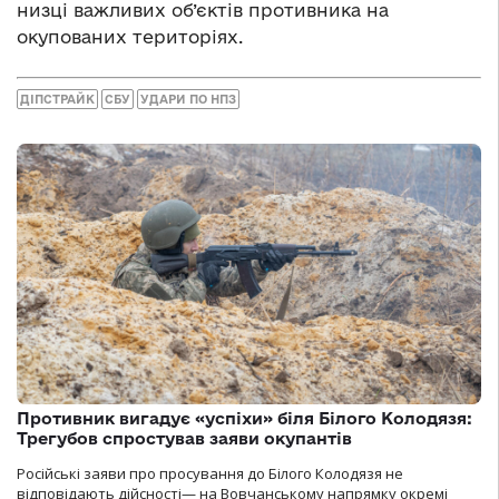
низці важливих об’єктів противника на
окупованих територіях.
ДІПСТРАЙК
СБУ
УДАРИ ПО НПЗ
Противник вигадує «успіхи» біля Білого Колодязя:
Трегубов спростував заяви окупантів
Російські заяви про просування до Білого Колодязя не
відповідають дійсності— на Вовчанському напрямку окремі