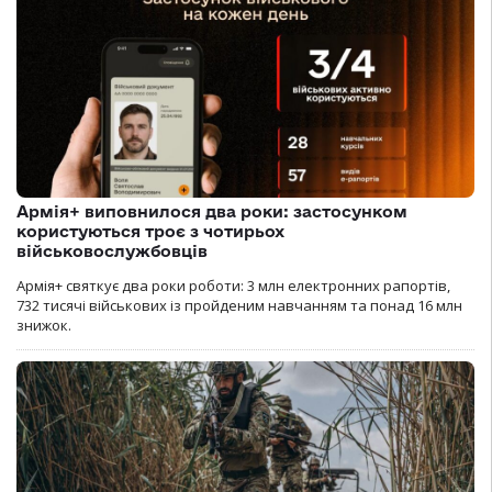
Армія+ виповнилося два роки: застосунком
користуються троє з чотирьох
військовослужбовців
Армія+ святкує два роки роботи: 3 млн електронних рапортів,
732 тисячі військових із пройденим навчанням та понад 16 млн
знижок.