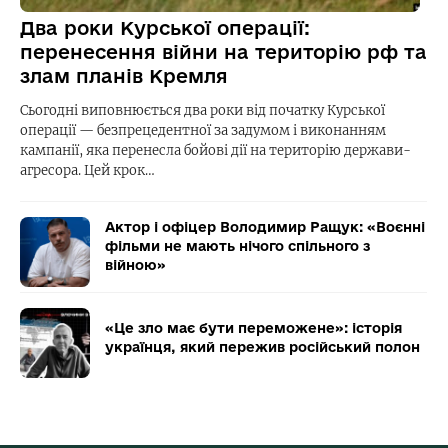
Два роки Курської операції:
перенесення війни на територію рф та
злам планів Кремля
Сьогодні виповнюється два роки від початку Курської
операції — безпрецедентної за задумом і виконанням
кампанії, яка перенесла бойові дії на територію держави-
агресора. Цей крок…
Актор і офіцер Володимир Ращук: «Воєнні
фільми не мають нічого спільного з
війною»
«Це зло має бути переможене»: історія
українця, який пережив російський полон