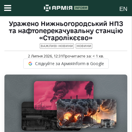
EN
Уражено Нижньогородський НПЗ
та нафтоперекачувальну станцію
«Старолікєєво»
ВАЖЛИВІ НОВИНИ
НОВИНИ
2 Липня 2026, 12:31
Прочитаєте за:
< 1
хв.
Слідкуйте за АрміяInform в Google