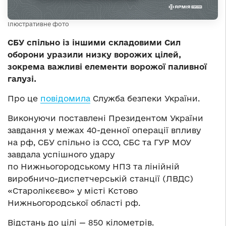
Ілюстративне фото
СБУ спільно із іншими складовими Сил
оборони уразили низку ворожих цілей,
зокрема важливі елементи ворожої паливної
галузі.
Про це
повідомила
Служба безпеки України.
Виконуючи поставлені Президентом України
завдання у межах 40-денної операції впливу
на рф, СБУ спільно із ССО, СБС та ГУР МОУ
завдала успішного удару
по Нижньогородському НПЗ та лінійній
виробничо-диспетчерській станції (ЛВДС)
«Старолікєєво» у місті Кстово
Нижньогородської області рф.
Відстань до цілі — 850 кілометрів.