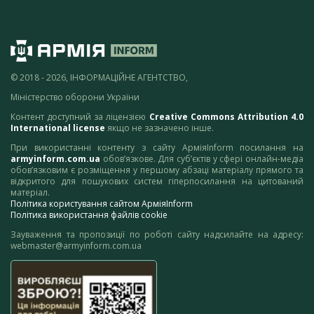
© 2018 - 2026, ІНФОРМАЦІЙНЕ АГЕНТСТВО,
Міністерство оборони України
Контент доступний за ліцензією
Creative Commons Attribution 4.0
International license
якщо не зазначено інше.
При використанні контенту з сайту АрміяInform посилання на
armyinform.com.ua
обов’язкове. Для суб’єктів у сфері онлайн-медіа
обов’язковим є розміщення у першому абзаці матеріалу прямого та
відкритого для пошукових систем гіперпосилання на цитований
матеріал.
Політика користування сайтом АрміяInform
Політика використання файлів cookie
Зауваження та пропозиції по роботі сайту надсилайте на адресу:
webmaster@armyinform.com.ua