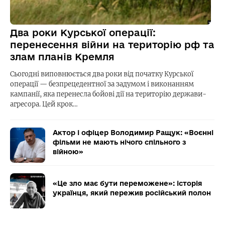
Два роки Курської операції:
перенесення війни на територію рф та
злам планів Кремля
Сьогодні виповнюється два роки від початку Курської
операції — безпрецедентної за задумом і виконанням
кампанії, яка перенесла бойові дії на територію держави-
агресора. Цей крок…
Актор і офіцер Володимир Ращук: «Воєнні
фільми не мають нічого спільного з
війною»
«Це зло має бути переможене»: історія
українця, який пережив російський полон