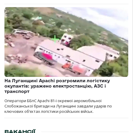
На Луганщині Apachi розгромили логістику
окупантів: уражено електростанцію, АЗС і
транспорт
Оператори ББпС Apachi 81-ї окремої аеромобільної
Слобожанської бригади на Луганщині завдали ударів по
ключових об’єктах логістики російських військ.
ВАКАНСІЇ