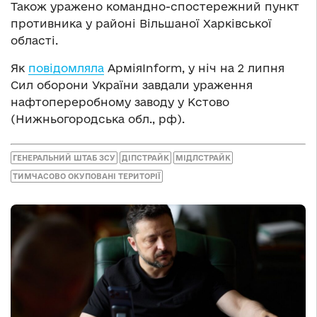
Також уражено командно-спостережний пункт
противника у районі Вільшаної Харківської
області.
Як
повідомляла
АрміяInform, у ніч на 2 липня
Сил оборони України завдали ураження
нафтопереробному заводу у Кстово
(Нижньогородська обл., рф).
ГЕНЕРАЛЬНИЙ ШТАБ ЗСУ
ДІПСТРАЙК
МІДЛСТРАЙК
ТИМЧАСОВО ОКУПОВАНІ ТЕРИТОРІЇ