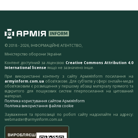
© 2018 - 2026, ІНФОРМАЦІЙНЕ АГЕНТСТВО,
Міністерство оборони України
Контент доступний за ліцензією
Creative Commons Attribution 4.0
International license
якщо не зазначено інше.
При використанні контенту з сайту АрміяInform посилання на
armyinform.com.ua
обов’язкове. Для суб’єктів у сфері онлайн-медіа
обов’язковим є розміщення у першому абзаці матеріалу прямого та
відкритого для пошукових систем гіперпосилання на цитований
матеріал.
Політика користування сайтом АрміяInform
Політика використання файлів cookie
Зауваження та пропозиції по роботі сайту надсилайте на адресу:
webmaster@armyinform.com.ua