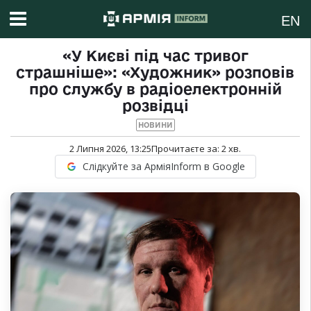
EN
«У Києві під час тривог
страшніше»: «Художник» розповів
про службу в радіоелектронній
розвідці
НОВИНИ
2 Липня 2026, 13:25
Прочитаєте за:
2
хв.
Слідкуйте за АрміяInform в Google