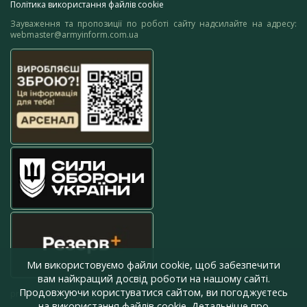
Політика використання файлів cookie
Зауваження та пропозиції по роботі сайту надсилайте на адресу:
webmaster@armyinform.com.ua
Ми використовуємо файли cookie, щоб забезпечити
вам найкращий досвід роботи на нашому сайті.
Продовжуючи користуватися сайтом, ви погоджуєтесь
press@armyinform.com.ua
на використання файлів cookie. Детальніше про