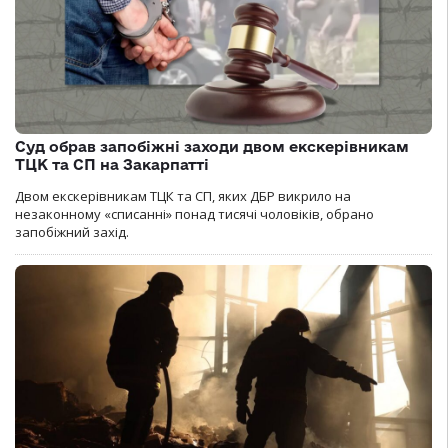
Суд обрав запобіжні заходи двом екскерівникам
ТЦК та СП на Закарпатті
Двом екскерівникам ТЦК та СП, яких ДБР викрило на
незаконному «списанні» понад тисячі чоловіків, обрано
запобіжний захід.