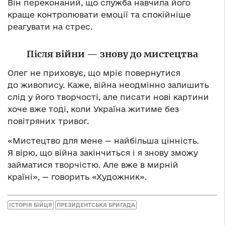
Він переконаний, що служба навчила його
краще контролювати емоції та спокійніше
реагувати на стрес.
П
і
сля
в
і
йни
— знову до мистецтва
Олег не приховує, що мріє повернутися
до живопису. Каже, війна неодмінно залишить
слід у його творчості, але писати нові картини
хоче вже тоді, коли Україна житиме без
повітряних тривог.
«Мистецтво для мене — найбільша цінність.
Я вірю, що війна закінчиться і я знову зможу
займатися творчістю. Але вже в мирній
країні», — говорить «Художник».
ІСТОРІЯ БІЙЦЯ
ПРЕЗИДЕНТСЬКА БРИГАДА