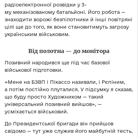
радіоелектронної розвідки у 3-
му механізованому батальйоні. Його робота —
знаходити ворожі безпілотники й інші повітряні
цілі ще до того, як вони становитимуть загрозу
українським військовим.
В
і
д
полотна — до мон
і
тор
а
Позивний народився ще під час базової
військової підготовки.
«Мене на БЗВП і Пікассо називали, і Рєпіним,
а потім постійно плуталися. У підсумку я сказав,
що буду просто Художником — такий
універсальний позивний вийшов», —
усміхається військовий.
До Президентської бригади він прийшов
свідомо — тут уже служив його майбутній тесть.