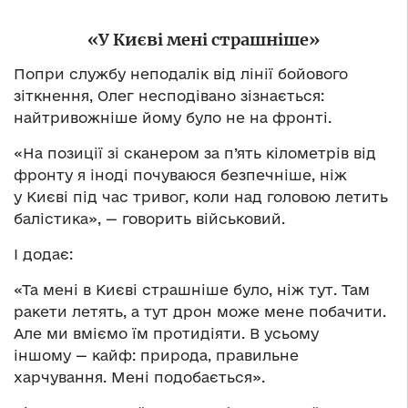
«
У Ки
є
в
і
мен
і
страшн
і
ше
»
Попри службу неподалік від лінії бойового
зіткнення, Олег несподівано зізнається:
найтривожніше йому було не на фронті.
«На позиції зі сканером за п’ять кілометрів від
фронту я іноді почуваюся безпечніше, ніж
у Києві під час тривог, коли над головою летить
балістика», — говорить військовий.
І додає:
«Та мені в Києві страшніше було, ніж тут. Там
ракети летять, а тут дрон може мене побачити.
Але ми вміємо їм протидіяти. В усьому
іншому — кайф: природа, правильне
харчування. Мені подобається».