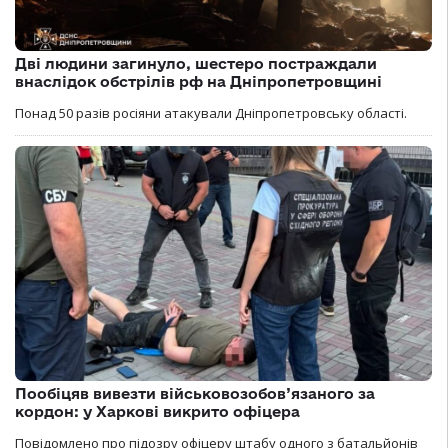
Дві людини загинуло, шестеро постраждали
внаслідок обстрілів рф на Дніпропетровщині
Понад 50 разів росіяни атакували Дніпропетровську області.
Пообіцяв вивезти військовозобов’язаного за
кордон: у Харкові викрито офіцера
Повідомлено про підозру офіцеру штабу одного з батальйонів