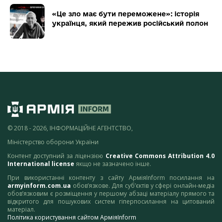
«Це зло має бути переможене»: історія
українця, який пережив російський полон
© 2018 - 2026, ІНФОРМАЦІЙНЕ АГЕНТСТВО,
Міністерство оборони України
Контент доступний за ліцензією
Creative Commons Attribution 4.0
International license
якщо не зазначено інше.
При використанні контенту з сайту АрміяInform посилання на
armyinform.com.ua
обов’язкове. Для суб’єктів у сфері онлайн-медіа
обов’язковим є розміщення у першому абзаці матеріалу прямого та
відкритого для пошукових систем гіперпосилання на цитований
матеріал.
Політика користування сайтом АрміяInform