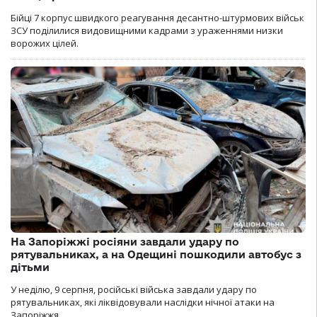
Бійці 7 корпус швидкого реагування десантно-штурмових військ
ЗСУ поділилися видовищними кадрами з ураженнями низки
ворожих цілей.
На Запоріжжі росіяни завдали удару по
рятувальниках, а на Одещині пошкодили автобус з
дітьми
У неділю, 9 серпня, російські війська завдали удару по
рятувальниках, які ліквідовували наслідки нічної атаки на
Запоріжжя.