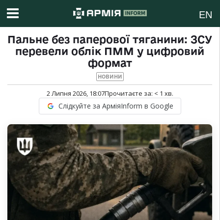
EN
Пальне без паперової тяганини: ЗСУ
перевели облік ПММ у цифровий
формат
НОВИНИ
2 Липня 2026, 18:07
Прочитаєте за:
< 1
хв.
Слідкуйте за АрміяInform в Google