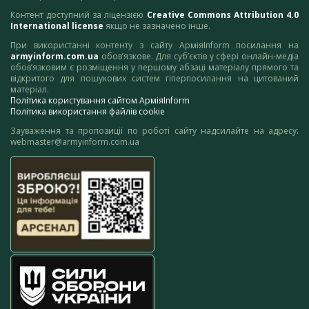
Контент доступний за ліцензією
Creative Commons Attribution 4.0
International license
якщо не зазначено інше.
При використанні контенту з сайту АрміяInform посилання на
armyinform.com.ua
обов’язкове. Для суб’єктів у сфері онлайн-медіа
обов’язковим є розміщення у першому абзаці матеріалу прямого та
відкритого для пошукових систем гіперпосилання на цитований
матеріал.
Політика користування сайтом АрміяInform
Політика використання файлів cookie
Зауваження та пропозиції по роботі сайту надсилайте на адресу:
webmaster@armyinform.com.ua