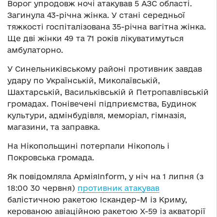
Ворог упродовж ночі атакував 5 АЗС області.
Загинула 43-річна жінка. У стані середньої
тяжкості госпіталізована 35-річна вагітна жінка.
Ще дві жінки 49 та 71 років лікуватимуться
амбулаторно.
У Синельниківському районі противник завдав
удару по Українській, Миколаївській,
Шахтарській, Васильківській й Петропавлівській
громадах. Понівечені підприємства, Будинок
культури, адмінбудівля, меморіал, гімназія,
магазини, та заправка.
На Нікопольщині потерпали Нікополь і
Покровська громада.
Як повідомляла АрміяInform, у ніч на 1 липня (з
18:00 30 червня)
противник атакував
балістичною ракетою Іскандер-М із Криму,
керованою авіаційною ракетою Х-59 із акваторії