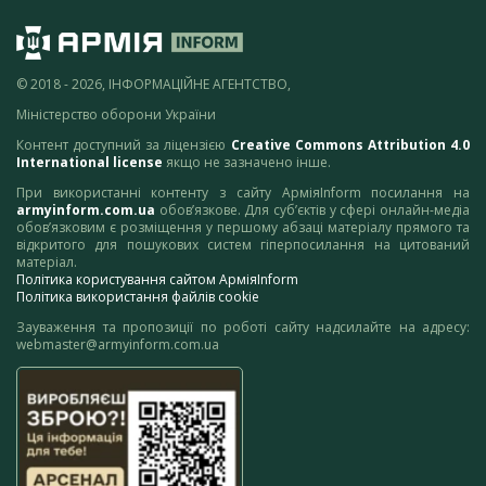
© 2018 - 2026, ІНФОРМАЦІЙНЕ АГЕНТСТВО,
Міністерство оборони України
Контент доступний за ліцензією
Creative Commons Attribution 4.0
International license
якщо не зазначено інше.
При використанні контенту з сайту АрміяInform посилання на
armyinform.com.ua
обов’язкове. Для суб’єктів у сфері онлайн-медіа
обов’язковим є розміщення у першому абзаці матеріалу прямого та
відкритого для пошукових систем гіперпосилання на цитований
матеріал.
Політика користування сайтом АрміяInform
Політика використання файлів cookie
Зауваження та пропозиції по роботі сайту надсилайте на адресу:
webmaster@armyinform.com.ua