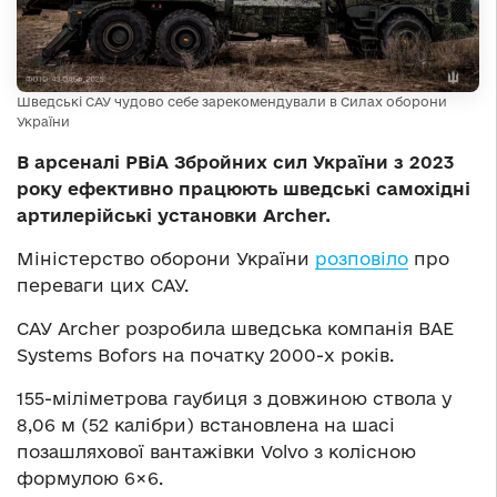
Шведські САУ чудово себе зарекомендували в Силах оборони
України
В арсеналі РВіА Збройних сил України з 2023
року ефективно працюють шведські самохідні
артилерійські установки Archer.
Міністерство оборони України
розповіло
про
переваги цих САУ.
САУ Archer розробила шведська компанія BAE
Systems Bofors на
початку
2000-х
років.
155-міліметрова
гаубиця з
довжиною ствола у
8,06
м (52
калібри) встановлена на
шасі
позашляхової вантажівки Volvo з
колісною
формулою 6×6.