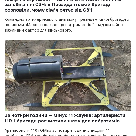
запобігання СЗЧ: в Президентській бригаді
розповіли, чому сім’я рятує від СЗЧ
Командир артилерійського дивізіону Президентської бригади з
позивним «Махно» вважає, що підтримка сім'ї - надзвичайно
важливий фактор для військового.
За чотири години — мінус 11 ждунів: артилеристи
110-ї бригади розчистили шлях для побратимів
Артилеристи 110-ї ОМБр за чотири години знищили 11
російських FPV-дронів, які перебували в засідці, забезпечивши