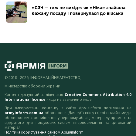
«СЗЧ — теж не вихід»: як «Ніка» знайшла
бажану посаду і повернулася до війська
© 2018 - 2026, ІНФОРМАЦІЙНЕ АГЕНТСТВО,
Міністерство оборони України
Контент доступний за ліцензією
Creative Commons Attribution 4.0
International license
якщо не зазначено інше.
При використанні контенту з сайту АрміяInform посилання на
armyinform.com.ua
обов’язкове. Для суб’єктів у сфері онлайн-медіа
обов’язковим є розміщення у першому абзаці матеріалу прямого та
відкритого для пошукових систем гіперпосилання на цитований
матеріал.
Політика користування сайтом АрміяInform