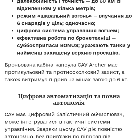
далекобійність і
точність
— до
60
км із
відхиленням у
кілька метрів;
режим «шквальний вогонь»
— влучання до
6
снарядів у
ціль; одночасно;
цифрова система управління вогнем;
ефективна робота по
бронетехніці
—
суббоєприпаси BONUS; уражають танки у
найменш захищену верхню проєкцію.
Броньована кабіна-капсула САУ Archer має
протикульовий та
протиосколковий захист, а
також витримує підрив на
мінах вагою до
6
кг.
Цифрова автоматизація та
повна
автономія
САУ має цифровий балістичний обчислювач,
може інтегруватися в
тактичні системи
управління. Завдяки цьому САУ діє повністю
автономно, без прив’язки до
підрозділів