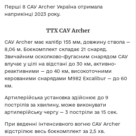
Перші 8
САУ Archer Україна отримала
наприкінці 2023
року.
ТТХ САУ Archer
САУ Archer має калібр 155
мм, довжину ствола
—
8,06
м. Боєкомплект складає 21
снаряд.
Звичайним осколково-фугасним снарядом САУ
влучає у
цілі на
відстані до
30
км, активно-
реактивними
— до
40
км, високоточними
керованими снарядами M982 Excalibur
— до
60
км.
Артилерійська установка здійснює до
9
пострілів за
хвилину, може виконувати
артилерійську чергу
— 3
постріли за
15
сек.
При веденні інтенсивного вогню САУ Archer
відстрілює весь боєкомплект за
2,5
хв.