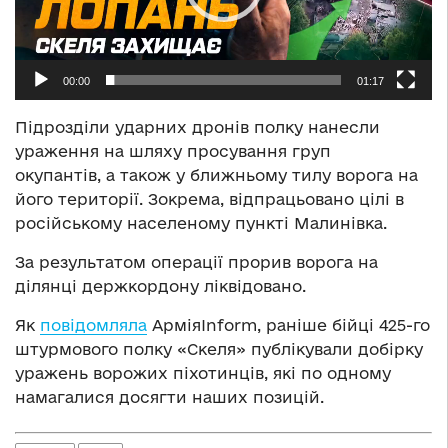
00:00
01:17
Підрозділи ударних дронів полку нанесли
ураження на шляху просування груп
окупантів,
а також у ближньому тилу ворога на
його території.
Зокрема, відпрацьовано цілі в
російському населеному пункті Малинівка.
За результатом операції прорив ворога на
ділянці держкордону ліквідовано.
Як
повідомляла
АрміяInform, раніше бійці 425-го
штурмового полку «Скеля» публікували добірку
уражень ворожих піхотинців, які по одному
намагалися досягти наших позицій.