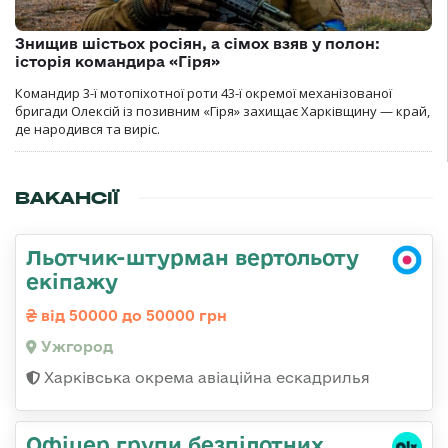
Знищив шістьох росіян, а сімох взяв у полон:
історія командира «Гіря»
Командир 3-ї мотопіхотної роти 43-ї окремої механізованої
бригади Олексій із позивним «Гіря» захищає Харківщину — край,
де народився та виріс.
ВАКАНСІЇ
Льотчик-штурман вертольоту
екіпажу
від 50000 до 50000 грн
Ужгород
Харківська окрема авіаційна ескадрилья
Офіцер групи безпілотних