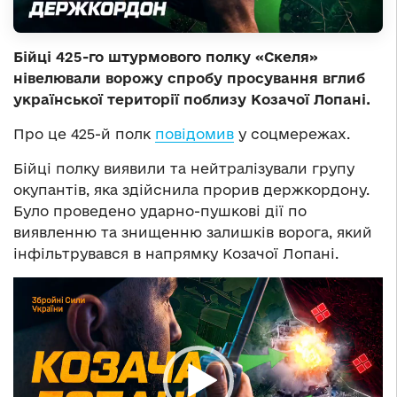
Бійці 425-го штурмового полку «Скеля»
нівелювали ворожу спробу просування вглиб
української території поблизу Козачої Лопані.
Про це 425-й полк
повідомив
у соцмережах.
Бійці полку виявили та нейтралізували групу
окупантів, яка здійснила прорив держкордону.
Було проведено ударно-пушкові дії по
виявленню та знищенню залишків ворога,
який
інфільтрувався в напрямку Козачої Лопані.
Відеопрогравач