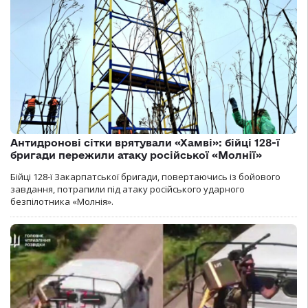
Антидронові сітки врятували «Хамві»: бійці 128-ї
бригади пережили атаку російської «Молнії»
Бійці 128-ї Закарпатської бригади, повертаючись із бойового
завдання, потрапили під атаку російського ударного
безпілотника «Молнія».