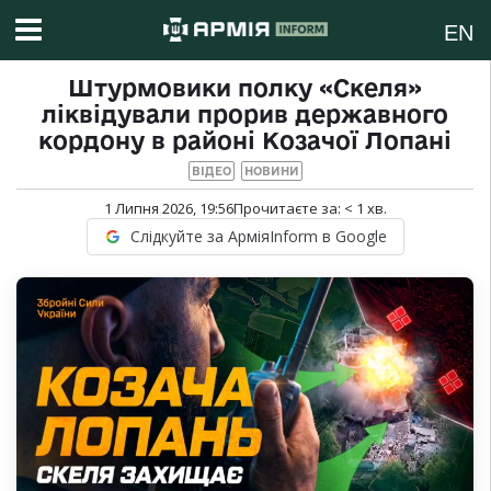
EN
Штурмовики полку «Скеля»
ліквідували прорив державного
кордону в районі Козачої Лопані
ВІДЕО
НОВИНИ
1 Липня 2026, 19:56
Прочитаєте за:
< 1
хв.
Слідкуйте за АрміяInform в Google