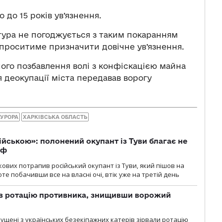
до 15 років ув’язнення.
атура не погоджується з таким покаранням
й проситиме призначити довічне ув’язнення.
ного позбавлення волі з конфіскацією майна
 деокупації міста передавав ворогу
КУРОРА
ХАРКІВСЬКА ОБЛАСТЬ
ійською»: полонений окупант із Туви благає не
рф
кових потрапив російський окупант із Туви, який пішов на
те побачивши все на власні очі, втік уже на третій день
ав ротацію противника, знищивши ворожий
пущені з українських безекіпажних катерів зірвали ротацію