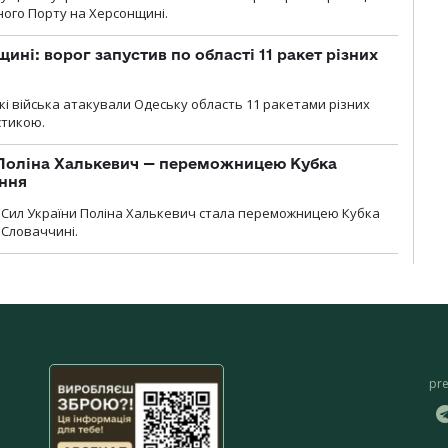
зного Порту на Херсонщині.
ині: ворог запустив по області 11 ракет різних
ські війська атакували Одеську область 11 ракетами різних
істикою.
Поліна Халькевич — переможницею Кубка
іння
Сил України Поліна Халькевич стала переможницею Кубка
 Словаччині.
pr