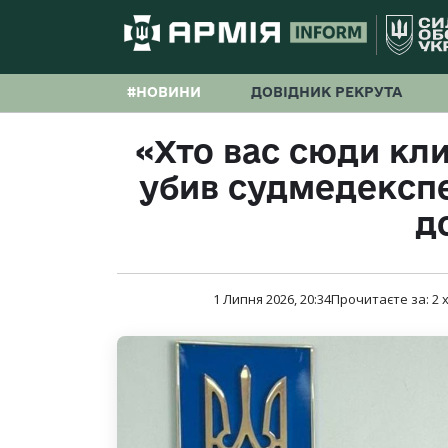
#НОВИНИ
ДОВІДНИК РЕКРУТА
«Хто вас сюди кли
убив судмедекспе
д
1 Липня 2026, 20:34
Прочитаєте за:
2
х