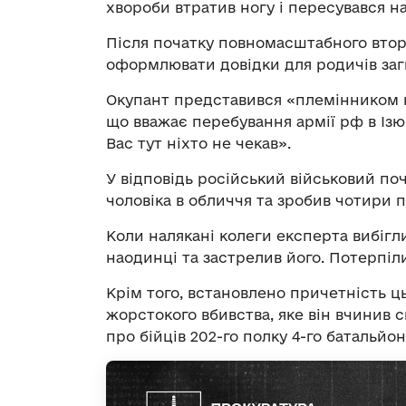
хвороби втратив ногу і пересувався на
Після початку повномасштабного втор
оформлювати довідки для родичів заг
Окупант представився «племінником к
що вважає перебування армії рф в Ізю
Вас тут ніхто не чекав».
У відповідь російський військовий поч
чоловіка в обличчя та зробив чотири п
Коли налякані колеги експерта вибігл
наодинці та застрелив його. Потерпіл
Крім того, встановлено причетність ц
жорстокого вбивства, яке він вчинив 
про бійців 202-го полку 4-го батальйон