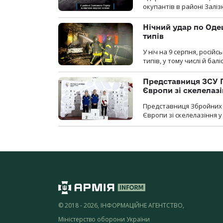
окупантів в районі Залі
Нічний удар по Одещ
типів
У ніч на 9 серпня, росій
типів, у тому числі й бал
Представниця ЗСУ 
Європи зі скелелаз
Представниця Збройних 
Європи зі скелелазіння у
© 2018 - 2026, ІНФОРМАЦІЙНЕ АГЕНТСТВО,
Міністерство оборони України