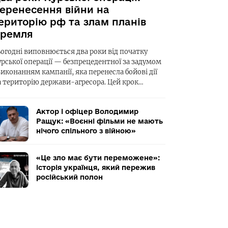
еренесення війни на
ериторію рф та злам планів
ремля
ьогодні виповнюється два роки від початку
урської операції — безпрецедентної за задумом
виконанням кампанії, яка перенесла бойові дії
а територію держави-агресора. Цей крок…
Актор і офіцер Володимир
Ращук: «Воєнні фільми не мають
нічого спільного з війною»
«Це зло має бути переможене»:
історія українця, який пережив
російський полон