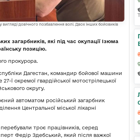
 вигляді довічного позбавлення волі. Двох інших бойовиків
их загарбників, які під час окупації Ізюма
аїнську позицію.
ого прокурора.
спубліки Дагестан, командир бойової машини
е 27-ї окремої гвардійської мотострілецької
йськового округу.
роєний автоматом російський загарбник
ілення Центральної міської лікарні
 перебували троє працівників, серед
перт Федір Здебський, який після важкої