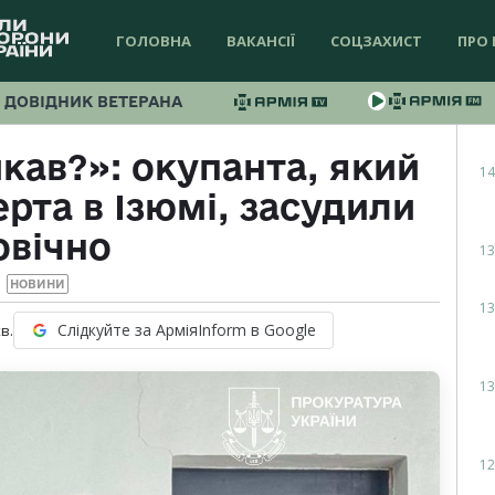
ГОЛОВНА
ВАКАНСІЇ
СОЦЗАХИСТ
ПРО 
ДОВІДНИК ВЕТЕРАНА
кав?»: окупанта, який
14
рта в Ізюмі, засудили
овічно
13
НОВИНИ
13
Слідкуйте за АрміяInform в Google
в.
13
12