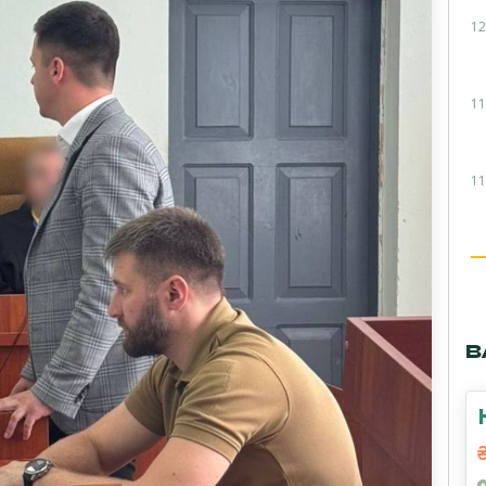
12
11
11
В