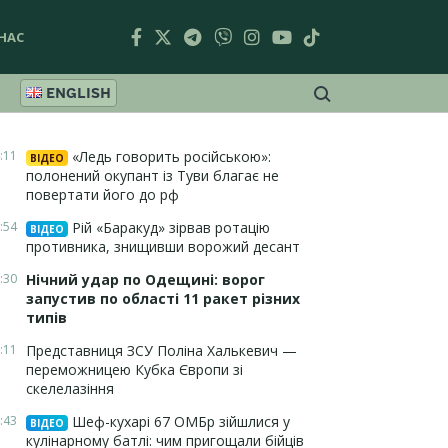
НАС
ENGLISH
:11
«Ледь говорить російською»:
ВІДЕО
полонений окупант із Туви благає не
повертати його до рф
:54
Рій «Баракуд» зірвав ротацію
ВІДЕО
противника, знищивши ворожий десант
:30
Нічний удар по Одещині: ворог
запустив по області 11 ракет різних
типів
:11
Представниця ЗСУ Поліна Халькевич —
переможницею Кубка Європи зі
скелелазіння
:43
Шеф-кухарі 67 ОМБр зійшлися у
ВІДЕО
кулінарному батлі: чим пригощали бійців