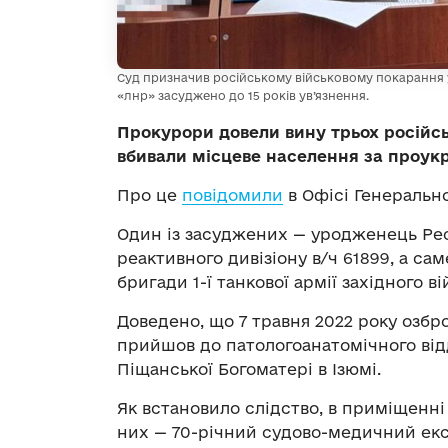
Суд призначив російському військовому покарання у
«лнр» засуджено до 15 років ув’язнення.
Прокурори довели вину трьох російськ
вбивали місцеве населення за проукр
Про це
повідомили
в Офісі Генеральн
Один із засуджених — уродженець Ре
реактивного дивізіону в/ч 61899, а сам
бригади 1-ї танкової армії західного ві
Доведено, що 7 травня 2022 року озб
прийшов до патологоанатомічного відд
Піщанської Богоматері в Ізюмі.
Як встановило слідство, в приміщенні
них — 70-річний судово-медичний екс