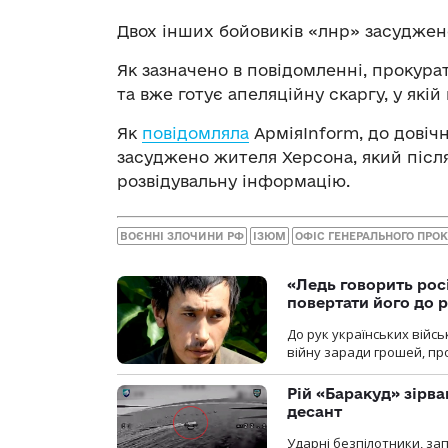
Двох інших бойовиків «лнр» засуджено 
Як зазначено в повідомленні, прокур
та вже готує апеляційну скаргу, у які
Як
повідомляла
АрміяInform, до довіч
засуджено жителя Херсона, який після
розвідувальну інформацію.
ВОЄННІ ЗЛОЧИНИ РФ
ІЗЮМ
ОФІС ГЕНЕРАЛЬНОГО ПРО
«Ледь говорить рос
повертати його до 
До рук українських війсь
війну заради грошей, про
Рій «Баракуд» зірв
десант
Ударні безпілотники, за