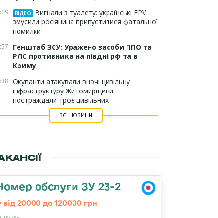
:19
Вигнали з туалету: українські FPV
ВІДЕО
змусили росіянина припуститися фатальної
помилки
:57
Генштаб ЗСУ: Уражено засоби ППО та
РЛС противника на півдні рф та в
Криму
:38
Окупанти атакували вночі цивільну
інфраструктуру Житомирщини:
постраждали троє цивільних
ВСІ НОВИНИ
АКАНСІЇ
Номер обслуги ЗУ 23-2
від 20000 до 120000 грн