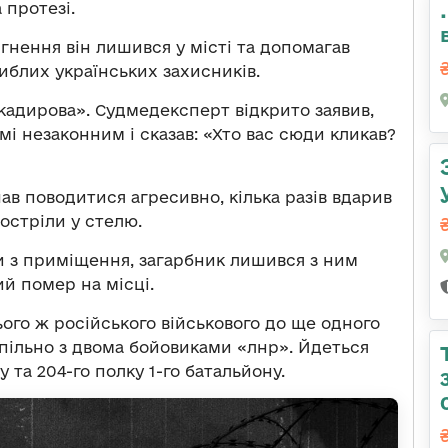
 протезі.
гнення він лишився у місті та допомагав
иблих українських захисників.
адирова». Судмедексперт відкрито заявив,
мі незаконним і сказав: «Хто вас сюди кликав?
ав поводитися агресивно, кілька разів вдарив
остріли у стелю.
и з приміщення, загарбник лишився з ним
ий помер на місці.
ього ж російського військового до ще одного
спільно з двома бойовиками «лнр». Йдеться
у та 204-го полку 1-го батальйону.