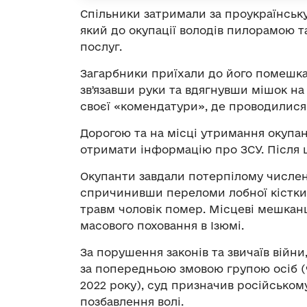
Спільники затримали за проукраїнську
який до окупації володів пилорамою т
послуг.
Загарбники приїхали до його помешкан
звʼязавши руки та вдягнувши мішок на 
своєї «комендатури», де проводилися
Дорогою та на місці утримання окупан
отримати інформацію про ЗСУ. Після ц
Окупанти завдали потерпілому численни
спричинивши переломи лобної кістки,
травм чоловік помер. Місцеві мешканц
масового поховання в Ізюмі.
За порушення законів та звичаїв війн
за попередньою змовою групою осіб (ч. 
2022 року), суд призначив російськом
позбавлення волі.