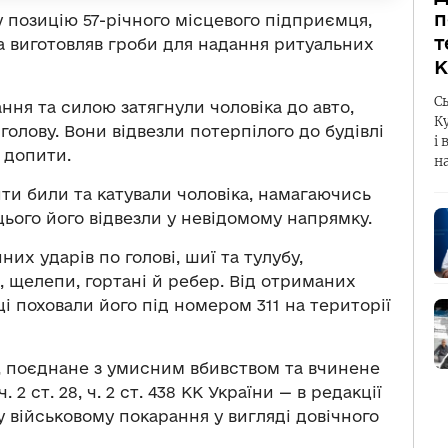
п
 позицію 57-річного місцевого підприємця,
т
а виготовляв гроби для надання ритуальних
К
С
ня та силою затягнули чоловіка до авто,
К
голову. Вони відвезли потерпілого до будівлі
і 
 допити.
н
ти били та катували чоловіка, намагаючись
ього його відвезли у невідомому напрямку.
х ударів по голові, шиї та тулубу,
 щелепи, гортані й ребер. Від отриманих
і поховали його під номером 311 на території
и, поєднане з умисним вбивством та вчинене
2 ст. 28, ч. 2 ст. 438 КК України — в редакції
у військовому покарання у вигляді довічного