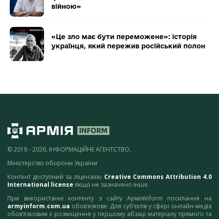
війною»
«Це зло має бути переможене»: історія
українця, який пережив російський полон
© 2018 - 2026, ІНФОРМАЦІЙНЕ АГЕНТСТВО,
Міністерство оборони України
Контент доступний за ліцензією
Creative Commons Attribution 4.0
International license
якщо не зазначено інше.
При використанні контенту з сайту АрміяInform посилання на
armyinform.com.ua
обов’язкове. Для суб’єктів у сфері онлайн-медіа
обов’язковим є розміщення у першому абзаці матеріалу прямого та