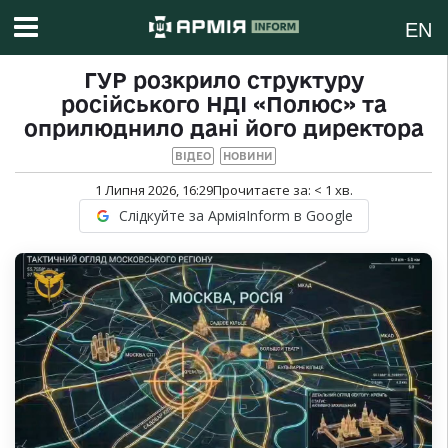
EN
ГУР розкрило структуру
російського НДІ «Полюс» та
оприлюднило дані його директора
ВІДЕО
НОВИНИ
1 Липня 2026, 16:29
Прочитаєте за:
< 1
хв.
Слідкуйте за АрміяInform в Google