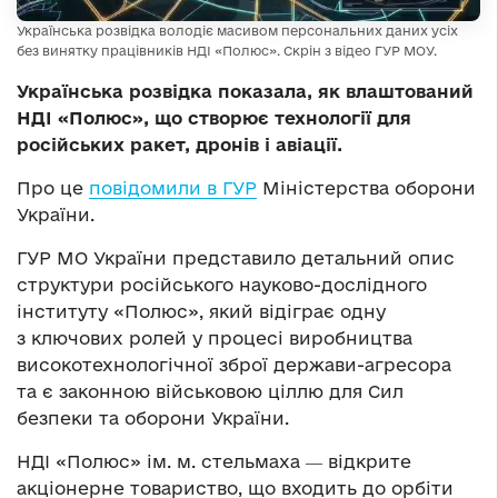
Українська розвідка володіє масивом персональних даних усіх
без винятку працівників НДІ «Полюс». Скрін з відео ГУР МОУ.
Українська розвідка показала, як влаштований
НДІ «Полюс», що створює технології для
російських ракет, дронів і авіації.
Про це
повідомили в ГУР
Міністерства оборони
України.
ГУР МО України представило детальний опис
структури російського науково-дослідного
інституту «Полюс», який відіграє одну
з ключових ролей у процесі виробництва
високотехнологічної зброї держави-агресора
та є законною військовою ціллю для Сил
безпеки та оборони України.
НДІ «Полюс» ім. м. стельмаха ― відкрите
акціонерне товариство, що входить до орбіти