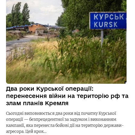
Два роки Курської операції:
перенесення війни на територію рф та
злам планів Кремля
Сьогодні виповнюється два роки від початку Курської
операції — безпрецедентної за задумом і виконанням
кампанії, яка перенесла бойові дії на територію держави-
агресора. Цей крок…