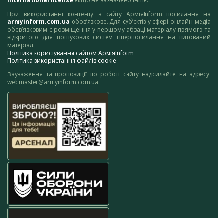
International license
якщо не зазначено інше.
При використанні контенту з сайту АрміяInform посилання на
armyinform.com.ua
обов’язкове. Для суб’єктів у сфері онлайн-медіа
обов’язковим є розміщення у першому абзаці матеріалу прямого та
відкритого для пошукових систем гіперпосилання на цитований
матеріал.
Політика користування сайтом АрміяInform
Політика використання файлів cookie
Зауваження та пропозиції по роботі сайту надсилайте на адресу:
webmaster@armyinform.com.ua