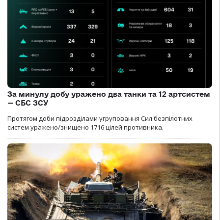
За минулу добу уражено два танки та 12 артсистем
— СБС ЗСУ
Протягом доби підрозділами угруповання Сил безпілотних
систем уражено/знищено 1716 цілей противника.