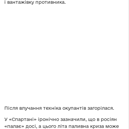
і вантажівку противника.
Після влучання техніка окупантів загорілася.
У «Спартані» іронічно зазначили, що в росіян
«палає» досі, а цього літа паливна криза може