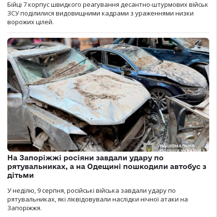
Бійці 7 корпус швидкого реагування десантно-штурмових військ
ЗСУ поділилися видовищними кадрами з ураженнями низки
ворожих цілей.
На Запоріжжі росіяни завдали удару по
рятувальниках, а на Одещині пошкодили автобус з
дітьми
У неділю, 9 серпня, російські війська завдали удару по
рятувальниках, які ліквідовували наслідки нічної атаки на
Запоріжжя.