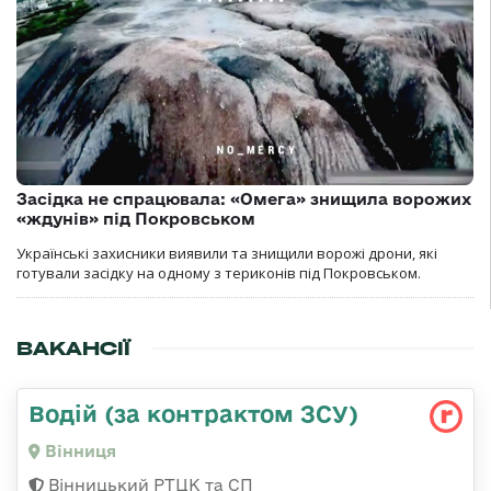
Засідка не спрацювала: «Омега» знищила ворожих
«ждунів» під Покровськом
Українські захисники виявили та знищили ворожі дрони, які
готували засідку на одному з териконів під Покровськом.
ВАКАНСІЇ
Водій (за контрактом ЗСУ)
Вінниця
Вінницький РТЦК та СП