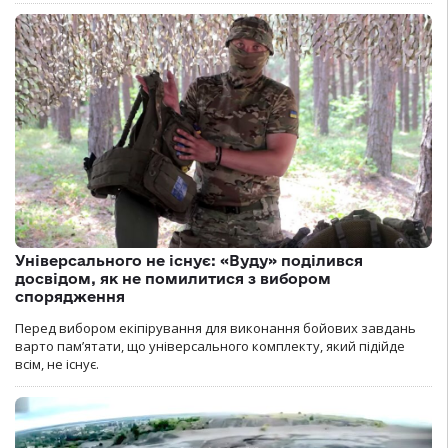
Універсального не існує: «Вуду» поділився
досвідом, як не помилитися з вибором
спорядження
Перед вибором екіпірування для виконання бойових завдань
варто пам’ятати, що універсального комплекту, який підійде
всім, не існує.