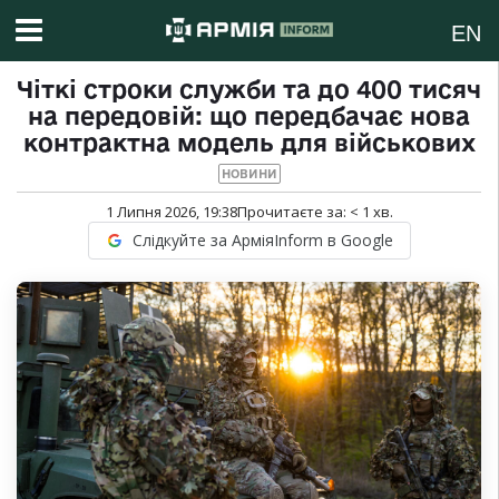
EN
Чіткі строки служби та до 400 тисяч
на передовій: що передбачає нова
контрактна модель для військових
НОВИНИ
1 Липня 2026, 19:38
Прочитаєте за:
< 1
хв.
Слідкуйте за АрміяInform в Google