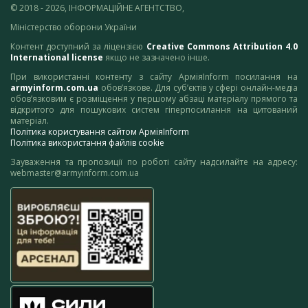
© 2018 - 2026, ІНФОРМАЦІЙНЕ АГЕНТСТВО,
Міністерство оборони України
Контент доступний за ліцензією
Creative Commons Attribution 4.0
International license
якщо не зазначено інше.
При використанні контенту з сайту АрміяInform посилання на
armyinform.com.ua
обов’язкове. Для суб’єктів у сфері онлайн-медіа
обов’язковим є розміщення у першому абзаці матеріалу прямого та
відкритого для пошукових систем гіперпосилання на цитований
матеріал.
Політика користування сайтом АрміяInform
Політика використання файлів cookie
Зауваження та пропозиції по роботі сайту надсилайте на адресу:
webmaster@armyinform.com.ua