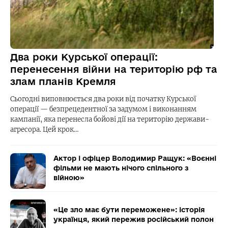
Два роки Курської операції:
перенесення війни на територію рф та
злам планів Кремля
Сьогодні виповнюється два роки від початку Курської
операції — безпрецедентної за задумом і виконанням
кампанії, яка перенесла бойові дії на територію держави-
агресора. Цей крок…
Актор і офіцер Володимир Ращук: «Воєнні
фільми не мають нічого спільного з
війною»
«Це зло має бути переможене»: історія
українця, який пережив російський полон