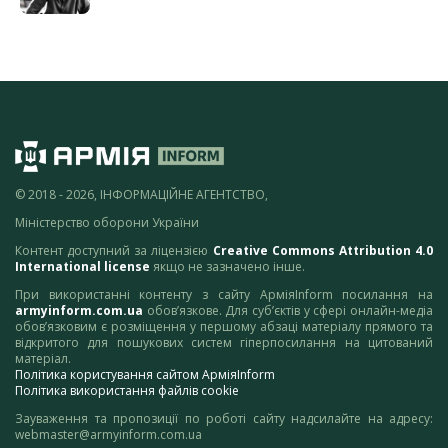
© 2018 - 2026, ІНФОРМАЦІЙНЕ АГЕНТСТВО,
Міністерство оборони України
Контент доступний за ліцензією
Creative Commons Attribution 4.0
International license
якщо не зазначено інше.
При використанні контенту з сайту АрміяInform посилання на
armyinform.com.ua
обов’язкове. Для суб’єктів у сфері онлайн-медіа
обов’язковим є розміщення у першому абзаці матеріалу прямого та
відкритого для пошукових систем гіперпосилання на цитований
матеріал.
Політика користування сайтом АрміяInform
Політика використання файлів cookie
Зауваження та пропозиції по роботі сайту надсилайте на адресу:
webmaster@armyinform.com.ua