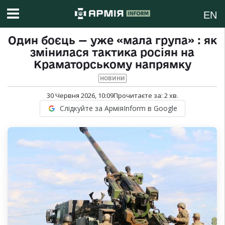
EN
Один боєць — уже «мала група» : як
змінилася тактика росіян на
Краматорському напрямку
НОВИНИ
30 Червня 2026, 10:09
Прочитаєте за:
2
хв.
Слідкуйте за АрміяInform в Google