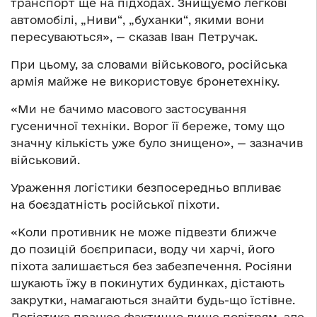
транспорт ще на підходах. Знищуємо легкові
автомобілі, „Ниви“, „буханки“, якими вони
пересуваються», — сказав Іван Петручак.
При цьому, за словами військового, російська
армія майже не використовує бронетехніку.
«Ми не бачимо масового застосування
гусеничної техніки. Ворог її береже, тому що
значну кількість уже було знищено», — зазначив
військовий.
Ураження логістики безпосередньо впливає
на боєздатність російської піхоти.
«Коли противник не може підвезти ближче
до позицій боєприпаси, воду чи харчі, його
піхота залишається без забезпечення. Росіяни
шукають їжу в покинутих будинках, дістають
закрутки, намагаються знайти будь-що їстівне.
Логістика працює фактично лише повітрям, але