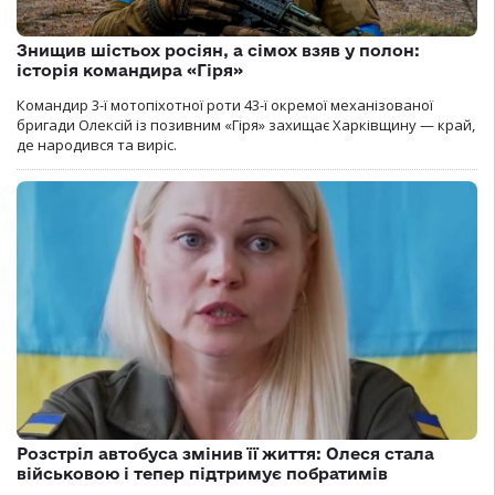
Знищив шістьох росіян, а сімох взяв у полон:
історія командира «Гіря»
Командир 3-ї мотопіхотної роти 43-ї окремої механізованої
бригади Олексій із позивним «Гіря» захищає Харківщину — край,
де народився та виріс.
Розстріл автобуса змінив її життя: Олеся стала
військовою і тепер підтримує побратимів