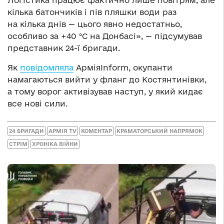
кілька батончиків і пів пляшки води раз
на кілька днів — цього явно недостатньо,
особливо за +40 °C на Донбасі», — підсумував
представник 24-ї бригади.
Як
повідомляла
АрміяInform, окупанти
намагаються вийти у фланг до Костянтинівки,
а тому ворог активізував наступ, у який кидає
все нові сили.
24 БРИГАДИ
АРМІЯ TV
КОМЕНТАР
КРАМАТОРСЬКИЙ НАПРЯМОК
СТРІМ
ХРОНІКА ВІЙНИ