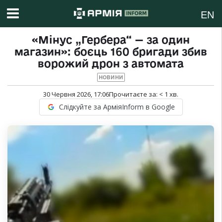
EN
«Мінус „Гербера“ — за один
магазин»: боєць 160 бригади збив
ворожий дрон з автомата
НОВИНИ
30 Червня 2026, 17:06
Прочитаєте за:
< 1
хв.
Слідкуйте за АрміяInform в Google