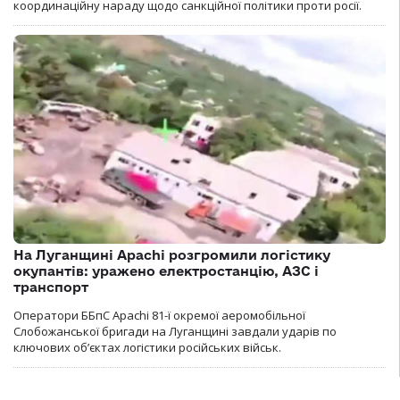
координаційну нараду щодо санкційної політики проти росії.
На Луганщині Apachi розгромили логістику
окупантів: уражено електростанцію, АЗС і
транспорт
Оператори ББпС Apachi 81-ї окремої аеромобільної
Слобожанської бригади на Луганщині завдали ударів по
ключових об’єктах логістики російських військ.