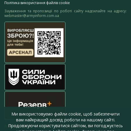
Політика використання файлів cookie
Зауваження та пропозиції по роботі сайту надсилайте на адресу:
webmaster@armyinform.com.ua
Ми використовуємо файли cookie, щоб забезпечити
вам найкращий досвід роботи на нашому сайті.
Продовжуючи користуватися сайтом, ви погоджуєтесь
press@armyinform.com.ua