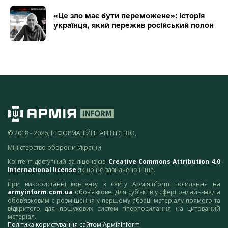
«Це зло має бути переможене»: історія
українця, який пережив російський полон
© 2018 - 2026, ІНФОРМАЦІЙНЕ АГЕНТСТВО,
Міністерство оборони України
Контент доступний за ліцензією
Creative Commons Attribution 4.0
International license
якщо не зазначено інше.
При використанні контенту з сайту АрміяInform посилання на
armyinform.com.ua
обов’язкове. Для суб’єктів у сфері онлайн-медіа
обов’язковим є розміщення у першому абзаці матеріалу прямого та
відкритого для пошукових систем гіперпосилання на цитований
матеріал.
Політика користування сайтом АрміяInform