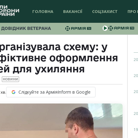
ГОЛОВНА
ВАКАНСІЇ
СОЦЗАХИСТ
ПРО 
ДОВІДНИК ВЕТЕРАНА
рганізувала схему: у
 фіктивне оформлення
20
ей для ухиляння
20
НОВИНИ
20
Слідкуйте за АрміяInform в Google
хв.
20
19