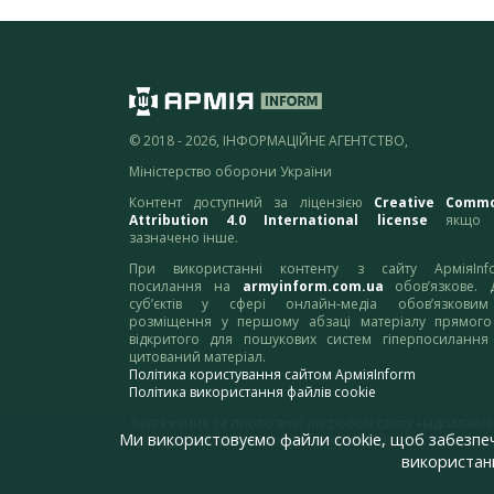
© 2018 - 2026, ІНФОРМАЦІЙНЕ АГЕНТСТВО,
Міністерство оборони України
Контент доступний за ліцензією
Creative Comm
Attribution 4.0 International license
якщо 
зазначено інше.
При використанні контенту з сайту АрміяInf
посилання на
armyinform.com.ua
обов’язкове. 
суб’єктів у сфері онлайн-медіа обов’язкови
розміщення у першому абзаці матеріалу прямого
відкритого для пошукових систем гіперпосилання
цитований матеріал.
Політика користування сайтом АрміяInform
Політика використання файлів cookie
Зауваження та пропозиції по роботі сайту надсилайте
Ми використовуємо файли cookie, щоб забезпе
адресу:
webmaster@armyinform.com.ua
використанн