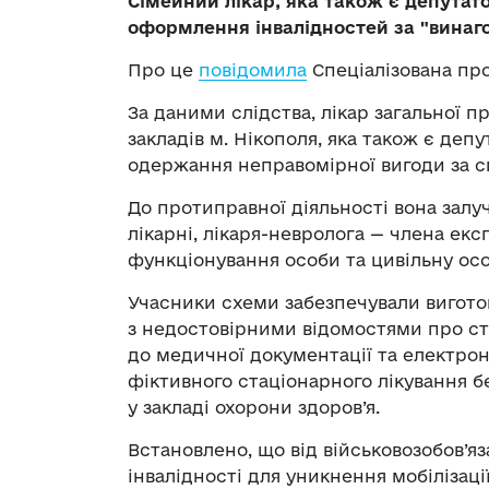
Сімейний лікар, яка також є депутат
оформлення інвалідностей за "винагор
Про це
повідомила
Спеціалізована про
За даними слідства, лікар загальної 
закладів м. Нікополя, яка також є деп
одержання неправомірної вигоди за сп
До протиправної діяльності вона залу
лікарні, лікаря-невролога — члена ек
функціонування особи та цивільну ос
Учасники схеми забезпечували вигото
з недостовірними відомостями про ст
до медичної документації та електро
фіктивного стаціонарного лікування б
у закладі охорони здоров’я.
Встановлено, що від військовозобов’я
інвалідності для уникнення мобілізаці