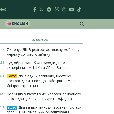
НАС
ENGLISH
07.08.2026
:49
7 корпус ДШВ розгортає власну мобільну
мережу сотового зв’язку
:38
Суд обрав запобіжні заходи двом
екскерівникам ТЦК та СП на Закарпатті
:21
Дві людини загинуло, шестеро
ФОТО
постраждали внаслідок обстрілів рф на
Дніпропетровщині
:09
Пообіцяв вивезти військовозобов’язаного
за кордон: у Харкові викрито офіцера
:51
Два запасні виходи, арсенал, склади,
ВІДЕО
спальня: мінометники облаштували