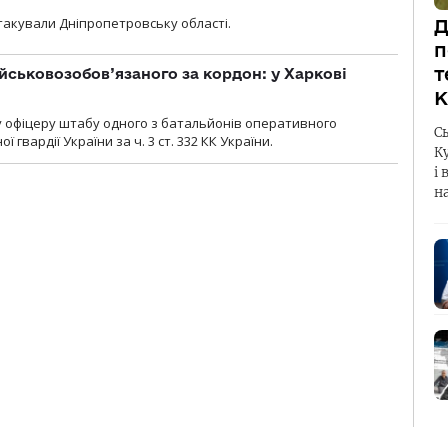
атакували Дніпропетровську області.
Д
п
т
йськовозобов’язаного за кордон: у Харкові
К
у офіцеру штабу одного з батальйонів оперативного
С
гвардії України за ч. 3 ст. 332 КК України.
К
і 
н