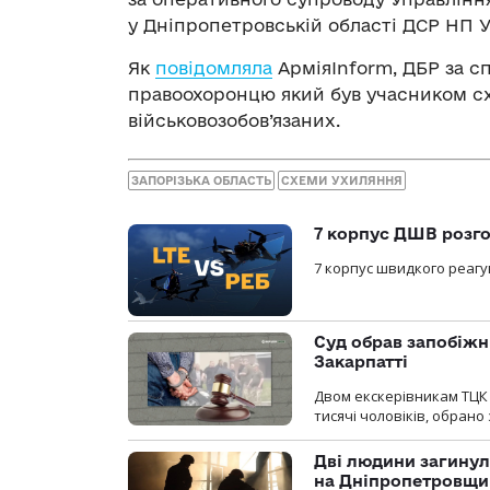
у Дніпропетровській області ДСР НП У
Як
повідомляла
АрміяInform, ДБР за с
правоохоронцю який був учасником сх
військовозобов’язаних.
ЗАПОРІЗЬКА ОБЛАСТЬ
СХЕМИ УХИЛЯННЯ
7 корпус ДШВ розго
7 корпус швидкого реагу
Суд обрав запобіжн
Закарпатті
Двом екскерівникам ТЦК 
тисячі чоловіків, обрано
Дві людини загинул
на Дніпропетровщи