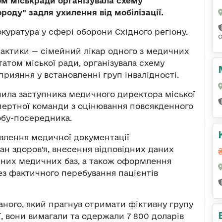
ом міськради організувала схему
оду" задля ухилення від мобілізації.
куратура у сфері оборони Східного регіону.
практики — сімейний лікар одного з медичних
утатом міської ради, організувала схему
рияння у встановленні груп інвалідності.
чила заступника медичного директора міської
спертної команди з оцінювання повсякденного
обу-посередника.
влення медичної документації
ан здоров’я, внесення відповідних даних
нних медичних баз, а також оформлення
ез фактичного перебування пацієнтів
заного, який прагнув отримати фіктивну групу
ї, вони вимагали та одержали 7 800 доларів