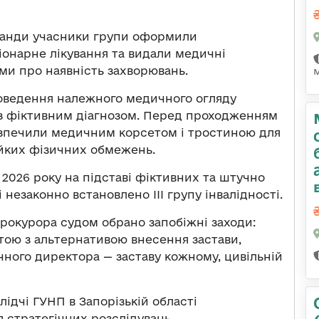
манди учасники групи оформили
іонарне лікування та видали медичні
и про наявність захворювань.
роведення належного медичного огляду
із фіктивним діагнозом. Перед проходженням
езпечили медичним корсетом і тростиною для
ійких фізичних обмежень.
я 2026 року на підставі фіктивних та штучно
незаконно встановлено III групу інвалідності.
прокурора судом обрано запобіжні заходи:
тою з альтернативою внесення застави,
чного директора — заставу кожному, цивільній
ідчі ГУНП в Запорізькій області
я стратегічних розслідувань