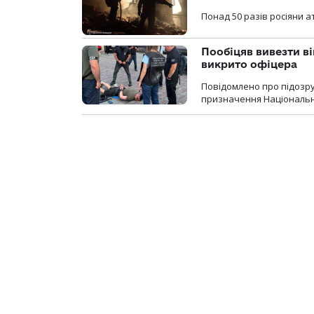
Понад 50 разів росіяни 
Пообіцяв вивезти ві
викрито офіцера
Повідомлено про підозр
призначення Національної 