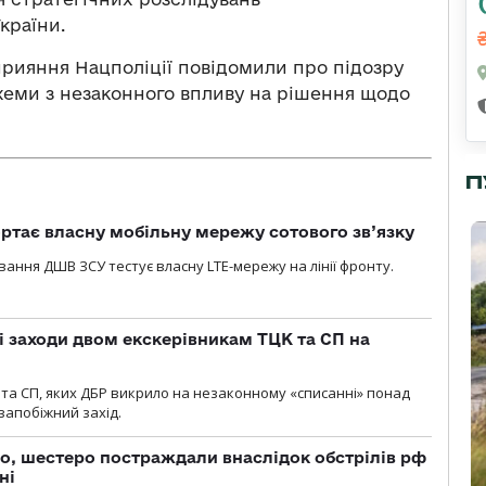
країни.
прияння Нацполіції повідомили про підозру
еми з незаконного впливу на рішення щодо
П
ртає власну мобільну мережу сотового зв’язку
вання ДШВ ЗСУ тестує власну LTE-мережу на лінії фронту.
і заходи двом екскерівникам ТЦК та СП на
та СП, яких ДБР викрило на незаконному «списанні» понад
 запобіжний захід.
о, шестеро постраждали внаслідок обстрілів рф
ні