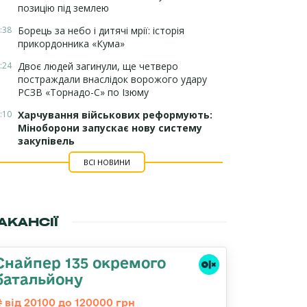
позицію під землею
:38
Борець за небо і дитячі мрії: історія
прикордонника «Кума»
:24
Двоє людей загинули, ще четверо
постраждали внаслідок ворожого удару
РСЗВ «Торнадо-С» по Ізюму
:10
Харчування військових реформують:
Міноборони запускає нову систему
закупівель
ВСІ НОВИНИ
АКАНСІЇ
Снайпер 135 окремого
батальйону
від 20100 до 120000 грн