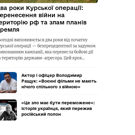
ва роки Курської операції:
еренесення війни на
ериторію рф та злам планів
ремля
ьогодні виповнюється два роки від початку
урської операції — безпрецедентної за задумом
виконанням кампанії, яка перенесла бойові дії
а територію держави-агресора. Цей крок…
Актор і офіцер Володимир
Ращук: «Воєнні фільми не мають
нічого спільного з війною»
«Це зло має бути переможене»:
історія українця, який пережив
російський полон