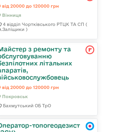
від 20000 до 120000 грн
Вінниця
4 відділ Чортківського РТЦК ТА СП (
м.Заліщики )
Майстер з ремонту та
обслуговуванню
безпілотних літальних
апаратів,
військовослужбовець
від 20000 до 120000 грн
Покровськ
Бахмутський ОБ ТрО
Оператор-топогеодезист