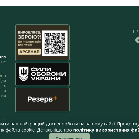
pr
ons
не
orm
Для
м є
 та
 на
 на
чити вам найкращий досвід роботи на нашому сайті. Продовжу
я файлів cookie. Детальніше про
політику використання фай
Погоджуюсь