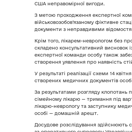
США неправомірної вигоди.
З метою проходження експертної ко
військовозобов’язаному фіктивне стац
документи з неправдивими відомостям
Крім того, лікарем-неврологом без п
складено консультативний висновок 
експертної команди особу також заб
створення уявлення про наявність ст
У результаті реалізації схеми 14 квітн
створених медичних документів особі 
За результатами розгляду клопотань 
сімейному лікарю — тримання під вар
лікарю-неврологу та заступнику меди
особі — домашній арешт.
Досудове розслідування здійснюють сл
за оперативного супроводу Управлінн