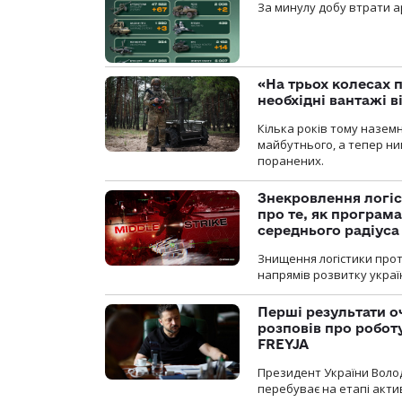
За минулу добу втрати ар
«На трьох колесах 
необхідні вантажі 
Кілька років тому назем
майбутнього, а тепер ни
поранених.
Знекровлення логіс
про те, як програм
середнього радіуса
Знищення логістики прот
напрямів розвитку украї
Перші результати о
розповів про робот
FREYJA
Президент України Воло
перебуває на етапі актив