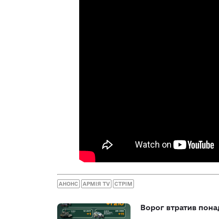
АНОНС
АРМІЯ TV
СТРІМ
Ворог втратив пона