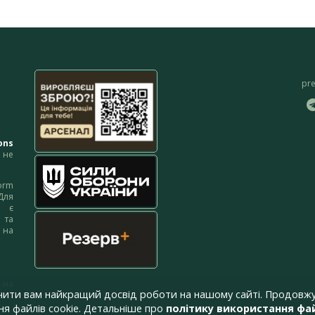
pr
ons
не
orm
Для
м є
 та
 на
 на
чити вам найкращий досвід роботи на нашому сайті. Продовжу
я файлів cookie. Детальніше про
політику використання фай