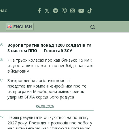
НАС
ENGLISH
35
Ворог втратив понад 1200 солдатів та
3 систем ППО — Генштаб ЗСУ
58
«На трьох колесах проїхав близько 15 км»:
як доставляють життєво необхідні вантажі
військовим
37
Знекровлення логістики ворога:
представник компанії-виробника про те,
як програма Міноборони змінює ринок
ударних БПЛА середнього радіуса
06.08.2026
:51
Перші результати очікуються на початку
2027 року: Президент розповів про роботу
над вітчизняною балістикою та системою