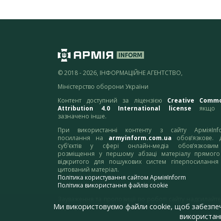
© 2018 - 2026, ІНФОРМАЦІЙНЕ АГЕНТСТВО,
Міністерство оборони України
Контент доступний за ліцензією
Creative Comm
Attribution 4.0 International license
якщо 
зазначено інше.
При використанні контенту з сайту АрміяInf
посилання на
armyinform.com.ua
обов’язкове. 
суб’єктів у сфері онлайн-медіа обов’язкови
розміщення у першому абзаці матеріалу прямого
відкритого для пошукових систем гіперпосилання
цитований матеріал.
Політика користування сайтом АрміяInform
Політика використання файлів cookie
Зауваження та пропозиції по роботі сайту надсилайте
Ми використовуємо файли cookie, щоб забезпе
адресу:
webmaster@armyinform.com.ua
використанн