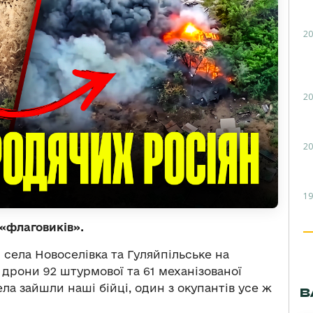
20
20
20
19
«флаговиків».
 села Новоселівка та Гуляйпільське на
 дрони 92 штурмової та 61 механізованої
ела зайшли наші бійці, один з окупантів усе ж
В