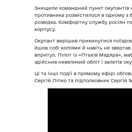
Знищили командний пункт окупантів н
противника розмістилося в одному з б
розвідка. Комфортну службу росіян п
корпусу.
Окупант вирішив прикинутися поїздом
йшов собі коліями й навіть не звертав
впритул. Пілот із «Птахів Мадяра», ма
здійснив невеликий обліт і залетів ок
Ці та інші події в прямому ефірі обг
Сергій Ліпко та підполковник Сергій 