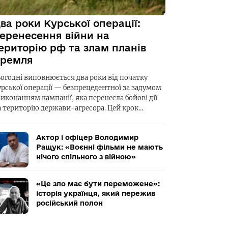
ва роки Курської операції:
еренесення війни на
ериторію рф та злам планів
ремля
ьогодні виповнюється два роки від початку
урської операції — безпрецедентної за задумом
виконанням кампанії, яка перенесла бойові дії
а територію держави-агресора. Цей крок…
Актор і офіцер Володимир
Ращук: «Воєнні фільми не мають
нічого спільного з війною»
«Це зло має бути переможене»:
історія українця, який пережив
російський полон