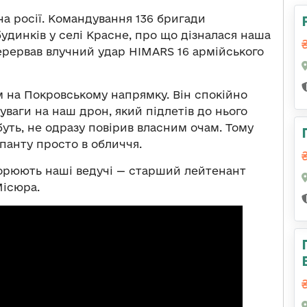
а росії. Командування 136 бригади
удинків у селі Красне, про що дізналася наша
ерервав влучний удар HIMARS 16 армійського
 на Покровському напрямку. Він спокійно
 уваги на наш дрон, який підлетів до нього
буть, не одразу повірив власним очам. Тому
упанту просто в обличчя.
оворюють наші ведучі — старший лейтенант
Місюра.