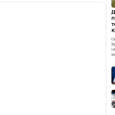
Д
п
т
К
С
К
і 
н