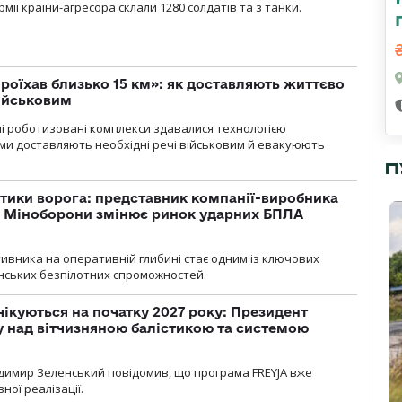
мії країни-агресора склали 1280 солдатів та з танки.
проїхав близько 15 км»: як доставляють життєво
військовим
ні роботизовані комплекси здавалися технологією
ми доставляють необхідні речі військовим й евакуюють
П
тики ворога: представник компанії-виробника
а Міноборони змінює ринок ударних БПЛА
ивника на оперативній глибині стає одним із ключових
нських безпілотних спроможностей.
чікуються на початку 2027 року: Президент
у над вітчизняною балістикою та системою
димир Зеленський повідомив, що програма FREYJA вже
ної реалізації.