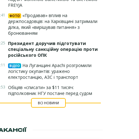
FREYJA
:41
«Продавав» вплив на
ФОТО
держпосадовців: на Харківщині затримали
ділка, який «вирішував питання» з
бронюванням
:25
Президент доручив підготувати
спеціальну санкційну операцію проти
російського ОПК
:11
На Луганщині Apachi розгромили
ВІДЕО
логістику окупантів: уражено
електростанцію, АЗС і транспорт
:53
Обіцяв «списати» за $11 тисяч:
підполковник НГУ постане перед судом
ВСІ НОВИНИ
АКАНСІЇ