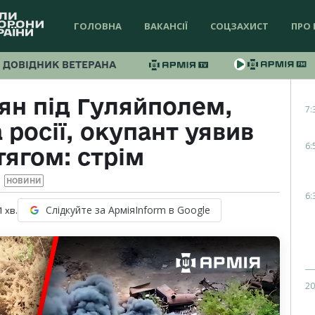
ГОЛОВНА
ВАКАНСІЇ
СОЦЗАХИСТ
ПРО 
ДОВІДНИК ВЕТЕРАНА
ян під Гуляйполем,
7:
росії, окупант уявив
6:
тягом: стрім
НОВИНИ
6:
Слідкуйте за АрміяInform в Google
1
хв.
20