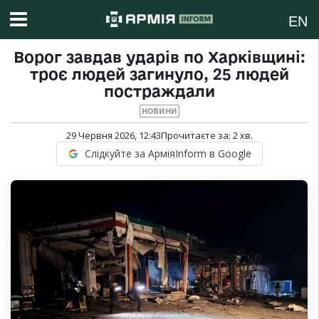
EN
Ворог завдав ударів по Харківщині:
троє людей загинуло, 25 людей
постраждали
НОВИНИ
29 Червня 2026, 12:43
Прочитаєте за:
2
хв.
Слідкуйте за АрміяInform в Google