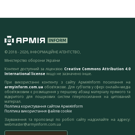
© 2018 - 2026, ІНФОРМАЦІЙНЕ АГЕНТСТВО,
Міністерство оборони України
Контент доступний за ліцензією
Creative Commons Attribution 4.0
International license
якщо не зазначено інше.
При використанні контенту з сайту АрміяInform посилання на
armyinform.com.ua
обов’язкове. Для суб’єктів у сфері онлайн-медіа
обов’язковим є розміщення у першому абзаці матеріалу прямого та
відкритого для пошукових систем гіперпосилання на цитований
матеріал.
Політика користування сайтом АрміяInform
Політика використання файлів cookie
Зауваження та пропозиції по роботі сайту надсилайте на адресу:
webmaster@armyinform.com.ua