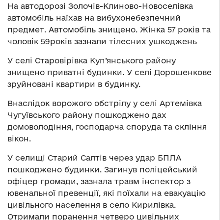
На автодорозі Золочів-Клиново-Новоселівка
автомобіль наїхав на вибухонебезпечний
предмет. Автомобіль знищено. Жінка 57 років та
чоловік 59років зазнали тілесних ушкоджень
У селі Старовірівка Куп’янського району
знищено приватні будинки. У селі Дорошенкове
зруйновані квартири в будинку.
Внаслідок ворожого обстрілу у селі Артемівка
Чугуївського району пошкоджено дах
домоволодіння, господарча споруда та скління
вікон.
У селищі Старий Салтів через удар БПЛА
пошкоджено будинки. Загинув поліцейський
офіцер громади, зазнала травм інспектор з
ювенальної превенції, які поїхали на евакуацію
цивільного населення в село Кирилівка.
Отримали поранення четверо цивільних