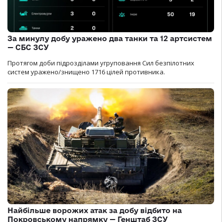
За минулу добу уражено два танки та 12 артсистем
— СБС ЗСУ
Протягом доби підрозділами угруповання Сил безпілотних
систем уражено/знищено 1716 цілей противника.
Найбільше ворожих атак за добу відбито на
Покровському напрямку — Генштаб ЗСУ