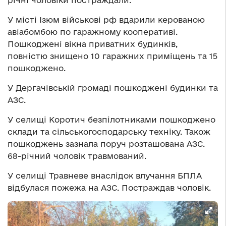
річні чоловіки постраждали.
У місті Ізюм військові рф вдарили керованою
авіабомбою по гаражному кооперативі.
Пошкоджені вікна приватних будинків,
повністю знищено 10 гаражних приміщень та 15
пошкоджено.
У Дергачівській громаді пошкоджені будинки та
АЗС.
У селищі Коротич безпілотниками пошкоджено
склади та сільськогосподарську техніку. Також
пошкоджень зазнала поруч розташована АЗС.
68-річний чоловік травмований.
У селищі Травневе внаслідок влучання БПЛА
відбулася пожежа на АЗС. Постраждав чоловік.