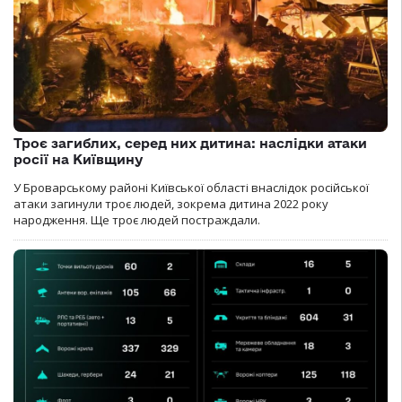
Троє загиблих, серед них дитина: наслідки атаки
росії на Київщину
У Броварському районі Київської області внаслідок російської
атаки загинули троє людей, зокрема дитина 2022 року
народження. Ще троє людей постраждали.