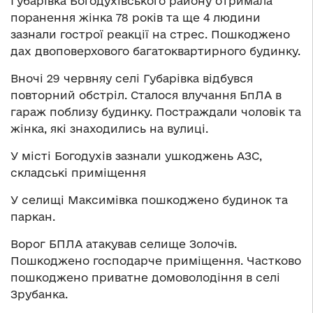
Губарівка Богодухівського району отримала
поранення жінка 78 років та ще 4 людини
зазнали гострої реакції на стрес. Пошкоджено
дах двоповерхового багатоквартирного будинку.
Вночі 29 червняу селі Губарівка відбувся
повторний обстріл. Сталося влучання БпЛА в
гараж поблизу будинку. Постраждали чоловік та
жінка, які знаходились на вулиці.
У місті Богодухів зазнали ушкоджень АЗС,
складські приміщення
У селищі Максимівка пошкоджено будинок та
паркан.
Ворог БПЛА атакував селище Золочів.
Пошкоджено господарче приміщення. Частково
пошкоджено приватне домоволодіння в селі
Зрубанка.