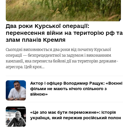
Два роки Курської операції:
перенесення війни на територію рф та
злам планів Кремля
Сьогодні виповнюється два роки від початку Курської
операції — безпрецедентної за задумом і виконанням
кампанії, яка перенесла бойові дії на територію держави-
агресора. Цей крок…
Актор і офіцер Володимир Ращук: «Воєнні
фільми не мають нічого спільного з
війною»
«Це зло має бути переможене»: історія
українця, який пережив російський полон