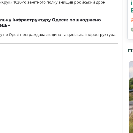
«Крук» 1020-го зенітного полку знищив російський дрон
вільну інфраструктуру Одеси: пошкоджено
ець»
у по Одесі постраждала людина та цивільна інфраструктура.
П