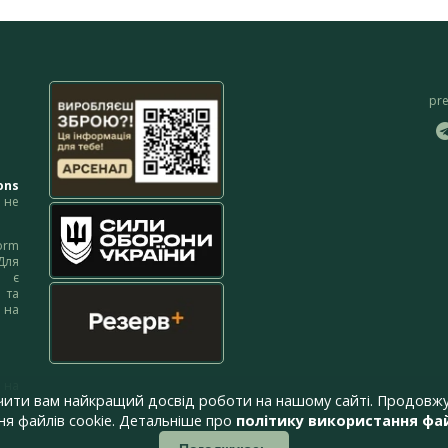
pr
ons
не
orm
Для
м є
 та
 на
 на
чити вам найкращий досвід роботи на нашому сайті. Продовжу
я файлів cookie. Детальніше про
політику використання фай