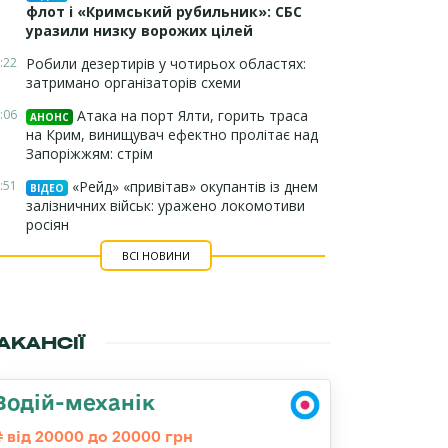
флот і «Кримський рубильник»: СБС
уразили низку ворожих цілей
:22
Робили дезертирів у чотирьох областях:
затримано організаторів схеми
:06
Атака на порт Ялти, горить траса
АНОНС
на Крим, винищувач ефектно пролітає над
Запоріжжям: стрім
:51
«Рейд» «привітав» окупантів із днем
ВІДЕО
залізничних військ: уражено локомотиви
росіян
ВСІ НОВИНИ
АКАНСІЇ
Водій-механік
від 20000 до 20000 грн