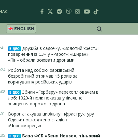
НАС
ENGLISH
:41
Дружба з садочку, «Золотий хрест» і
ВІДЕО
повернення із СЗЧ у «Рарог»: «Ширан» і
«Пін» обрали воювати дронами
:24
Робота над собою: харківський
безробітний отримав 15 років за
коригування російських ударів
:08
Збили «Герберу» перехоплювачем в
ВІДЕО
лоб: 1020-й полк показав унікальне
знищення ворожого дрона
:51
Ворог атакував цивільну інфраструктуру
Одеси: пошкоджено стадіон
«Чорноморець»
:35
База ФСБ «Беня House», тіньовий
ВІДЕО