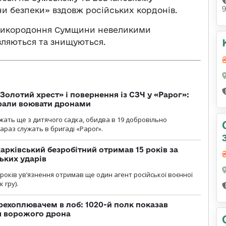
ни безпеки» вздовж російських кордонів.
прикородоння Сумщини невеликими
вляються та знищуються.
Золотий хрест» і повернення із СЗЧ у «Рарог»:
брали воювати дронами
ужать ще з дитячого садка, обидва в 19 добровільно
зараз служать в бригаді «Рарог».
арківський безробітний отримав 15 років за
ьких ударів
років увʼязнення отримав ще один агент російської воєнної
 гру).
рехоплювачем в лоб: 1020-й полк показав
я ворожого дрона