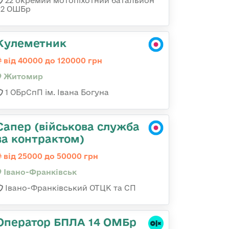
22 окремий мотопіхотний батальйон
92 ОШБр
Кулеметник
від 40000 до 120000 грн
Житомир
1 ОБрСпП ім. Івана Богуна
Сапер (військова служба
за контрактом)
від 25000 до 50000 грн
Івано-Франківськ
Івано-Франківський ОТЦК та СП
Оператор БПЛА 14 ОМБр