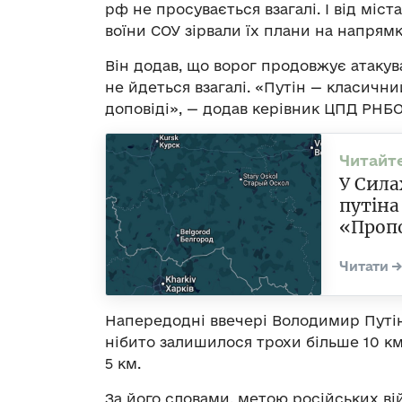
рф не просувається взагалі. І від міс
воїни СОУ зірвали їх плани на напрям
Він додав, що ворог продовжує атакува
не йдеться взагалі. «Путін — класичн
доповіді», — додав керівник ЦПД РНБО
У Сила
путіна
«Проп
Напередодні ввечері Володимир Путін
нібито залишилося трохи більше 10 км 
5 км.
За його словами, метою російських ві