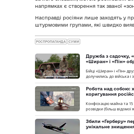
напрямках є створення так званої «зо
Насправді росіяни лише заходять у 
штурмовими групами, які швидко вия
РОСПРОПАГАНДА
СУМИ
Дружба з садочку, «
«Ширан» і «Пін» о
Бійці «Ширан» і «Пін» др
долучились до війська і 
Робота над собою: х
коригування російс
Конфіскацію майна та 15 
розвідки (більш відомої як
Збили «Герберу» пе
унікальне знищенн