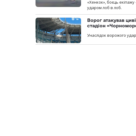
«Хенкок», боєць екіпажу 
ударом лоб в лоб.
Ворог атакував ци
стадіон «Чорномор
Унаслідок ворожого удар