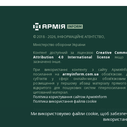
© 2018 - 2026, ІНФОРМАЦІЙНЕ АГЕНТСТВО,
Міністерство оборони України
Контент доступний за ліцензією
Creative Comm
Attribution 4.0 International license
якщо 
зазначено інше.
При використанні контенту з сайту АрміяInf
посилання на
armyinform.com.ua
обов’язкове. 
суб’єктів у сфері онлайн-медіа обов’язкови
розміщення у першому абзаці матеріалу прямого
відкритого для пошукових систем гіперпосилання
цитований матеріал.
Політика користування сайтом АрміяInform
Політика використання файлів cookie
Зауваження та пропозиції по роботі сайту надсилайте
Ми використовуємо файли cookie, щоб забезпе
адресу:
webmaster@armyinform.com.ua
використанн