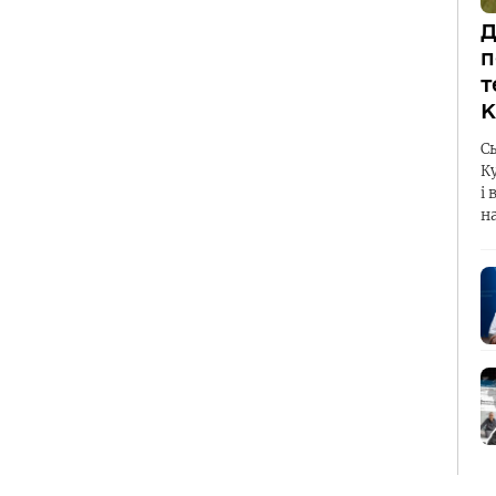
Д
п
т
К
С
К
і 
н