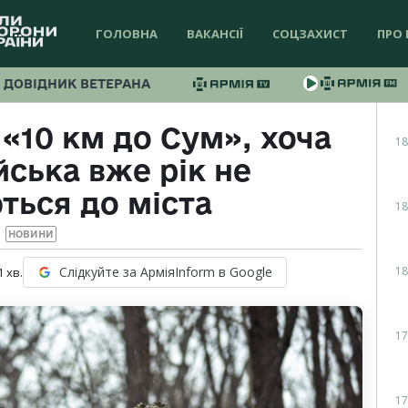
ГОЛОВНА
ВАКАНСІЇ
СОЦЗАХИСТ
ПРО 
ДОВІДНИК ВЕТЕРАНА
 «10 км до Сум», хоча
18
йська вже рік не
ться до міста
18
НОВИНИ
18
Слідкуйте за АрміяInform в Google
1
хв.
17
17