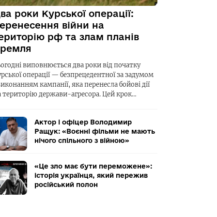
ва роки Курської операції:
еренесення війни на
ериторію рф та злам планів
ремля
ьогодні виповнюється два роки від початку
урської операції — безпрецедентної за задумом
виконанням кампанії, яка перенесла бойові дії
а територію держави-агресора. Цей крок…
Актор і офіцер Володимир
Ращук: «Воєнні фільми не мають
нічого спільного з війною»
«Це зло має бути переможене»:
історія українця, який пережив
російський полон