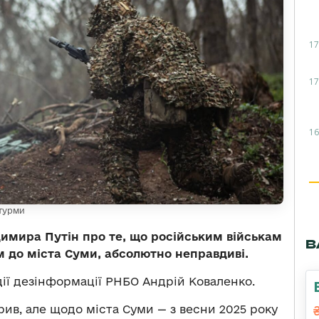
17
17
16
штурми
имира Путін про те, що російським військам
В
м до міста Суми, абсолютно неправдиві.
ії дезінформації РНБО Андрій Коваленко.
орив, але щодо міста Суми — з весни 2025 року