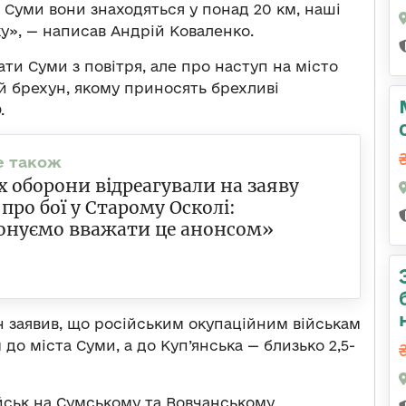
та Суми вони знаходяться у понад 20 км, наші
ку», — написав Андрій Коваленко.
ти Суми з повітря, але про наступ на місто
ий брехун, якому приносять брехливі
.
х оборони відреагували на заяву
 про бої у Старому Осколі:
онуємо вважати це анонсом»
 заявив, що російським окупаційним військам
до міста Суми, а до Куп’янська — близько 2,5-
йськ на Сумському та Вовчанському