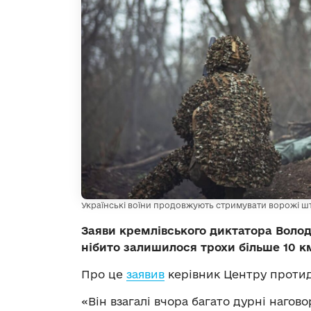
Українські воїни продовжують стримувати ворожі 
Заяви кремлівського диктатора Волод
нібито залишилося трохи більше 10 к
Про це
заявив
керівник Центру протид
«Він взагалі вчора багато дурні нагов