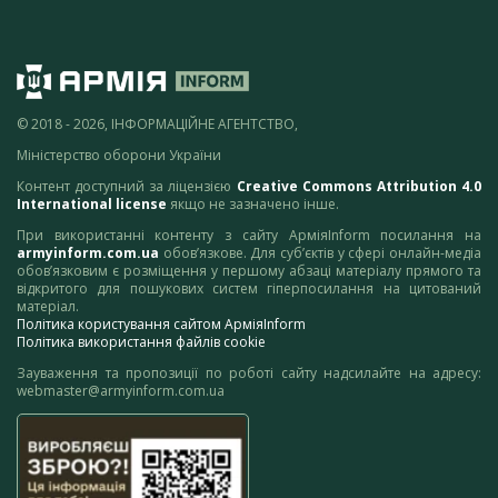
© 2018 - 2026, ІНФОРМАЦІЙНЕ АГЕНТСТВО,
Міністерство оборони України
Контент доступний за ліцензією
Creative Commons Attribution 4.0
International license
якщо не зазначено інше.
При використанні контенту з сайту АрміяInform посилання на
armyinform.com.ua
обов’язкове. Для суб’єктів у сфері онлайн-медіа
обов’язковим є розміщення у першому абзаці матеріалу прямого та
відкритого для пошукових систем гіперпосилання на цитований
матеріал.
Політика користування сайтом АрміяInform
Політика використання файлів cookie
Зауваження та пропозиції по роботі сайту надсилайте на адресу:
webmaster@armyinform.com.ua