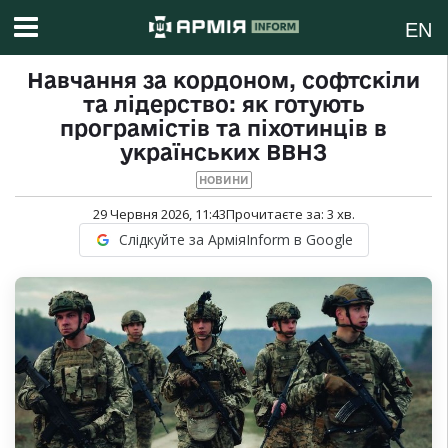
EN
Навчання за кордоном, софтскіли
та лідерство: як готують
програмістів та піхотинців в
українських ВВНЗ
НОВИНИ
29 Червня 2026, 11:43
Прочитаєте за:
3
хв.
Слідкуйте за АрміяInform в Google