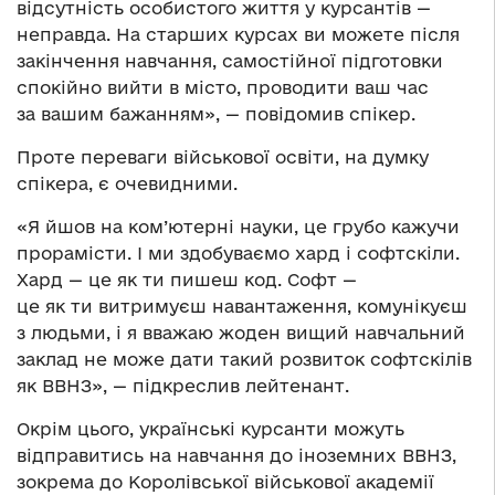
відсутність особистого життя у курсантів —
неправда. На старших курсах ви можете після
закінчення навчання, самостійної підготовки
спокійно вийти в місто, проводити ваш час
за вашим бажанням», — повідомив спікер.
Проте переваги військової освіти, на думку
спікера, є очевидними.
«Я йшов на ком’ютерні науки, це грубо кажучи
прорамісти. І ми здобуваємо хард і софтскіли.
Хард — це як ти пишеш код. Софт —
це як ти витримуєш навантаження, комунікуєш
з людьми, і я вважаю жоден вищий навчальний
заклад не може дати такий розвиток софтскілів
як ВВНЗ», — підкреслив лейтенант.
Окрім цього, українські курсанти можуть
відправитись на навчання до іноземних ВВНЗ,
зокрема до Королівської військової академії