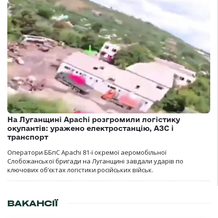
На Луганщині Apachi розгромили логістику
окупантів: уражено електростанцію, АЗС і
транспорт
Оператори ББпС Apachi 81-ї окремої аеромобільної
Слобожанської бригади на Луганщині завдали ударів по
ключових об’єктах логістики російських військ.
ВАКАНСІЇ