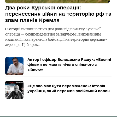
Два роки Курської операції:
перенесення війни на територію рф та
злам планів Кремля
Сьогодні виповнюється два роки від початку Курської
операції — безпрецедентної за задумом і виконанням
кампанії, яка перенесла бойові дії на територію держави-
агресора. Цей крок…
Актор і офіцер Володимир Ращук: «Воєнні
фільми не мають нічого спільного з
війною»
«Це зло має бути переможене»: історія
українця, який пережив російський полон