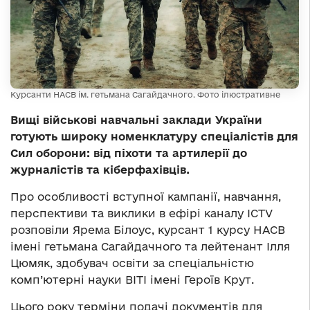
Курсанти НАСВ ім. гетьмана Сагайдачного. Фото ілюстративне
Вищі військові навчальні заклади України
готують широку номенклатуру спеціалістів для
Сил оборони: від піхоти та артилерії до
журналістів та кіберфахівців.
Про особливості вступної кампанії, навчання,
перспективи та виклики в ефірі каналу ICTV
розповіли Ярема Білоус, курсант 1 курсу НАСВ
імені гетьмана Сагайдачного та лейтенант Ілля
Цюмяк, здобувач освіти за спеціальністю
комп’ютерні науки ВІТІ імені Героїв Крут.
Цього року терміни подачі документів для