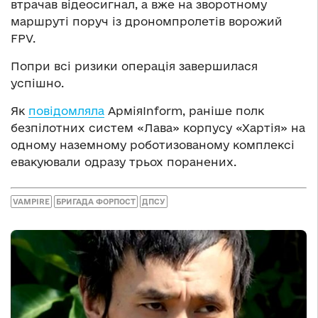
втрачав відеосигнал, а вже на зворотному
маршруті поруч із дрономпролетів ворожий
FPV.
Попри всі ризики операція завершилася
успішно.
Як
повідомляла
АрміяInform, раніше полк
безпілотних систем «Лава» корпусу «Хартія» на
одному наземному роботизованому комплексі
евакуювали одразу трьох поранених.
VAMPIRE
БРИГАДА ФОРПОСТ
ДПСУ