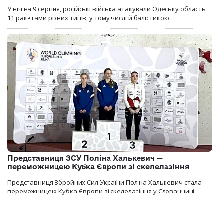
У ніч на 9 серпня, російські війська атакували Одеську область
11 ракетами різних типів, у тому числі й балістикою.
Представниця ЗСУ Поліна Халькевич —
переможницею Кубка Європи зі скелелазіння
Представниця Збройних Сил України Поліна Халькевич стала
переможницею Кубка Європи зі скелелазіння у Словаччині.