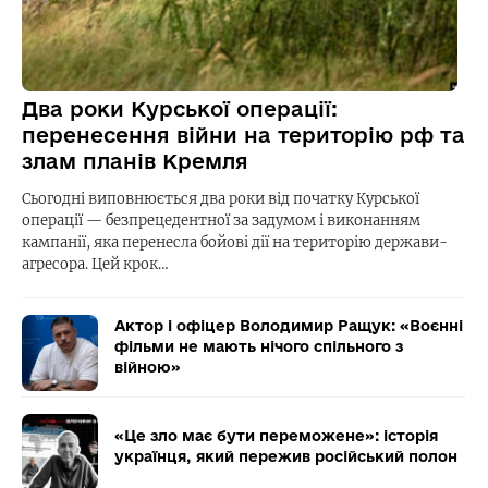
Два роки Курської операції:
перенесення війни на територію рф та
злам планів Кремля
Сьогодні виповнюється два роки від початку Курської
операції — безпрецедентної за задумом і виконанням
кампанії, яка перенесла бойові дії на територію держави-
агресора. Цей крок…
Актор і офіцер Володимир Ращук: «Воєнні
фільми не мають нічого спільного з
війною»
«Це зло має бути переможене»: історія
українця, який пережив російський полон