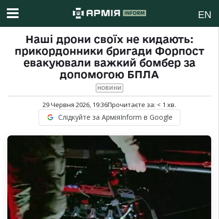
EN
Наші дрони своїх не кидають:
прикордонники бригади Форпост
евакуювали важкий бомбер за
допомогою БПЛА
НОВИНИ
29 Червня 2026, 19:36
Прочитаєте за:
< 1
хв.
Слідкуйте за АрміяInform в Google