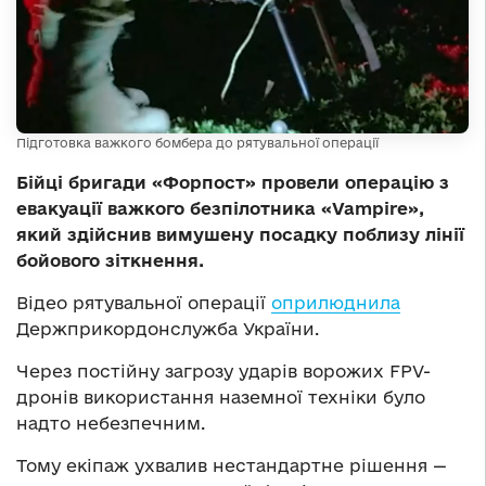
Підготовка важкого бомбера до рятувальної операції
Бійці бригади «Форпост» провели операцію з
евакуації важкого безпілотника «Vampire»,
який здійснив вимушену посадку поблизу лінії
бойового зіткнення.
Відео рятувальної операції
оприлюднила
Держприкордонслужба України.
Через постійну загрозу ударів ворожих FPV-
дронів використання наземної техніки було
надто небезпечним.
Тому екіпаж ухвалив нестандартне рішення —