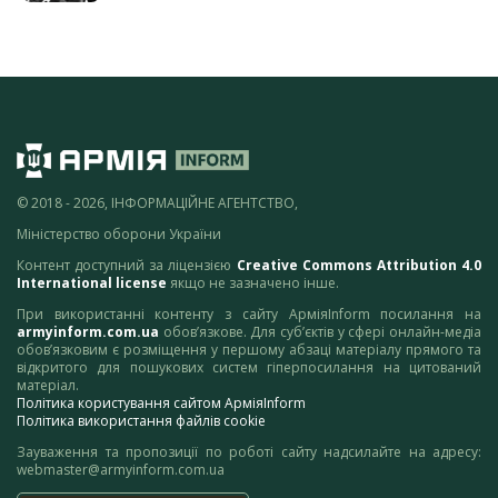
© 2018 - 2026, ІНФОРМАЦІЙНЕ АГЕНТСТВО,
Міністерство оборони України
Контент доступний за ліцензією
Creative Commons Attribution 4.0
International license
якщо не зазначено інше.
При використанні контенту з сайту АрміяInform посилання на
armyinform.com.ua
обов’язкове. Для суб’єктів у сфері онлайн-медіа
обов’язковим є розміщення у першому абзаці матеріалу прямого та
відкритого для пошукових систем гіперпосилання на цитований
матеріал.
Політика користування сайтом АрміяInform
Політика використання файлів cookie
Зауваження та пропозиції по роботі сайту надсилайте на адресу:
webmaster@armyinform.com.ua