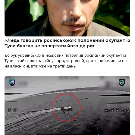
«Ледь говорить російською»: полонений окупант із
Туви благає не повертати його до рф
До рук українських військових потрапив російський окупант із
Туви, який пішов на війну заради грошей, проте побачивши все
на власні очі, втік уже на третій день