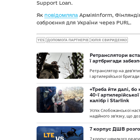
Support Loan.
Як
повідомляла
АрміяInform, Фінлянді
озброєння для України через PURL.
YES
ДОПОМОГА ПАРТНЕРІВ
ЮЛІЯ СВИРИДЕНКО
Ретранслятори вста
ї артбригади забез
Ретранслятор на дев’ятип
ї артилерійської бригад
«Треба йти далі, бо
40-ї артилерійсько
калібр і Starlink
Успіх Слобожанської нас
надійного зв’язку, що д
7 корпус ДШВ розго
7 корпус швидкого реагу