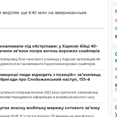
я виділяє ще €40 млн на американське
новлювали під обстрілами: у Харкові бійці 40-
печили зв’язок попри вогонь ворожих снайперів
оверхівці біля танкового училища у Харкові зв’язківцям 40-
и довелося встановлювати під вогнем ворожих снайперів.
 нехороші люди відходять з позицій»: зв’язківець
ї бригади про Слобожанський наступ, 155-й
тупальної операції восени 2022 року критично залежав від
озволяв передавати інформацію в режимі реального часу.
ртає власну мобільну мережу сотового зв’язку
вання ДШВ ЗСУ тестує власну LTE-мережу на лінії фронту.