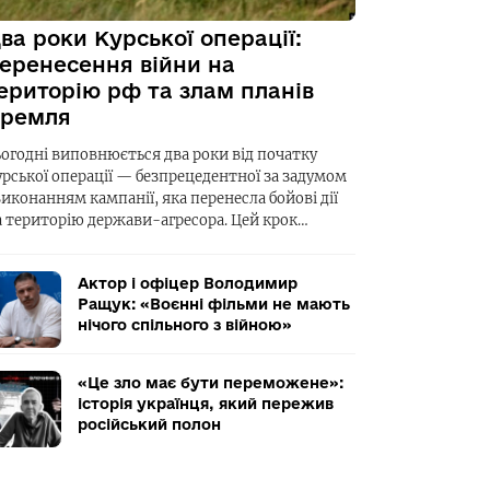
ва роки Курської операції:
еренесення війни на
ериторію рф та злам планів
ремля
ьогодні виповнюється два роки від початку
урської операції — безпрецедентної за задумом
виконанням кампанії, яка перенесла бойові дії
а територію держави-агресора. Цей крок…
Актор і офіцер Володимир
Ращук: «Воєнні фільми не мають
нічого спільного з війною»
«Це зло має бути переможене»:
історія українця, який пережив
російський полон