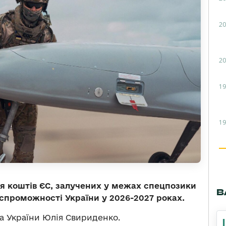
20
20
19
19
я коштів ЄС, залучених у межах спецпозики
В
спроможності України у 2026-2027 роках.
а України Юлія Свириденко.