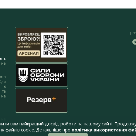
pr
ons
не
orm
Для
м є
 та
 на
 на
чити вам найкращий досвід роботи на нашому сайті. Продовжу
я файлів cookie. Детальніше про
політику використання фай