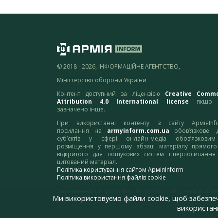
© 2018 - 2026, ІНФОРМАЦІЙНЕ АГЕНТСТВО,
Міністерство оборони України
Контент доступний за ліцензією
Creative Comm
Attribution 4.0 International license
якщо 
зазначено інше.
При використанні контенту з сайту АрміяInf
посилання на
armyinform.com.ua
обов’язкове. 
суб’єктів у сфері онлайн-медіа обов’язкови
розміщення у першому абзаці матеріалу прямого
відкритого для пошукових систем гіперпосилання
цитований матеріал.
Політика користування сайтом АрміяInform
Політика використання файлів cookie
Зауваження та пропозиції по роботі сайту надсилайте
Ми використовуємо файли cookie, щоб забезпе
адресу:
webmaster@armyinform.com.ua
використанн