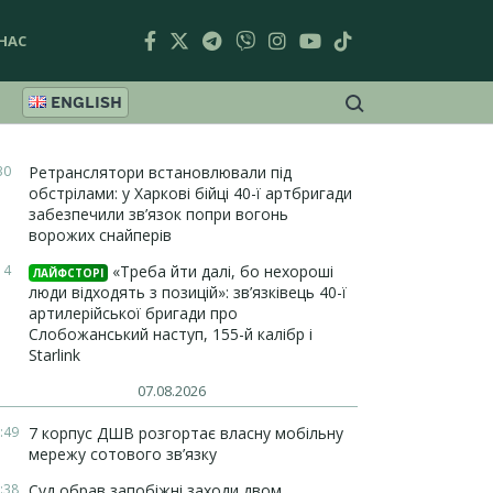
НАС
ENGLISH
30
Ретранслятори встановлювали під
обстрілами: у Харкові бійці 40-ї артбригади
забезпечили зв’язок попри вогонь
ворожих снайперів
14
«Треба йти далі, бо нехороші
ЛАЙФСТОРІ
люди відходять з позицій»: зв’язківець 40-ї
артилерійської бригади про
Слобожанський наступ, 155-й калібр і
Starlink
07.08.2026
:49
7 корпус ДШВ розгортає власну мобільну
мережу сотового зв’язку
:38
Суд обрав запобіжні заходи двом