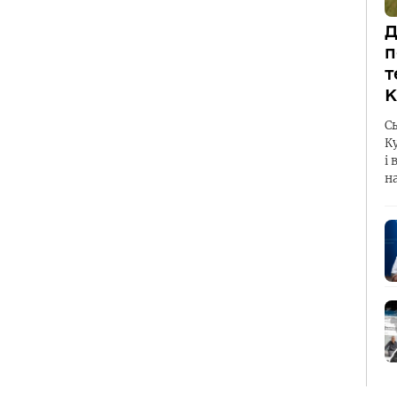
Д
п
т
К
С
К
і 
н