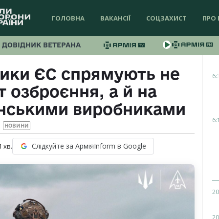
ГОЛОВНА
ВАКАНСІЇ
СОЦЗАХИСТ
ПРО 
ДОВІДНИК ВЕТЕРАНА
зики ЄС спрямують не
6:
 озброєння, а й на
їнськими виробниками
6:
НОВИНИ
Слідкуйте за АрміяInform в Google
1
хв.
20
20