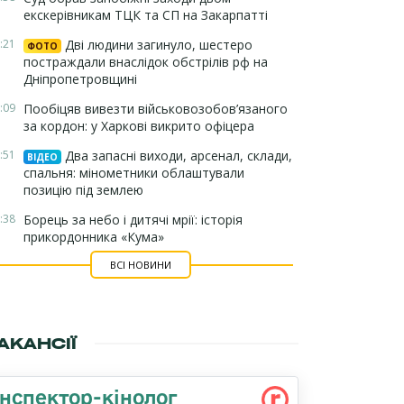
екскерівникам ТЦК та СП на Закарпатті
:21
Дві людини загинуло, шестеро
ФОТО
постраждали внаслідок обстрілів рф на
Дніпропетровщині
:09
Пообіцяв вивезти військовозобов’язаного
за кордон: у Харкові викрито офіцера
:51
Два запасні виходи, арсенал, склади,
ВІДЕО
спальня: мінометники облаштували
позицію під землею
:38
Борець за небо і дитячі мрії: історія
прикордонника «Кума»
ВСІ НОВИНИ
АКАНСІЇ
Інспектор-кінолог