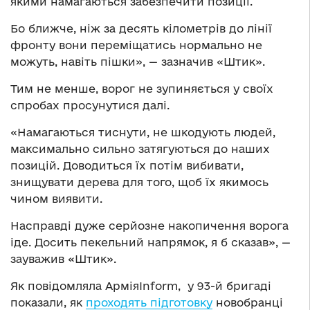
якими намагаються забезпечити позиції.
Бо ближче, ніж за десять кілометрів до лінії
фронту вони переміщатись нормально не
можуть, навіть пішки», — зазначив «Штик».
Тим не менше, ворог не зупиняється у своїх
спробах просунутися далі.
«Намагаються тиснути, не шкодують людей,
максимально сильно затягуються до наших
позицій. Доводиться їх потім вибивати,
знищувати дерева для того, щоб їх якимось
чином виявити.
Насправді дуже серйозне накопичення ворога
іде. Досить пекельний напрямок, я б сказав», —
зауважив «Штик».
Як повідомляла АрміяInform, у 93-й бригаді
показали, як
проходять підготовку
новобранці