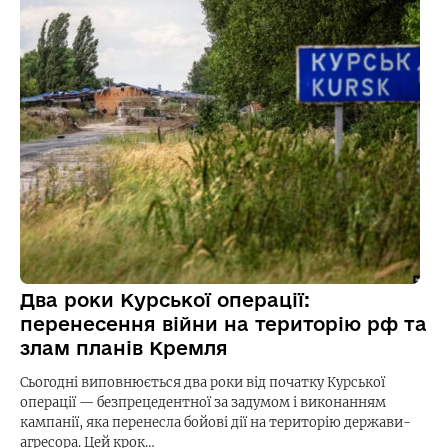
Два роки Курської операції:
перенесення війни на територію рф та
злам планів Кремля
Сьогодні виповнюється два роки від початку Курської
операції — безпрецедентної за задумом і виконанням
кампанії, яка перенесла бойові дії на територію держави-
агресора. Цей крок…