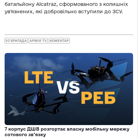
батальйону Alcatraz, сформованого з колишніх
ув’язнених, які добровільно вступили до ЗСУ.
93 БРИГАДА
АРМІЯ TV
КОМЕНТАР
7 корпус ДШВ розгортає власну мобільну мережу
сотового зв’язку