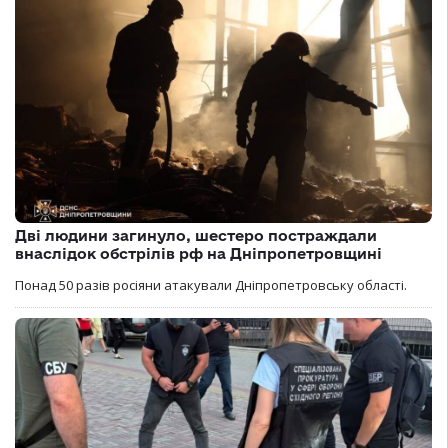
Дві людини загинуло, шестеро постраждали
внаслідок обстрілів рф на Дніпропетровщині
Понад 50 разів росіяни атакували Дніпропетровську області.