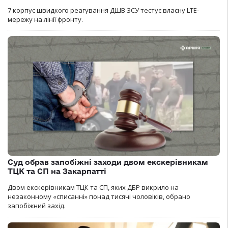
7 корпус швидкого реагування ДШВ ЗСУ тестує власну LTE-
мережу на лінії фронту.
Суд обрав запобіжні заходи двом екскерівникам
ТЦК та СП на Закарпатті
Двом екскерівникам ТЦК та СП, яких ДБР викрило на
незаконному «списанні» понад тисячі чоловіків, обрано
запобіжний захід.