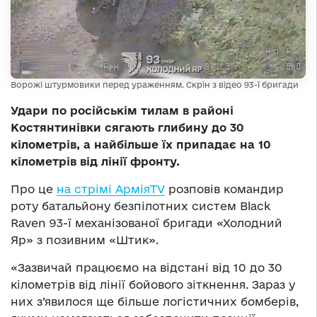
Ворожі штурмовики перед ураженням. Скрін з відео 93-ї бригади
Удари по російськім тилам в районі
Костянтинівки сягають глибину до 30
кілометрів, а найбільше їх припадає на 10
кілометрів від лінії фронту.
Про це
на стрімі АрміяTV
розповів командир
роту батальйону безпілотних систем Black
Raven 93-ї механізованої бригади «Холодний
Яр» з позивним «Штик».
«Зазвичай працюємо на відстані від 10 до 30
кілометрів від лінії бойового зіткнення. Зараз у
них з’явилося ще більше логістичних бомберів,