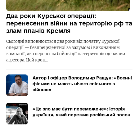
Два роки Курської операції:
перенесення війни на територію рф та
злам планів Кремля
Сьогодні виповнюється два роки від початку Курської
операції — безпрецедентної за задумом і виконанням
кампанії, яка перенесла бойові дії на територію держави-
агресора. Цей крок…
Актор і офіцер Володимир Ращук: «Воєнні
фільми не мають нічого спільного з
війною»
«Це зло має бути переможене»: історія
українця, який пережив російський полон