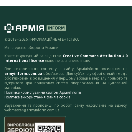
© 2018 - 2026, ІНФОРМАЦІЙНЕ АГЕНТСТВО,
Міністерство оборони України
Контент доступний за ліцензією
Creative Commons Attribution 4.0
International license
якщо не зазначено інше.
При використанні контенту з сайту АрміяInform посилання на
armyinform.com.ua
обов’язкове. Для суб’єктів у сфері онлайн-медіа
обов’язковим є розміщення у першому абзаці матеріалу прямого та
відкритого для пошукових систем гіперпосилання на цитований
матеріал.
Політика користування сайтом АрміяInform
Політика використання файлів cookie
Зауваження та пропозиції по роботі сайту надсилайте на адресу:
webmaster@armyinform.com.ua