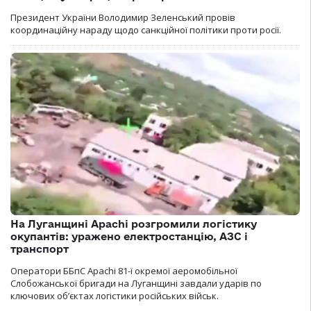
Президент України Володимир Зеленський провів
координаційну нараду щодо санкційної політики проти росії.
На Луганщині Apachi розгромили логістику
окупантів: уражено електростанцію, АЗС і
транспорт
Оператори ББпС Apachi 81-ї окремої аеромобільної
Слобожанської бригади на Луганщині завдали ударів по
ключових об’єктах логістики російських військ.