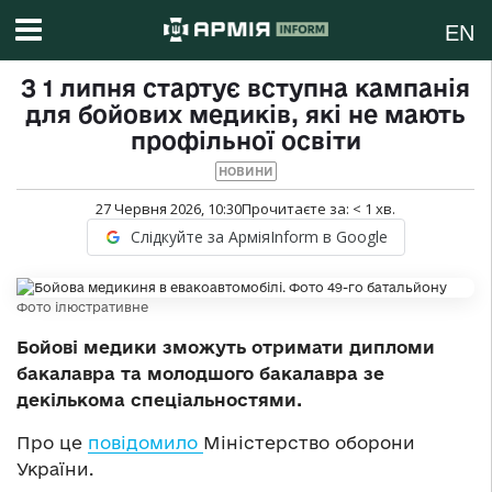
EN
З 1 липня стартує вступна кампанія
для бойових медиків, які не мають
профільної освіти
НОВИНИ
27 Червня 2026, 10:30
Прочитаєте за:
< 1
хв.
Слідкуйте за АрміяInform в Google
Фото ілюстративне
Бойові медики зможуть отримати дипломи
бакалавра та молодшого бакалавра зе
декількома спеціальностями.
Про це
повідомило
Міністерство оборони
України.