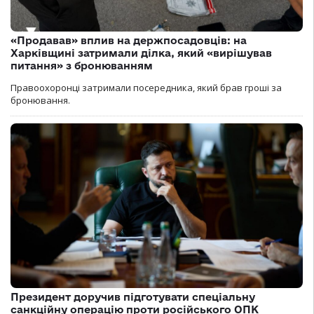
«Продавав» вплив на держпосадовців: на
Харківщині затримали ділка, який «вирішував
питання» з бронюванням
Правоохоронці затримали посередника, який брав гроші за
бронювання.
Президент доручив підготувати спеціальну
санкційну операцію проти російського ОПК