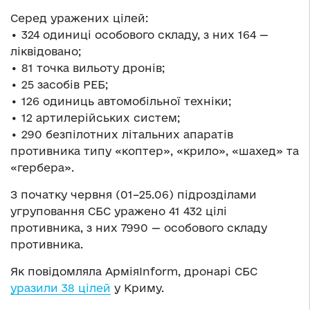
Серед уражених цілей:
• 324 одиниці особового складу, з них 164 —
ліквідовано;
• 81 точка вильоту дронів;
• 25 засобів РЕБ;
• 126 одиниць автомобільної техніки;
• 12 артилерійських систем;
• 290 безпілотних літальних апаратів
противника типу «коптер», «крило», «шахед» та
«гербера».
З початку червня (01–25.06) підрозділами
угруповання СБС уражено 41 432 цілі
противника, з них 7990 — особового складу
противника.
Як повідомляла АрміяInform, дронарі СБС
уразили 38 цілей
у Криму.