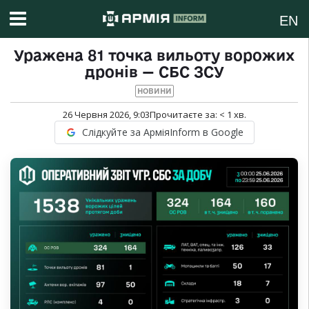
EN
Уражена 81 точка вильоту ворожих
дронів — СБС ЗСУ
НОВИНИ
26 Червня 2026, 9:03
Прочитаєте за:
< 1
хв.
Слідкуйте за АрміяInform в Google