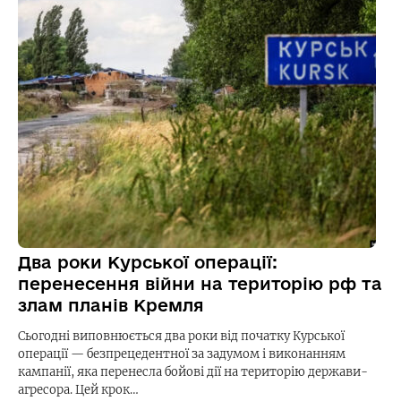
Два роки Курської операції:
перенесення війни на територію рф та
злам планів Кремля
Сьогодні виповнюється два роки від початку Курської
операції — безпрецедентної за задумом і виконанням
кампанії, яка перенесла бойові дії на територію держави-
агресора. Цей крок…