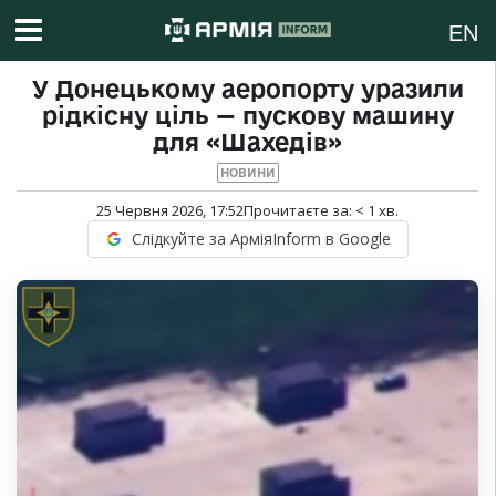
EN
У Донецькому аеропорту уразили
рідкісну ціль — пускову машину
для «Шахедів»
НОВИНИ
25 Червня 2026, 17:52
Прочитаєте за:
< 1
хв.
Слідкуйте за АрміяInform в Google