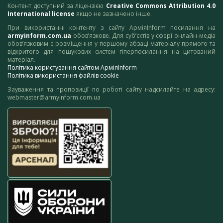
Контент доступний за ліцензією
Creative Commons Attribution 4.0
International license
якщо не зазначено інше.
При використанні контенту з сайту АрміяInform посилання на
armyinform.com.ua
обов’язкове. Для суб’єктів у сфері онлайн-медіа
обов’язковим є розміщення у першому абзаці матеріалу прямого та
відкритого для пошукових систем гіперпосилання на цитований
матеріал.
Політика користування сайтом АрміяInform
Політика використання файлів cookie
Зауваження та пропозиції по роботі сайту надсилайте на адресу:
webmaster@armyinform.com.ua