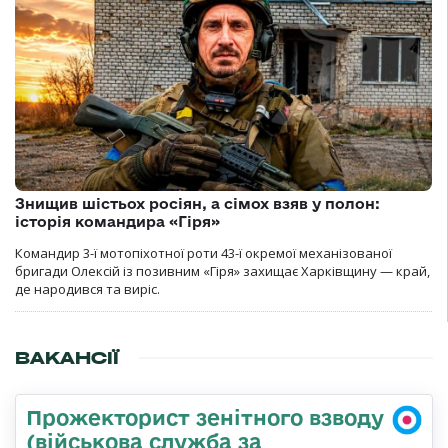
Знищив шістьох росіян, а сімох взяв у полон:
історія командира «Гіря»
Командир 3-ї мотопіхотної роти 43-ї окремої механізованої
бригади Олексій із позивним «Гіря» захищає Харківщину — край,
де народився та виріс.
ВАКАНСІЇ
Прожекторист зенітного взводу
(військова служба за