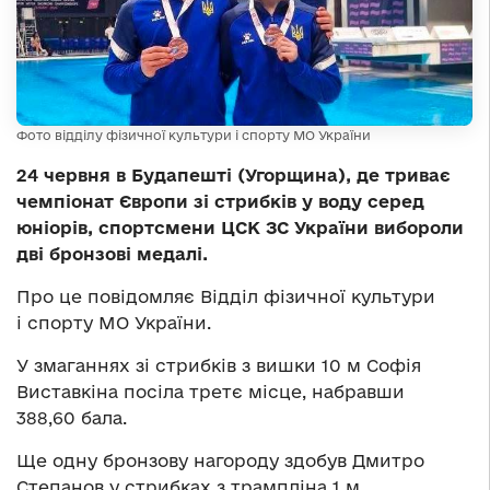
Фото відділу фізичної культури і спорту МО України
24 червня в Будапешті (Угорщина), де триває
чемпіонат Європи зі стрибків у воду серед
юніорів, спортсмени ЦСК ЗС України вибороли
дві бронзові медалі.
Про це повідомляє Відділ фізичної культури
і спорту МО України.
У змаганнях зі стрибків з вишки 10 м Софія
Виставкіна посіла третє місце, набравши
388,60 бала.
Ще одну бронзову нагороду здобув Дмитро
Степанов у стрибках з трампліна 1 м