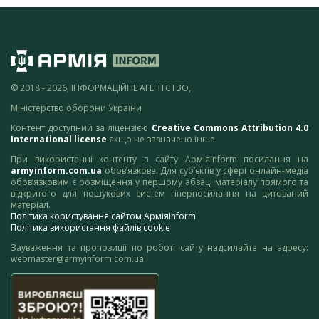
© 2018 - 2026, ІНФОРМАЦІЙНЕ АГЕНТСТВО,
Міністерство оборони України
Контент доступний за ліцензією
Creative Commons Attribution 4.0
International license
якщо не зазначено інше.
При використанні контенту з сайту АрміяInform посилання на
armyinform.com.ua
обов’язкове. Для суб’єктів у сфері онлайн-медіа
обов’язковим є розміщення у першому абзаці матеріалу прямого та
відкритого для пошукових систем гіперпосилання на цитований
матеріал.
Політика користування сайтом АрміяInform
Політика використання файлів cookie
Зауваження та пропозиції по роботі сайту надсилайте на адресу:
webmaster@armyinform.com.ua