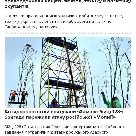
прикордонники нищать зв’язок, техніку й логістику
окупантів
FPV-дрони прикордонників уразили засоби зв’язку, РЕБ і РЕР,
техніку, укриття та логістичний хаб ворога на Північно-
Слобожанському напрямку.
Антидронові сітки врятували «Хамві»: бійці 128-ї
бригади пережили атаку російської «Молнії»
Бійці 128-ї Закарпатської бригади, повертаючись із бойового
завдання, потрапили під атаку російського ударного