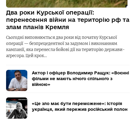
Два роки Курської операції:
перенесення війни на територію рф та
злам планів Кремля
Сьогодні виповнюється два роки від початку Курської
операції — безпрецедентної за задумом і виконанням
кампанії, яка перенесла бойові дії на територію держави-
агресора. Цей крок…
Актор і офіцер Володимир Ращук: «Воєнні
фільми не мають нічого спільного з
війною»
«Це зло має бути переможене»: історія
українця, який пережив російський полон