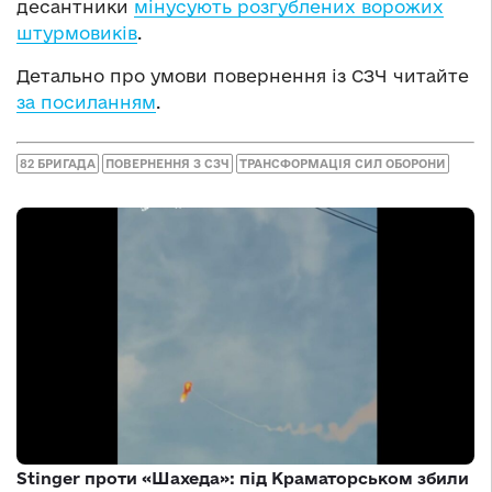
десантники
мінусують розгублених ворожих
штурмовиків
.
Детально про умови повернення із СЗЧ читайте
за посиланням
.
82 БРИГАДА
ПОВЕРНЕННЯ З СЗЧ
ТРАНСФОРМАЦІЯ СИЛ ОБОРОНИ
Stinger проти «Шахеда»: під Краматорськом збили