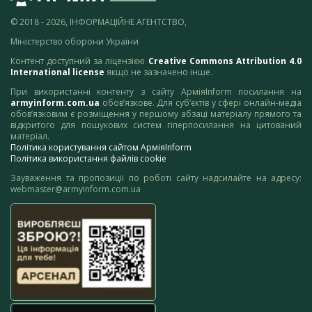
© 2018 - 2026, ІНФОРМАЦІЙНЕ АГЕНТСТВО,
Міністерство оборони України
Контент доступний за ліцензією
Creative Commons Attribution 4.0
International license
якщо не зазначено інше.
При використанні контенту з сайту АрміяInform посилання на
armyinform.com.ua
обов’язкове. Для суб’єктів у сфері онлайн-медіа
обов’язковим є розміщення у першому абзаці матеріалу прямого та
відкритого для пошукових систем гіперпосилання на цитований
матеріал.
Політика користування сайтом АрміяInform
Політика використання файлів cookie
Зауваження та пропозиції по роботі сайту надсилайте на адресу:
webmaster@armyinform.com.ua