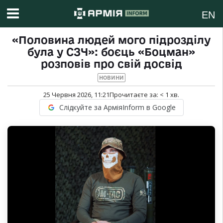
EN
«Половина людей мого підрозділу
була у СЗЧ»: боєць «Боцман»
розповів про свій досвід
НОВИНИ
25 Червня 2026, 11:21
Прочитаєте за:
< 1
хв.
Слідкуйте за АрміяInform в Google