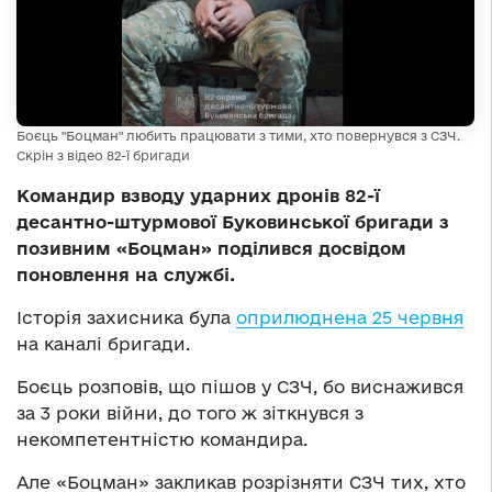
Боєць "Боцман" любить працювати з тими, хто повернувся з СЗЧ.
Скрін з відео 82-ї бригади
Командир взводу ударних дронів 82-ї
десантно-штурмової Буковинської бригади з
позивним «Боцман» поділився досвідом
поновлення на службі.
Історія захисника була
оприлюднена 25 червня
на каналі бригади.
Боєць розповів, що пішов у СЗЧ, бо виснажився
за 3 роки війни, до того ж зіткнувся з
некомпетентністю командира.
Але «Боцман» закликав розрізняти СЗЧ тих, хто