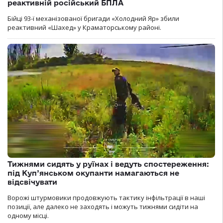
реактивній російський БПЛА
Бійці 93-ї механізованої бригади «Холодний Яр» збили
реактивний «Шахед» у Краматорському районі.
Тижнями сидять у руїнах і ведуть спостереження:
під Куп’янськом окупанти намагаються не
відсвічувати
Ворожі штурмовики продовжують тактику інфільтрації в наші
позиції, але далеко не заходять і можуть тижнями сидіти на
одному місці.