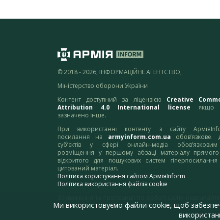
© 2018 - 2026, ІНФОРМАЦІЙНЕ АГЕНТСТВО,
Міністерство оборони України
Контент доступний за ліцензією
Creative Comm
Attribution 4.0 International license
якщо 
зазначено інше.
При використанні контенту з сайту АрміяInf
посилання на
armyinform.com.ua
обов’язкове. 
суб’єктів у сфері онлайн-медіа обов’язкови
розміщення у першому абзаці матеріалу прямого
відкритого для пошукових систем гіперпосилання
цитований матеріал.
Політика користування сайтом АрміяInform
Політика використання файлів cookie
Зауваження та пропозиції по роботі сайту надсилайте
Ми використовуємо файли cookie, щоб забезпе
адресу:
webmaster@armyinform.com.ua
використанн