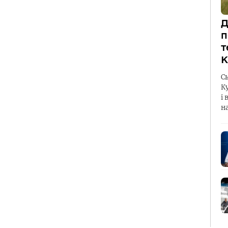
Д
п
т
К
С
К
і 
н