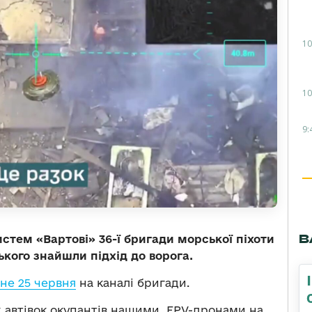
10
10
9:
В
стем «Вартові» 36-ї бригади морської піхоти
кого знайшли підхід до ворога.
не 25 червня
на каналі бригади.
 автівок окупантів нашими FPV-дронами на