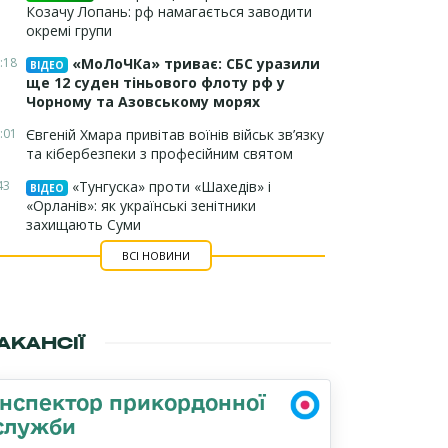
Козачу Лопань: рф намагається заводити
окремі групи
:18
«МоЛоЧКа» триває: СБС уразили
ВІДЕО
ще 12 суден тіньового флоту рф у
Чорному та Азовському морях
:01
Євгеній Хмара привітав воїнів військ зв’язку
та кібербезпеки з професійним святом
43
«Тунгуска» проти «Шахедів» і
ВІДЕО
«Орланів»: як українські зенітники
захищають Суми
ВСІ НОВИНИ
АКАНСІЇ
Інспектор прикордонної
служби