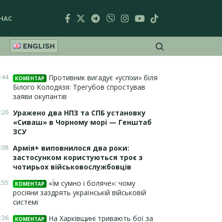
НАС
ENGLISH
:44
Противник вигадує «успіхи» біля
КОМЕНТАР
Білого Колодязя: Трегубов спростував
заяви окупантів
:26
Уражено два НПЗ та СПБ установку
«Сиваш» в Чорному морі — Генштаб
ЗСУ
:08
Армія+ виповнилося два роки:
застосунком користуються троє з
чотирьох військовослужбовців
:55
«Їм сумно і боляче»: чому
КОМЕНТАР
росіяни заздрять українській військовій
системі
:36
На Харківщині тривають бої за
КОМЕНТАР