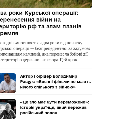
ва роки Курської операції:
еренесення війни на
ериторію рф та злам планів
ремля
ьогодні виповнюється два роки від початку
урської операції — безпрецедентної за задумом
виконанням кампанії, яка перенесла бойові дії
а територію держави-агресора. Цей крок…
Актор і офіцер Володимир
Ращук: «Воєнні фільми не мають
нічого спільного з війною»
«Це зло має бути переможене»:
історія українця, який пережив
російський полон