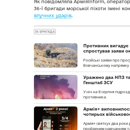
Як повідомляла АрміяInform, операто
36-ї бригади морської піхоти імені к
влучних ударів
.
36 БРИГАДА
Противник вигадує 
спростував заяви о
Російські заяви про про
Вовчанському напрямку о
Уражено два НПЗ та
Генштаб ЗСУ
У ніч на 8 серпня підроз
противника.
Армія+ виповнилося
чотирьох військов
Армія+ святкує два роки 
пройденим навчанням та