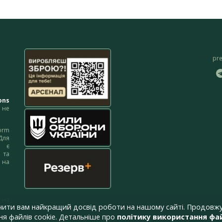
pr
ons
не
orm
Для
м є
 та
 на
 на
чити вам найкращий досвід роботи на нашому сайті. Продовжу
я файлів cookie. Детальніше про
політику використання фай