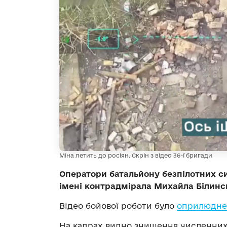
Міна летить до росіян. Скрін з відео 36-ї бригади
Оператори батальйону безпілотних си
імені контрадмірала Михайла Білинсь
Відео бойової роботи було
оприлюдне
На кадрах видно знищення численних