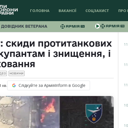
ГОЛОВНА
ВАКАНСІЇ
СОЦЗАХИСТ
ПРО 
ДОВІДНИК ВЕТЕРАНА
: скиди протитанкових
11
купантам і знищення, і
ховання
11
ДЕО
НОВИНИ
11
Слідкуйте за АрміяInform в Google
1
хв.
10
10