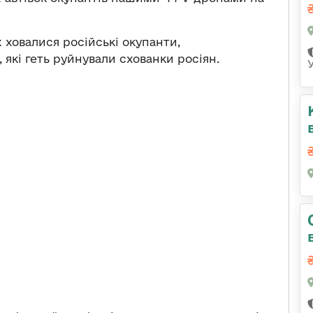
х ховалися російські окупанти,
 які геть руйнували схованки росіян.