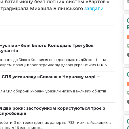
ри батальйону безпілотних систем «Вартові»
онтрадмірала Михайла Білинського
завдали
«успіхи» біля Білого Колодязя: Трегубов
купантів
сування до Білого Колодязя не відповідають дійсності— на
кремі позиції ворог втрачає від ударів українських БПЛА.
 СПБ установку «Сиваш» в Чорному морі —
діли Сил оборони України уразили низку важливих об’єктів
 два роки: застосунком користуються троє з
ослужбовців
роботи: 3 млн електронних рапортів, 732 тисячі військових із
 понад 16 млн знижок.