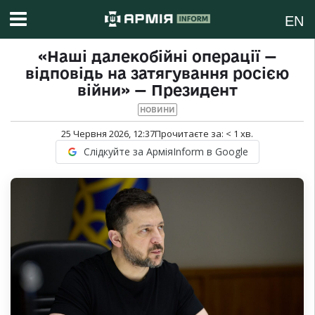
EN
«Наші далекобійні операції —
відповідь на затягування росією
війни» — Президент
НОВИНИ
25 Червня 2026, 12:37
Прочитаєте за:
< 1
хв.
Слідкуйте за АрміяInform в Google