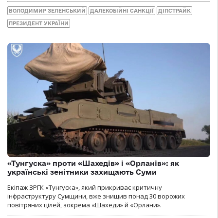
ВОЛОДИМИР ЗЕЛЕНСЬКИЙ
ДАЛЕКОБІЙНІ САНКЦІЇ
ДІПСТРАЙК
ПРЕЗИДЕНТ УКРАЇНИ
«Тунгуска» проти «Шахедів» і «Орланів»: як
українські зенітники захищають Суми
Екіпаж ЗРГК «Тунгуска», який прикриває критичну
інфраструктуру Сумщини, вже знищив понад 30 ворожих
повітряних цілей, зокрема «Шахеди» й «Орлани».