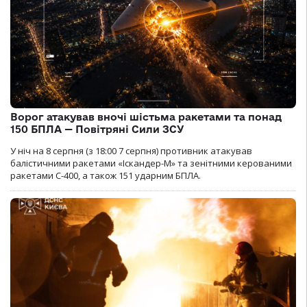
Ворог атакував вночі шістьма ракетами та понад
150 БПЛА — Повітряні Сили ЗСУ
У ніч на 8 серпня (з 18:00 7 серпня) противник атакував
балістичними ракетами «Іскандер-М» та зенітними керованими
ракетами С-400, а також 151 ударним БПЛА.