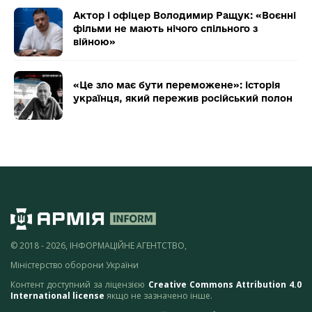
Актор і офіцер Володимир Ращук: «Воєнні
фільми не мають нічого спільного з
війною»
«Це зло має бути переможене»: історія
українця, який пережив російський полон
© 2018 - 2026, ІНФОРМАЦІЙНЕ АГЕНТСТВО,
Міністерство оборони України
Контент доступний за ліцензією
Creative Commons Attribution 4.0
International license
якщо не зазначено інше.