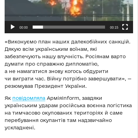
00:00
00:15
«Виконуємо план наших далекобійних санкцій.
Дякую всім українським воїнам, які
забезпечують нашу влучність. Росіянам варто
думати про справжню дипломатію,
а не намагатися знову когось обдурити
чи виграти час. Війну потрібно завершувати», —
резюмував Президент України.
Як
повідомляла
АрміяInform, завдяки
українським ударам російська воєнна логістика
на тимчасово окупованих територіях й саме
перебування окупантів там надзвичайно
ускладнені.