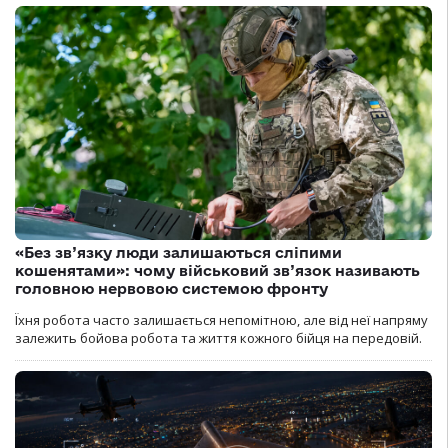
«Без зв’язку люди залишаються сліпими
кошенятами»: чому військовий зв’язок називають
головною нервовою системою фронту
Їхня робота часто залишається непомітною, але від неї напряму
залежить бойова робота та життя кожного бійця на передовій.