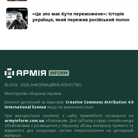
«Це зло має бути переможене»: історія
українця, який пережив російський полон
© 2018 - 2026, ІНФОРМАЦІЙНЕ АГЕНТСТВО,
Міністерство оборони України
Контент доступний за ліцензією
Creative Commons Attribution 4.0
International license
якщо не зазначено інше.
При використанні контенту з сайту АрміяInform посилання на
armyinform.com.ua
обов’язкове. Для суб’єктів у сфері онлайн-медіа
обов’язковим є розміщення у першому абзаці матеріалу прямого та
відкритого для пошукових систем гіперпосилання на цитований
матеріал.