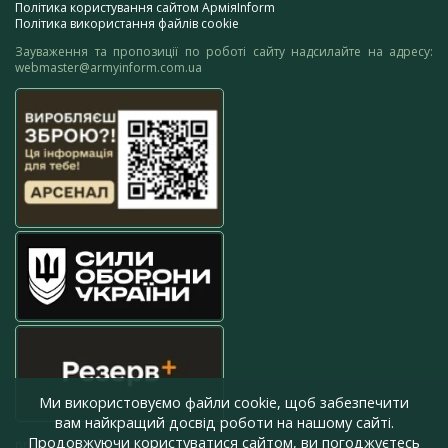
Політика користування сайтом АрміяInform
Політика використання файлів cookie
Зауваження та пропозиції по роботі сайту надсилайте на адресу:
webmaster@armyinform.com.ua
Ми використовуємо файли cookie, щоб забезпечити
вам найкращий досвід роботи на нашому сайті.
Продовжуючи користуватися сайтом, ви погоджуєтесь
press@armyinform.com.ua