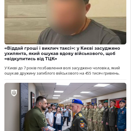
«Віддай гроші і виклич таксі»: у Києві засуджено
ухилянта, який ошукав вдову військового, щоб
«відкупитись від ТЦК»
У Києві до 7 років позбавлення волі засуджено чоловіка, який
ошукав дружину загиблого військового на 455 тисяч гривень.