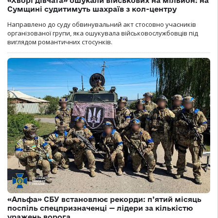
«Хворі дівчата» ошукали військових на мільйон: на
Сумщині судитимуть шахраїв з кол-центру
Направлено до суду обвинувальний акт стосовно учасників
організованої групи, яка ошукувала військовослужбовців під
виглядом романтичних стосунків.
«Альфа» СБУ встановлює рекорди: п’ятий місяць
поспіль спецпризначенці — лідери за кількістю
уражень ворога