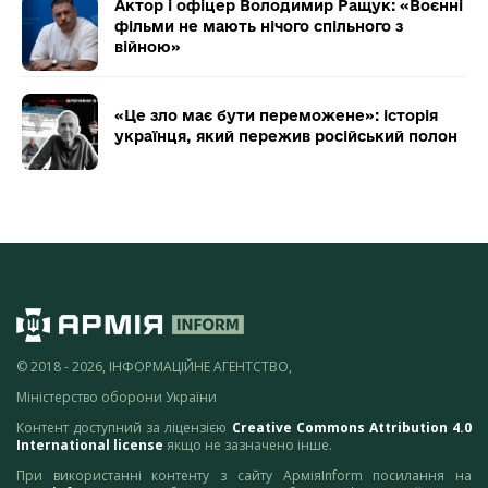
Актор і офіцер Володимир Ращук: «Воєнні
фільми не мають нічого спільного з
війною»
«Це зло має бути переможене»: історія
українця, який пережив російський полон
© 2018 - 2026, ІНФОРМАЦІЙНЕ АГЕНТСТВО,
Міністерство оборони України
Контент доступний за ліцензією
Creative Commons Attribution 4.0
International license
якщо не зазначено інше.
При використанні контенту з сайту АрміяInform посилання на