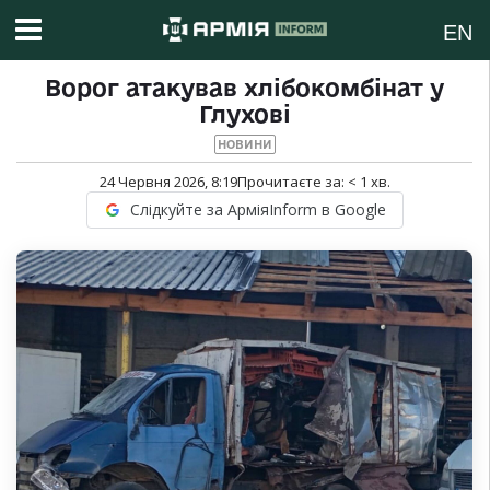
EN
Ворог атакував хлібокомбінат у
Глухові
НОВИНИ
24 Червня 2026, 8:19
Прочитаєте за:
< 1
хв.
Слідкуйте за АрміяInform в Google