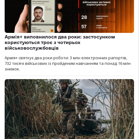
Армія+ виповнилося два роки: застосунком
користуються троє з чотирьох
військовослужбовців
Армія+ святкує два роки роботи: 3 млн електронних рапортів,
732 тисячі військових із пройденим навчанням та понад 16 млн
знижок.