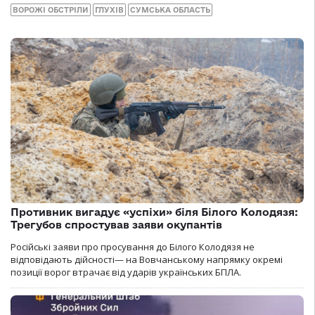
ВОРОЖІ ОБСТРІЛИ
ГЛУХІВ
СУМСЬКА ОБЛАСТЬ
Противник вигадує «успіхи» біля Білого Колодязя:
Трегубов спростував заяви окупантів
Російські заяви про просування до Білого Колодязя не
відповідають дійсності— на Вовчанському напрямку окремі
позиції ворог втрачає від ударів українських БПЛА.