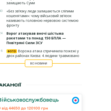
захищають Суми
40
«Без зв’язку люди залишаються сліпими
кошенятами»: чому військовий зв’язок
називають головною нервовою системою
фронту
24
Ворог атакував вночі шістьма
ракетами та понад 150 БПЛА —
Повітряні Сили ЗСУ
16
Ворожа атака спричинила пожежі у
ФОТО
двох районах Києва: 4 людини травмовано
ВСІ НОВИНИ
АКАНСІЇ
Військовослужбовець
від 44650 до 120100 грн