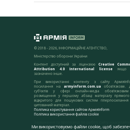
© 2018 - 2026, ІНФОРМАЦІЙНЕ АГЕНТСТВО,
Міністерство оборони України
Контент доступний за ліцензією
Creative Comm
Attribution 4.0 International license
якщо 
зазначено інше.
При використанні контенту з сайту АрміяInf
посилання на
armyinform.com.ua
обов’язкове. 
суб’єктів у сфері онлайн-медіа обов’язкови
розміщення у першому абзаці матеріалу прямого
відкритого для пошукових систем гіперпосилання
цитований матеріал.
Політика користування сайтом АрміяInform
Політика використання файлів cookie
Зауваження та пропозиції по роботі сайту надсилайте
Ми використовуємо файли cookie, щоб забезпе
адресу:
webmaster@armyinform.com.ua