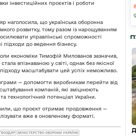
вки інвестиційних проєктів і роботи
яр наголосила, що українська оборонна
мкого розвитку, тому разом із нарощуванням
П
осилювати управлінські спроможності
 підходи до ведення бізнесу.
оли економіки Тимофій Милованов зазначив,
стала впізнаваною у світі, однак без якісної
о підходу масштабувати цей успіх неможливо.
рограми — допомогти виробникам перейти від
сштабування компаній, які зміцнюють
та технологічний потенціал України.
омили, що проєкт отримає продовження —
лізувати вже в оновленому форматі.
Д
ГВОЗДЯР
МІНІСТЕРСТВО ОБОРОНИ УКРАЇНИ