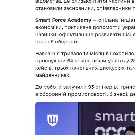
відомства, це близько п’ятої частини 
становили засновники, співвласники т
Smart Force Academy
— спільна ініці
економіки, покликана допомогти укра
навички, ефективніше розвивати бізн
потреб оборони.
Навчання тривало 12 місяців і охопило
прослухали 64 лекції, взяли участь у 
кейсів, трьох панельних дискусіях та
майданчиках.
До роботи залучили 93 спікерів, прич
в оборонній промисловості, бізнесі, д