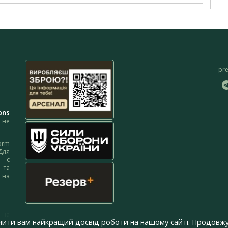
pr
ons
не
orm
Для
м є
 та
 на
 на
чити вам найкращий досвід роботи на нашому сайті. Продовжу