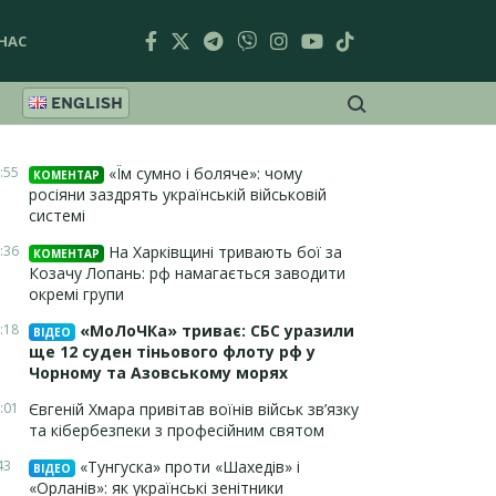
НАС
ENGLISH
:55
«Їм сумно і боляче»: чому
КОМЕНТАР
росіяни заздрять українській військовій
системі
:36
На Харківщині тривають бої за
КОМЕНТАР
Козачу Лопань: рф намагається заводити
окремі групи
:18
«МоЛоЧКа» триває: СБС уразили
ВІДЕО
ще 12 суден тіньового флоту рф у
Чорному та Азовському морях
:01
Євгеній Хмара привітав воїнів військ зв’язку
та кібербезпеки з професійним святом
43
«Тунгуска» проти «Шахедів» і
ВІДЕО
«Орланів»: як українські зенітники