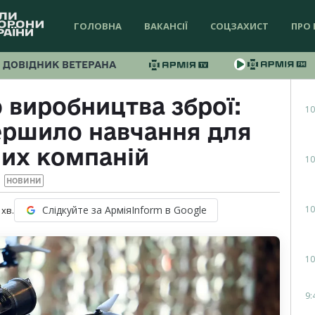
ГОЛОВНА
ВАКАНСІЇ
СОЦЗАХИСТ
ПРО 
ДОВІДНИК ВЕТЕРАНА
о виробництва зброї:
10
ершило навчання для
их компаній
10
НОВИНИ
10
Слідкуйте за АрміяInform в Google
хв.
10
9: