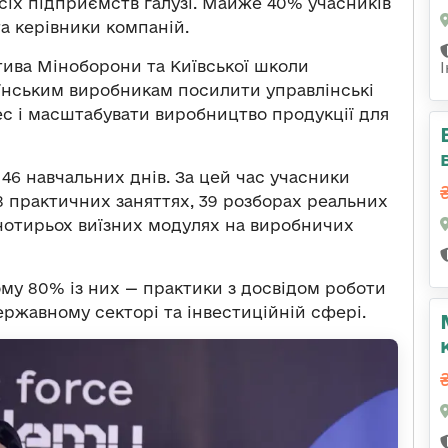
всіх підприємств галузі. Майже 40% учасників
а керівники компаній.
атива Міноборони та Київської школи
їнським виробникам посилити управлінські
ес і масштабувати виробництво продукції для
 46 навчальних днів. За цей час учасники
28 практичних заняттях, 39 розборах реальних
 чотирьох виїзних модулях на виробничих
ому 80% із них — практики з досвідом роботи
ержавному секторі та інвестиційній сфері.