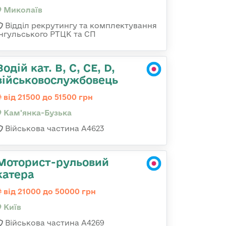
Миколаїв
Відділ рекрутингу та комплектування
Інгульського РТЦК та СП
Водій кат. B, C, СЕ, D,
військовослужбовець
від 21500 до 51500 грн
Кам'янка-Бузька
Військова частина А4623
Моторист-рульовий
катера
від 21000 до 50000 грн
Київ
Військова частина А4269