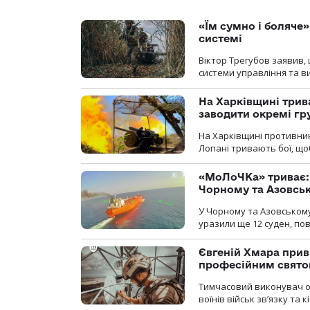
«Їм сумно і боляче»
системі
Віктор Трегубов заявив, 
системи управління та в
На Харківщині трив
заводити окремі гр
На Харківщині противник
Лопані тривають бої, щоб
«МоЛоЧКа» триває: 
Чорному та Азовсь
У Чорному та Азовському
уразили ще 12 суден, пов
Євгеній Хмара приві
професійним свят
Тимчасовий виконувач об
воїнів військ зв’язку та