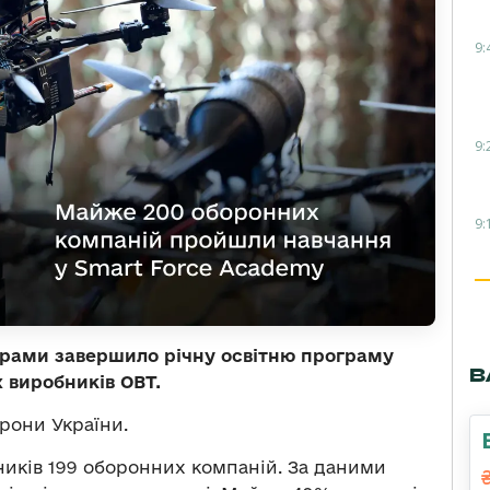
9:
9:
9:
ерами завершило річну освітню програму
В
 виробників ОВТ.
рони України.
ників 199 оборонних компаній. За даними