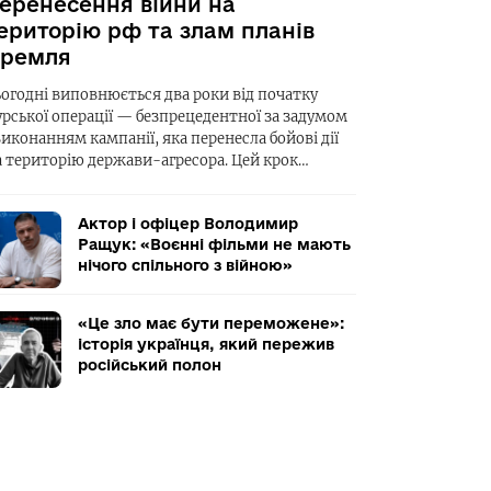
еренесення війни на
ериторію рф та злам планів
ремля
ьогодні виповнюється два роки від початку
урської операції — безпрецедентної за задумом
виконанням кампанії, яка перенесла бойові дії
а територію держави-агресора. Цей крок…
Актор і офіцер Володимир
Ращук: «Воєнні фільми не мають
нічого спільного з війною»
«Це зло має бути переможене»:
історія українця, який пережив
російський полон