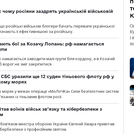
п
т
: чому росіяни заздрять українській військовій
К
що російські військові блогери бачать переваги української
С
изнають її ефективнішою за російську.
К
і 
ають бої за Козачу Лопань: рф намагається
н
упи
 намагається заводити малі групи біля кордону, а в Козачій
 ворог не зміг закріпитися.
СБС уразили ще 12 суден тіньового флоту рф у
кому морях
 морях у межах операції «МоЛоЧКа» Сили безпілотних систем
’язаних із тіньовим флотом росії.
тав воїнів військ зв’язку та кібербезпеки з
ом
ов’язків міністра оборони України Євгеній Хмара привітав
 кібербезпеки з професійним святом.