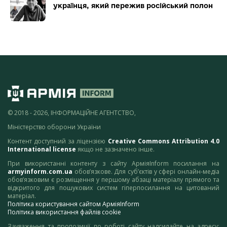
українця, який пережив російський полон
© 2018 - 2026, ІНФОРМАЦІЙНЕ АГЕНТСТВО,
Міністерство оборони України
Контент доступний за ліцензією
Creative Commons Attribution 4.0
International license
якщо не зазначено інше.
При використанні контенту з сайту АрміяInform посилання на
armyinform.com.ua
обов’язкове. Для суб’єктів у сфері онлайн-медіа
обов’язковим є розміщення у першому абзаці матеріалу прямого та
відкритого для пошукових систем гіперпосилання на цитований
матеріал.
Політика користування сайтом АрміяInform
Політика використання файлів cookie
Зауваження та пропозиції по роботі сайту надсилайте на адресу: