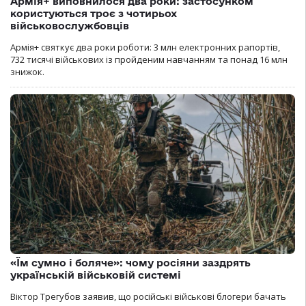
Армія+ виповнилося два роки: застосунком
користуються троє з чотирьох
військовослужбовців
Армія+ святкує два роки роботи: 3 млн електронних рапортів,
732 тисячі військових із пройденим навчанням та понад 16 млн
знижок.
«Їм сумно і боляче»: чому росіяни заздрять
українській військовій системі
Віктор Трегубов заявив, що російські військові блогери бачать