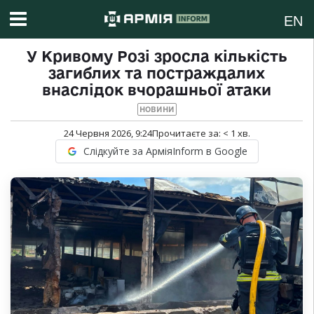
EN
У Кривому Розі зросла кількість
загиблих та постраждалих
внаслідок вчорашньої атаки
НОВИНИ
24 Червня 2026, 9:24
Прочитаєте за:
< 1
хв.
Слідкуйте за АрміяInform в Google