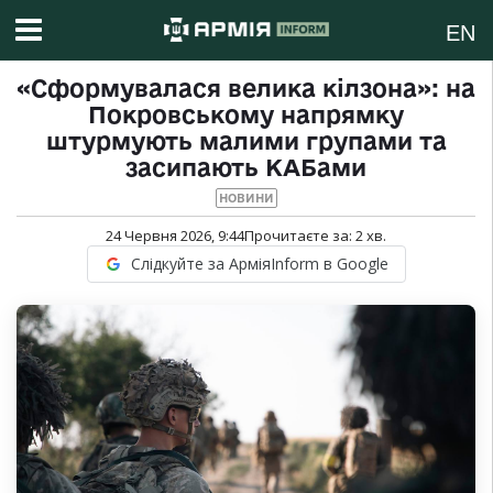
EN
«Сформувалася велика кілзона»: на
Покровському напрямку
штурмують малими групами та
засипають КАБами
НОВИНИ
24 Червня 2026, 9:44
Прочитаєте за:
2
хв.
Слідкуйте за АрміяInform в Google