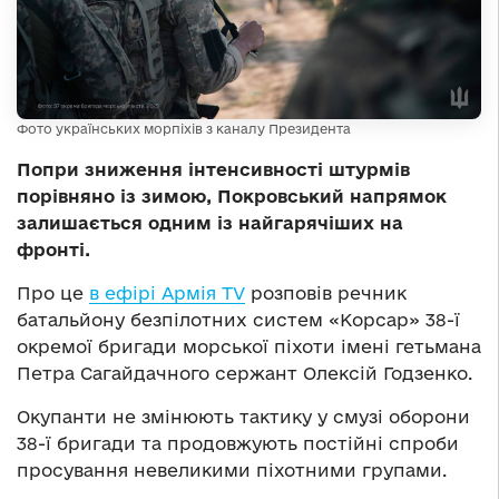
Фото українських морпіхів з каналу Президента
Попри зниження інтенсивності штурмів
порівняно із зимою, Покровський напрямок
залишається одним із найгарячіших на
фронті.
Про це
в ефірі Армія TV
розповів речник
батальйону безпілотних систем «Корсар» 38-ї
окремої бригади морської піхоти імені гетьмана
Петра Сагайдачного сержант Олексій Годзенко.
Окупанти не змінюють тактику у смузі оборони
38-ї бригади та продовжують постійні спроби
просування невеликими піхотними групами.