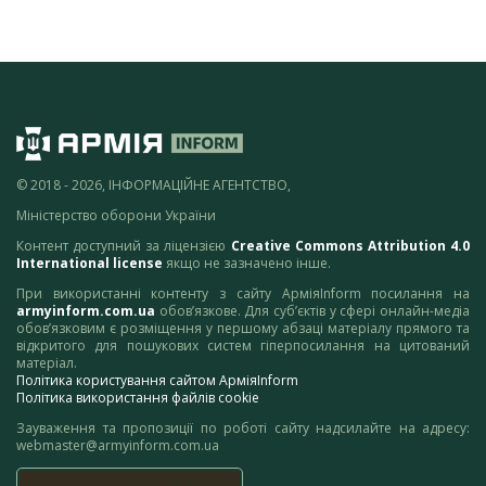
© 2018 - 2026, ІНФОРМАЦІЙНЕ АГЕНТСТВО,
Міністерство оборони України
Контент доступний за ліцензією
Creative Commons Attribution 4.0
International license
якщо не зазначено інше.
При використанні контенту з сайту АрміяInform посилання на
armyinform.com.ua
обов’язкове. Для суб’єктів у сфері онлайн-медіа
обов’язковим є розміщення у першому абзаці матеріалу прямого та
відкритого для пошукових систем гіперпосилання на цитований
матеріал.
Політика користування сайтом АрміяInform
Політика використання файлів cookie
Зауваження та пропозиції по роботі сайту надсилайте на адресу:
webmaster@armyinform.com.ua