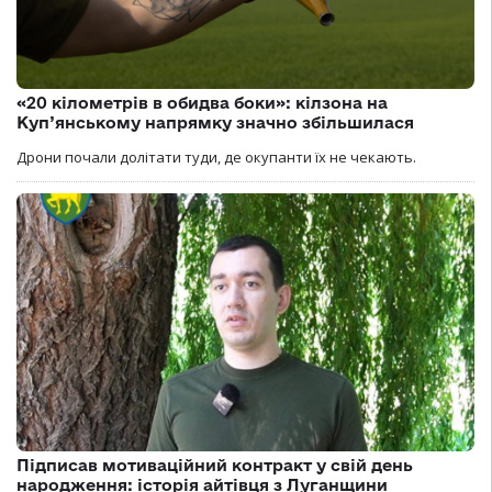
«20 кілометрів в обидва боки»: кілзона на
Куп’янському напрямку значно збільшилася
Дрони почали долітати туди, де окупанти їх не чекають.
Підписав мотиваційний контракт у свій день
народження: історія айтівця з Луганщини