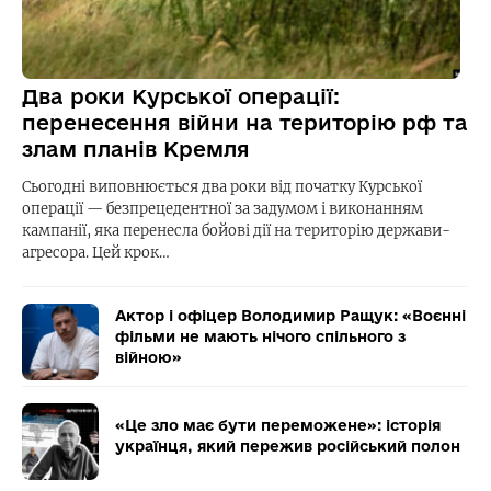
Два роки Курської операції:
перенесення війни на територію рф та
злам планів Кремля
Сьогодні виповнюється два роки від початку Курської
операції — безпрецедентної за задумом і виконанням
кампанії, яка перенесла бойові дії на територію держави-
агресора. Цей крок…
Актор і офіцер Володимир Ращук: «Воєнні
фільми не мають нічого спільного з
війною»
«Це зло має бути переможене»: історія
українця, який пережив російський полон