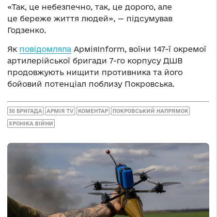
«Так, це небезпечно, так, це дорого, але
це береже життя людей», — підсумував
Годзенко.
Як
повідомляла
АрміяInform, воїни 147-ї окремої
артилерійської бригади 7-го корпусу ДШВ
продовжують нищити противника та його
бойовий потенціал поблизу Покровська.
38 БРИГАДА
АРМІЯ TV
КОМЕНТАР
ПОКРОВСЬКИЙ НАПРЯМОК
ХРОНІКА ВІЙНИ