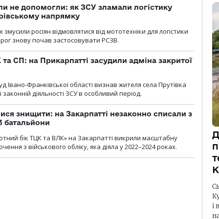
и не допомогли: як ЗСУ зламали логістику
дрівському напрямку
х змусили росіян відмовлятися від мототехніки для логістики
орог знову почав застосовувати РСЗВ.
 та СП: на Прикарпатті засудили адміна закритої
д Івано-Франківської області визнав жителя села Прутівка
законній діяльності ЗСУ в особливий період.
ся знищити: на Закарпатті незаконно списали з
 3 батальйони
Д
тний бік ТЦК та ВЛК» на Закарпатті викрили масштабну
п
ення з військового обліку, яка діяла у 2022–2024 роках.
т
К
С
К
і 
н