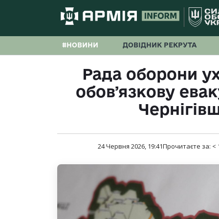
#НОВИНИ
ДОВІДНИК РЕКРУТА
Рада оборони у
обовʼязкову ева
Чернігівщ
24 Червня 2026, 19:41
Прочитаєте за:
< 