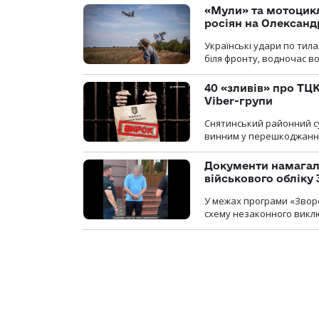
«Мули» та мотоцикл
росіян на Олексан
Українські удари по тила
біля фронту, водночас в
40 «зливів» про ТЦК
Viber-групи
Снятинський районний су
винним у перешкоджанні 
Документи намагали
військового обліку
У межах програми «Зворо
схему незаконного виключ