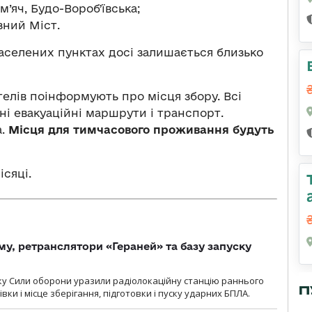
м’яч, Будо-Воробʼївська;
зний Міст.
населених пунктах досі залишається близько
елів поінформують про місця збору. Всі
ні евакуаційні маршрути і транспорт.
а.
Місця для тимчасового проживання будуть
ісяці.
у, ретранслятори «Гераней» та базу запуску
року Сили оборони уразили радіолокаційну станцію раннього
П
ки і місце зберігання, підготовки і пуску ударних БПЛА.