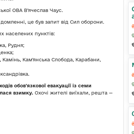
ької ОВА В’ячеслав Чаус.
домленні, це був запит від Сил оборони.
их населених пунктів:
а, Рудня;
енка;
, Камінь, Камʼянська Слобода, Карабани,
ександрівка.
дів обовʼязкової евакуації із семи
лася взимку.
Охочі жителі виїхали, решта —