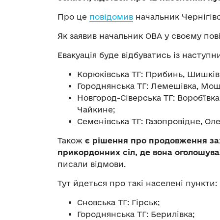
Про це
повідомив
начальник Чернігівс
Як заявив начальник ОВА у своєму пові
Евакуація буде відбуватись із наступн
Корюківська ТГ: Прибинь, Шишківк
Городнянська ТГ: Лемешівка, Мощ
Новгород-Сіверська ТГ: Воробʼївка
Чайкине;
Семенівська ТГ: Газопровідне, Ол
Також
є рішення про продовження захо
прикордонних сіл, де вона оголошува
писали відмови.
Тут йдеться про такі населені пункти:
Сновська ТГ: Гірськ;
Городнянська ТГ: Берилівка;