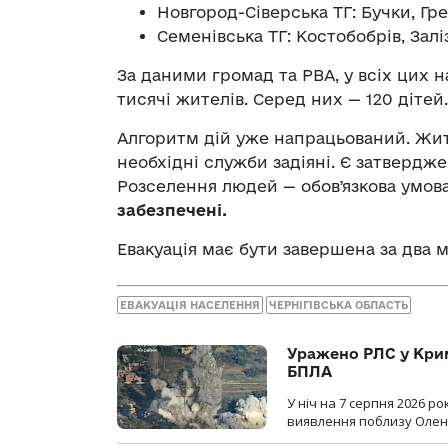
Новгород-Сіверська ТГ: Бучки, Гре
Семенівська ТГ: Костобобрів, Залі
За даними громад та РВА, у всіх цих 
тисячі жителів. Серед них — 120 дітей.
Алгоритм дій уже напрацьований. Жит
необхідні служби задіяні. Є затвердже
Розселення людей — обовʼязкова умов
забезпечені.
Евакуація має бути завершена за два м
ЕВАКУАЦІЯ НАСЕЛЕННЯ
ЧЕРНІГІВСЬКА ОБЛАСТЬ
Уражено РЛС у Крим
БПЛА
У ніч на 7 серпня 2026 
виявлення поблизу Оленів