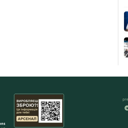
pr
ons