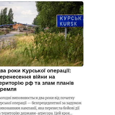
ва роки Курської операції:
еренесення війни на
ериторію рф та злам планів
ремля
ьогодні виповнюється два роки від початку
урської операції — безпрецедентної за задумом
виконанням кампанії, яка перенесла бойові дії
а територію держави-агресора. Цей крок…