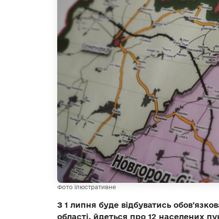
Фото ілюстративне
З 1 липня буде відбуватись обовʼязко
області, йдеться про 12 населених пу