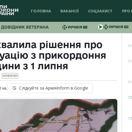
ГОЛОВНА
ВАКАНСІЇ
СОЦЗАХИСТ
ПРО 
ДОВІДНИК ВЕТЕРАНА
хвалила рішення про
11
куацію з прикордоння
11
ини з 1 липня
НОВИНИ
11
Слідкуйте за АрміяInform в Google
1
хв.
10
10