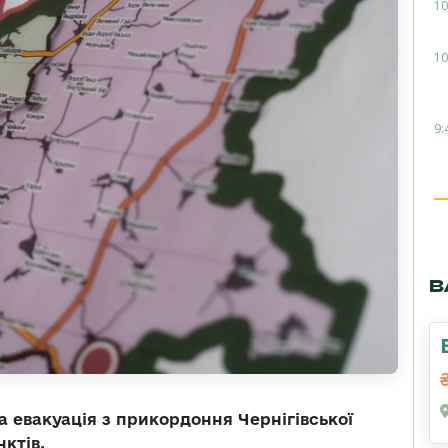
10
10
9:
В
ва евакуація з прикордоння Чернігівської
нктів.