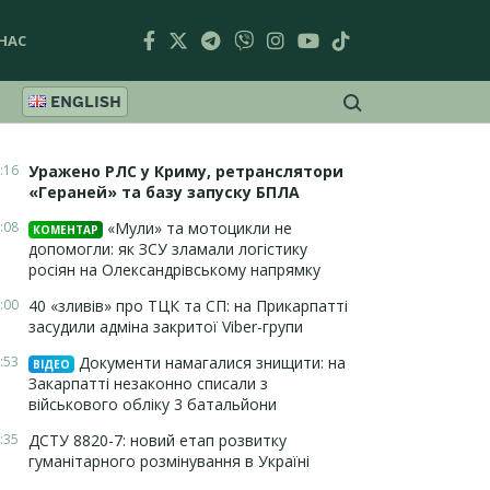
НАС
ENGLISH
:16
Уражено РЛС у Криму, ретранслятори
«Гераней» та базу запуску БПЛА
:08
«Мули» та мотоцикли не
КОМЕНТАР
допомогли: як ЗСУ зламали логістику
росіян на Олександрівському напрямку
:00
40 «зливів» про ТЦК та СП: на Прикарпатті
засудили адміна закритої Viber-групи
:53
Документи намагалися знищити: на
ВІДЕО
Закарпатті незаконно списали з
військового обліку 3 батальйони
:35
ДСТУ 8820-7: новий етап розвитку
гуманітарного розмінування в Україні