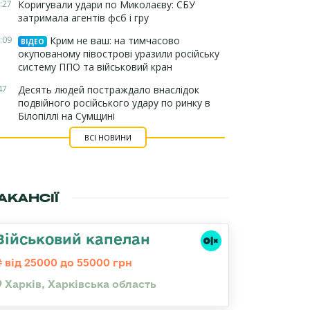
:27
Коригували удари по Миколаєву: СБУ
затримала агентів фсб і гру
:09
Крим не ваш: на тимчасово
ВІДЕО
окупованому півострові уразили російську
систему ППО та військовий кран
47
Десять людей постраждало внаслідок
подвійного російського удару по ринку в
Білопіллі на Сумщині
ВСІ НОВИНИ
АКАНСІЇ
Військовий капелан
від 25000 до 55000 грн
Харків, Харківська область